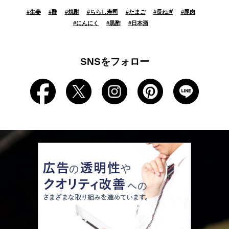
#
生姜
#
酢
#
焼酎
#
ちらし寿司
#
たまご
#
長ねぎ
#
豚肉
#
にんにく
#
黒酢
#
日本酒
SNSをフォロー