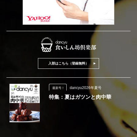
入部はこちら（登録無料）
dancyu2026年夏号
最新号！
特集：夏はガツンと肉中華