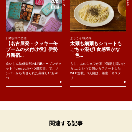
日本おやつ図鑑
ようこそ!俺酒場
【名古屋発・クッキー缶
太麺も細麺もショートも
ブームの火付け役】伊勢
ごちゃ混ぜ! 食感豊かな
丹新宿...
「色...
食いしん坊倶楽部のLINEオープンチャ
もし、あのシェフが家で酒場を開いた
ット「dancyuおやつ倶楽部」で、メ
ら......という妄想からスタートした
ンバーから寄せられた美味しいおや
WEB連載。3人目は、鎌倉「オステ
つ...
リ...
関連する記事