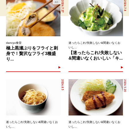
2026.7.27
2026.7.8
AD
dancyu食堂
迷ったらこれ!失敗しない&間違いなくお
極上黒瀬ぶりをフライと刺
いし...
【迷ったらこれ!失敗しない
身で！贅沢なフライ3種盛
&間違いなくおいしい「キ...
り...
2026.8.5
2026.5.20
迷ったらこれ!失敗しない&間違いなくお
迷ったらこれ!失敗しない&間違いなくお
いし...
いし...