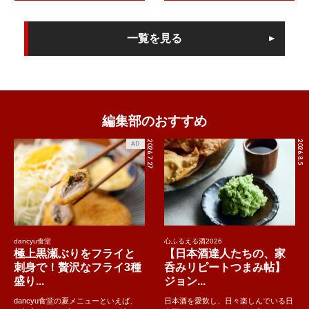
一覧を見る
編集部のおすすめ
2026.7.27
2026.8.5
AD
dancyu食堂
心ふるえる酒2026
極上黒瀬ぶりをフライと
【日本酒達人たちの、家
刺身で！贅沢なフライ3種
呑みリピートつまみ帖】
盛り...
ジョン...
dancyu食堂の夏メニューといえば、
日本酒を愛飲し、日々楽しんでいる日