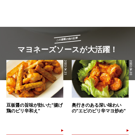
この連載の他の記事
マヨネーズソースが大活躍！
2022.06.21
2022.06.20
豆板醤の旨味が効いた"揚げ
奥行きのある深い味わい
鶏のピリ辛和え"
の"エビのピリ辛マヨ炒め"