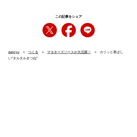
この記事をシェア
dancyu
つくる
マヨネーズソースが大活躍！
カリッと香ばし
い"タルタルきつね"