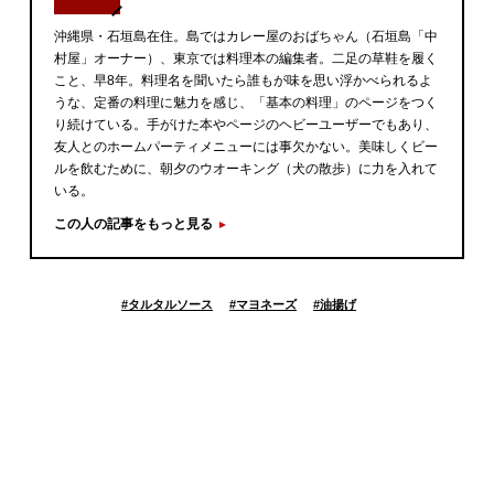
沖縄県・石垣島在住。島ではカレー屋のおばちゃん（石垣島「中
村屋」オーナー）、東京では料理本の編集者。二足の草鞋を履く
こと、早8年。料理名を聞いたら誰もが味を思い浮かべられるよ
うな、定番の料理に魅力を感じ、「基本の料理」のページをつく
り続けている。手がけた本やページのヘビーユーザーでもあり、
友人とのホームパーティメニューには事欠かない。美味しくビー
ルを飲むために、朝夕のウオーキング（犬の散歩）に力を入れて
いる。
この人の記事をもっと見る
#
タルタルソース
#
マヨネーズ
#
油揚げ