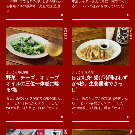
一年中いつでも旬のおいしさを味わえ
本酒ライターさんたちに、家でつく
る養殖ブリの最高峰「完全養殖 黒瀬
る“テッパンつまみ”を教えていただ...
ぶ..
2026.8.5
2026.8.4
ようこそ!俺酒場
ようこそ!俺酒場
野菜、チーズ、オリーブ
ほぼ刺身! 揚げ時間はわず
オイルの三位一体感に唸
か5秒。生姜醤油でさっ
る!塩...
ぱ...
もし、あのシェフが家で酒場を開いた
もし、あのシェフが家で酒場を開いた
ら......という妄想からスタートした
ら......という妄想からスタートした
WEB連載。3人目は、鎌倉「オステ
WEB連載。3人目は、鎌倉「オステ
リ...
リ...
2026.8.2
2026.8.6