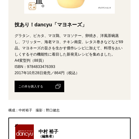
技あり！dancyu「マヨネーズ」
グラタン、ピカタ、マヨ鶏、マヨソテー、卵焼き、洋風茶碗蒸
し、フリッター、海老マヨ、チキン南蛮、レタス巻きなどなど69
品。マヨネーズの旨さを生かす傑作レシピに加えて、料理をおい
しくするその機能性に着目した新発見レシピを集めました。
A4変型判（88頁）
ISBN：9784833476393
2017年10月28日発売／864円（税込）
この本を購入する
構成：中村裕子 撮影：野口健志
中村 裕子
（編集者）