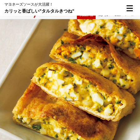
マヨネーズソースが大活躍！
カリッと香ばしい"タルタルきつね"
検索
メニュー
倶楽部入会
ログイン