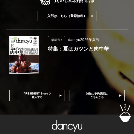
入部はこちら（登録無料）
dancyu2026年夏号
最新号！
特集：夏はガツンと肉中華
PRESIDENT Storeで
雑誌の予約購読は
購入する
こちらから