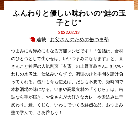
ふんわりと優しい味わいの"鮭の玉
子とじ"
2022.02.13
連載 :
お父さんのための缶つま塾
つまみにも締めにもなる万能レシピです！「缶詰は、食材
のひとつとして生かせば、いいつまみになります」と、直
さんこと神戸の人気割烹「玄斎」の上野直哉さん。鮭やい
わしの水煮は、仕込みいらずで、調理のひと手間を請け負
ってくれる。缶汁も骨も使えば、だしも不要で、短時間で
本格酒場の味になる。いまや高級食材の「くじら」は、缶
詰なら手が届き、お父さんが大好きなカレーや煮込みに早
変わり。鮭、くじら、いわしでつくる鮮烈な品。おつまみ
塾で学んで、さあ呑もう！