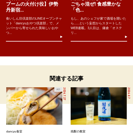
ブームの火付け役】伊勢
ごちゃ混ぜ! 食感豊かな
丹新宿...
「色...
食いしん坊倶楽部のLINEオープンチャ
もし、あのシェフが家で酒場を開いた
ット「dancyuおやつ倶楽部」で、メ
ら......という妄想からスタートした
ンバーから寄せられた美味しいおや
WEB連載。3人目は、鎌倉「オステ
つ...
リ...
関連する記事
2026.7.27
2026.8.7
AD
dancyu食堂
焼酎の教室