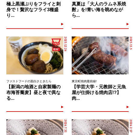
極上黒瀬ぶりをフライと刺
真夏は「大人のラムネ系焼
身で！贅沢なフライ3種盛
酎」を!青い海を眺めなが
り...
ら...
2025.12.26
2025.11.5
ファストフードの面白さときたら
東京町焼肉最前線!
【新潟の地酒と自家製麺の
【学芸大学・元教師と元魚
布海苔蕎麦】昼と夜で異な
屋が仕掛ける焼肉店!?】
る...
肉...
2026.7.31
2026.2.17