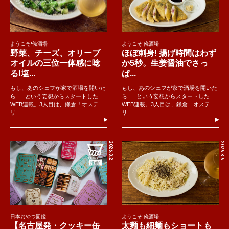
ようこそ!俺酒場
ようこそ!俺酒場
野菜、チーズ、オリーブ
ほぼ刺身! 揚げ時間はわず
オイルの三位一体感に唸
か5秒。生姜醤油でさっ
る!塩...
ぱ...
もし、あのシェフが家で酒場を開いた
もし、あのシェフが家で酒場を開いた
ら......という妄想からスタートした
ら......という妄想からスタートした
WEB連載。3人目は、鎌倉「オステ
WEB連載。3人目は、鎌倉「オステ
リ...
リ...
2026.8.2
2026.8.6
日本おやつ図鑑
ようこそ!俺酒場
【名古屋発・クッキー缶
太麺も細麺もショートも