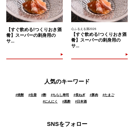
【すぐ飲める!つくりおき酒
心ふるえる酒2026
【すぐ飲める!つくりおき酒
肴】スーパーの刺身用の
肴】スーパーの刺身用の
サ...
サ...
人気のキーワード
#
焼酎
#
生姜
#
酢
#
ちらし寿司
#
長ねぎ
#
豚肉
#
たまご
#
にんにく
#
黒酢
#
日本酒
SNSをフォロー