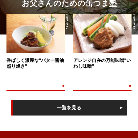
お父さんのための缶つま塾
2022.02.19
2022.02.18
香ばしく濃厚な"バター醤油
アレンジ自在の万能味噌"い
照り焼き"
わし味噌"
一覧を見る