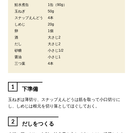
鮭水煮缶
1缶（90g）
玉ねぎ
50g
スナップえんどう
4本
しめじ
20g
卵
1個
酒
大さじ2
だし
大さじ2
砂糖
小さじ1/2
醤油
小さじ1
三つ葉
4本
1
下準備
玉ねぎは薄切り、スナップえんどうは筋を取って小口切りに
し、しめじは根元を切り落としてほぐしておく。
2
だしをつくる