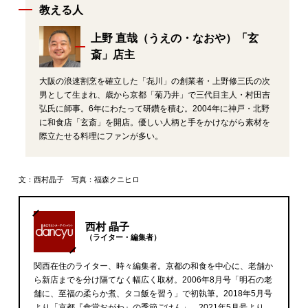
教える人
上野 直哉（うえの・なおや）「玄
斎」店主
大阪の浪速割烹を確立した「㐂川」の創業者・上野修三氏の次
男として生まれ、歳から京都「菊乃井」で三代目主人・村田吉
弘氏に師事。6年にわたって研鑽を積む。2004年に神戸・北野
に和食店「玄斎」を開店。優しい人柄と手をかけながら素材を
際立たせる料理にファンが多い。
文：西村晶子 写真：福森クニヒロ
西村 晶子
（ライター・編集者）
関西在住のライター、時々編集者。京都の和食を中心に、老舗か
ら新店までを分け隔てなく幅広く取材。2006年8月号「明石の老
舗に、至福の柔らか煮、タコ飯を習う」で初執筆。2018年5月号
より「京都『食堂おがわ』の季節ごはん」、2021年5月号より