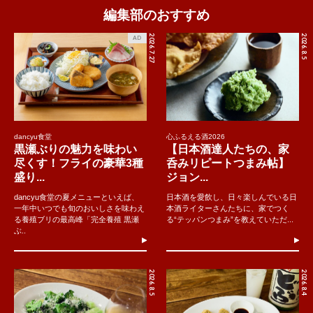
編集部のおすすめ
2026.7.27
2026.8.5
AD
dancyu食堂
心ふるえる酒2026
黒瀬ぶりの魅力を味わい
【日本酒達人たちの、家
尽くす！フライの豪華3種
呑みリピートつまみ帖】
盛り...
ジョン...
dancyu食堂の夏メニューといえば、
日本酒を愛飲し、日々楽しんでいる日
一年中いつでも旬のおいしさを味わえ
本酒ライターさんたちに、家でつく
る養殖ブリの最高峰「完全養殖 黒瀬
る“テッパンつまみ”を教えていただ...
ぶ..
2026.8.5
2026.8.4