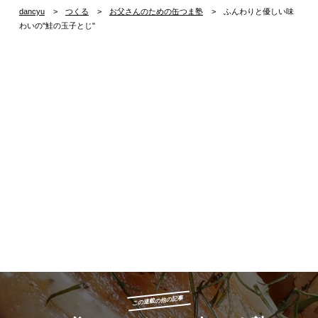
dancyu
つくる
お父さんのための缶つま塾
ふんわりと優しい味
わいの"鮭の玉子とじ"
この連載の他の記事