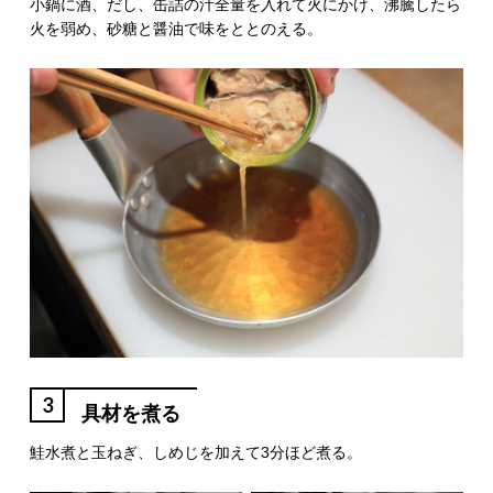
小鍋に酒、だし、缶詰の汁全量を入れて火にかけ、沸騰したら
火を弱め、砂糖と醤油で味をととのえる。
3
具材を煮る
鮭水煮と玉ねぎ、しめじを加えて3分ほど煮る。