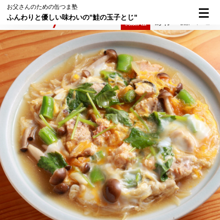
お父さんのための缶つま塾
ふんわりと優しい味わいの"鮭の玉子とじ"
検索
メニュー
倶楽部入会
ログイン