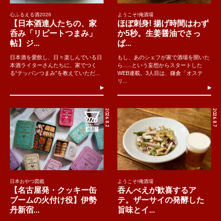
心ふるえる酒2026
ようこそ!俺酒場
【日本酒達人たちの、家
ほぼ刺身! 揚げ時間はわず
呑み「リピートつまみ」
か5秒。生姜醤油でさっ
帖】ジ...
ぱ...
日本酒を愛飲し、日々楽しんでいる日
もし、あのシェフが家で酒場を開いた
本酒ライターさんたちに、家でつく
ら......という妄想からスタートした
る“テッパンつまみ”を教えていただ...
WEB連載。3人目は、鎌倉「オステ
リ...
2026.8.2
2026.8.7
日本おやつ図鑑
ようこそ!俺酒場
【名古屋発・クッキー缶
吞んべえが歓喜するア
ブームの火付け役】伊勢
テ。ザーサイの発酵した
丹新宿...
旨味とイ...