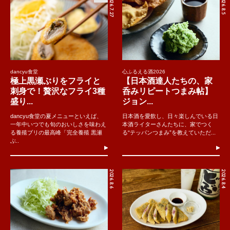
2026.7.27
2026.8.5
dancyu食堂
心ふるえる酒2026
極上黒瀬ぶりをフライと
【日本酒達人たちの、家
刺身で！贅沢なフライ3種
呑みリピートつまみ帖】
盛り...
ジョン...
dancyu食堂の夏メニューといえば、
日本酒を愛飲し、日々楽しんでいる日
一年中いつでも旬のおいしさを味わえ
本酒ライターさんたちに、家でつく
る養殖ブリの最高峰「完全養殖 黒瀬
る“テッパンつまみ”を教えていただ...
ぶ..
2026.8.6
2026.8.4