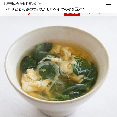
お寿司に合う旬野菜の汁物
トロリととろみのついた"モロヘイヤのかき玉汁"
検索
メニュー
倶楽部入会
ログイン