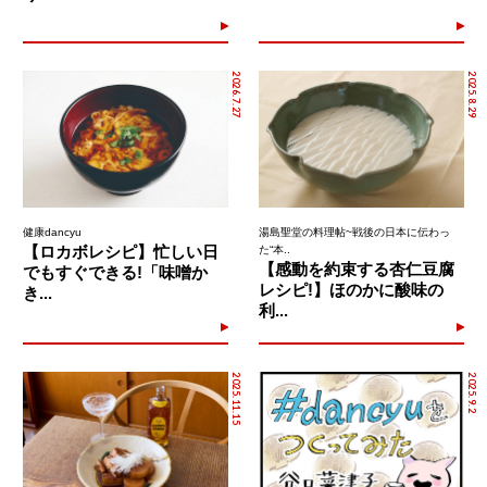
2026.7.27
2025.8.29
健康dancyu
湯島聖堂の料理帖~戦後の日本に伝わっ
【ロカボレシピ】忙しい日
た“本..
【感動を約束する杏仁豆腐
でもすぐできる!「味噌か
レシピ!】ほのかに酸味の
き...
利...
2025.11.15
2025.9.2