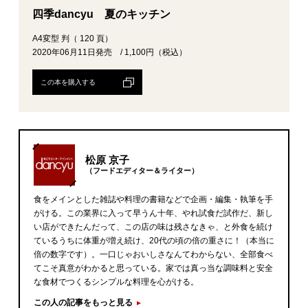
四季dancyu 夏のキッチン
A4変型 判（ 120 頁）
2020年06月11日発売 / 1,100円（税込）
この本を購入する
松原 京子
（フードエディター＆ライター）
食をメインとした雑誌や料理の書籍などで企画・編集・執筆を手
がける。この業界に入って早うん十年、やれ試食だ試作だ、新し
い店ができたんだって、この店の味は残さなきゃ、と外食を続け
ているうちに体重が増え続け、20代の頃の倍の重さに！（本当に
倍の数字です）。一口じゃおいしさなんてわからない、全部食べ
てこそ真意がわかると思っている。家では真っ当な調味料と安全
な食材でつくるシンプルな料理を心がける。
この人の記事をもっと見る