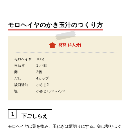
モロヘイヤのかき玉汁のつくり方
材料 (
4人分
)
モロヘイヤ
100g
玉ねぎ
1／4個
卵
2個
だし
4カップ
淡口醤油
小さじ2
塩
小さじ1／2～2／3
1
下ごしらえ
モロヘイヤは葉を摘み、玉ねぎは薄切りにする。卵は割りほぐ