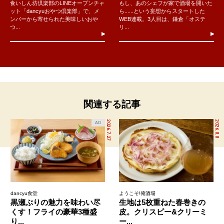
食いしん坊倶楽部のLINEオープンチャ
もし、あのシェフが家で酒場を開いた
ット「dancyuおやつ倶楽部」で、メ
ら......という妄想からスタートした
ンバーから寄せられた美味しいおや
WEB連載。3人目は、鎌倉「オステ
つ...
リ...
関連する記事
2026.7.27
2026.8.8
AD
dancyu食堂
ようこそ!俺酒場
黒瀬ぶりの魅力を味わい尽
生地は5枚重ねた春巻きの
くす！フライの豪華3種盛
皮。クリスピー&クリーミ
り...
ー...