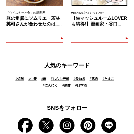
「ウイスキーと食」の新世界
#dancyuをつくってみた
豚の角煮にソムリエ・若林
【生マッシュルームLOVER
英司さんが合わせたのは.....
も納得!】漫画家・谷口...
人気のキーワード
#
焼酎
#
生姜
#
酢
#
ちらし寿司
#
長ねぎ
#
豚肉
#
たまご
#
にんにく
#
黒酢
#
日本酒
SNSをフォロー