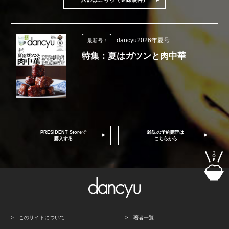
dancyu2026年夏号
最新号！
特集：夏はガツンと肉中華
PRESIDENT Storeで
雑誌の予約購読は
購入する
こちらから
このサイトについて
著者一覧