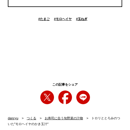
#
たまご
#
モロヘイヤ
#
玉ねぎ
この記事をシェア
dancyu
つくる
お寿司に合う旬野菜の汁物
トロリととろみのつ
いた"モロヘイヤのかき玉汁"