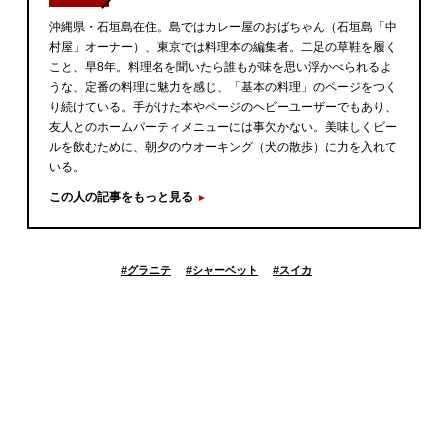
沖縄県・石垣島在住。島ではカレー屋のおばちゃん（石垣島「中
村屋」オーナー）、東京では料理本の編集者。二足の草鞋を履く
こと、早8年。料理名を聞いたら誰もが味を思い浮かべられるよ
うな、定番の料理に魅力を感じ、「基本の料理」のページをつく
り続けている。手がけた本やページのヘビーユーザーでもあり、
友人とのホームパーティメニューには事欠かない。美味しくビー
ルを飲むために、朝夕のウオーキング（犬の散歩）に力を入れて
いる。
この人の記事をもっと見る
#
グラニテ
#
シャーベット
#
スイカ