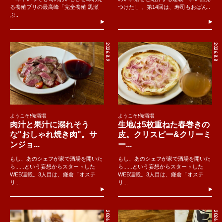
る養殖ブリの最高峰「完全養殖 黒瀬
つけた!」。第14回は、寿司もおばん..
ぶ..
2026.8.9
2026.8.8
ようこそ!俺酒場
ようこそ!俺酒場
肉汁と果汁に溺れそう
生地は5枚重ねた春巻きの
な"おしゃれ焼き肉"。サ
皮。クリスピー&クリーミ
ンジョ...
ー...
もし、あのシェフが家で酒場を開いた
もし、あのシェフが家で酒場を開いた
ら......という妄想からスタートした
ら......という妄想からスタートした
WEB連載。3人目は、鎌倉「オステ
WEB連載。3人目は、鎌倉「オステ
リ...
リ...
2026.8.8
2026.8.4