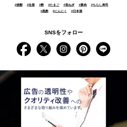
#
焼酎
#
生姜
#
酢
#
たまご
#
長ねぎ
#
豚肉
#
ちらし寿司
#
黒酢
#
にんにく
#
日本酒
SNSをフォロー