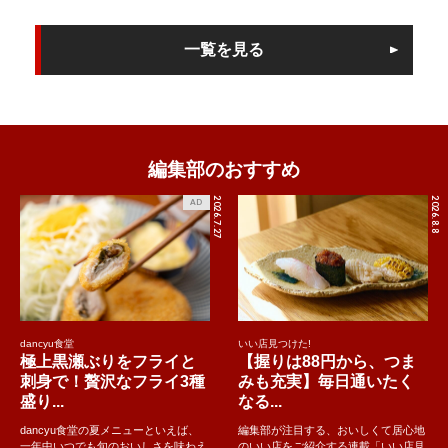
一覧を見る
編集部のおすすめ
2026.7.27
2026.8.8
AD
dancyu食堂
いい店見つけた!
極上黒瀬ぶりをフライと
【握りは88円から、つま
刺身で！贅沢なフライ3種
みも充実】毎日通いたく
盛り...
なる...
dancyu食堂の夏メニューといえば、
編集部が注目する、おいしくて居心地
一年中いつでも旬のおいしさを味わえ
のいい店をご紹介する連載「いい店見