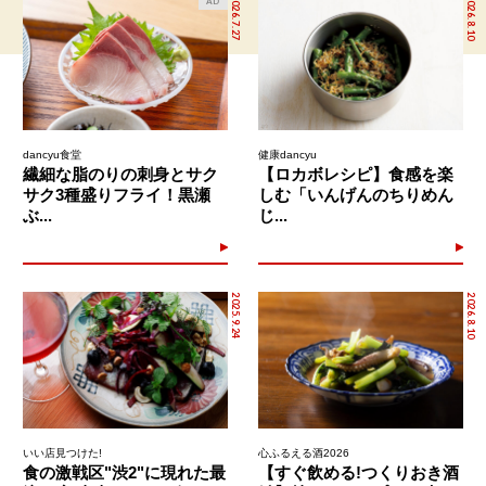
2026.7.27
2026.8.10
AD
dancyu食堂
健康dancyu
繊細な脂のりの刺身とサク
【ロカボレシピ】食感を楽
サク3種盛りフライ！黒瀬
しむ「いんげんのちりめん
ぶ...
じ...
2025.9.24
2026.8.10
いい店見つけた!
心ふるえる酒2026
食の激戦区"渋2"に現れた最
【すぐ飲める!つくりおき酒