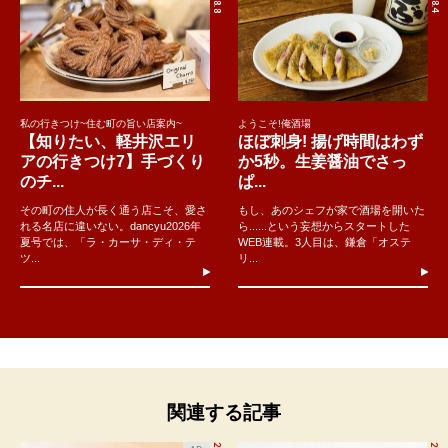
私の行きつけ~住む町の旨い店案内~
ようこそ!俺酒場
【知りたい、軽井沢エリ
ほぼ刺身! 揚げ時間はわず
アの行きつけ7】手づくり
か5秒。生姜醤油でさっ
のチ...
ぱ...
その町の住人が長く通う店こそ、愛さ
もし、あのシェフが家で酒場を開いた
れる名店に違いない。dancyu2026年
ら......という妄想からスタートした
夏号では、「ラ・カーサ・ディ・テ
WEB連載。3人目は、鎌倉「オステ
ツ...
リ...
関連する記事