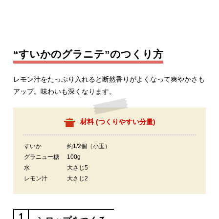
“すいかのグラニテ”のつくり方
レモン汁をたっぷり入れると断然香りがよくなって爽やかさも
アップ。味わいも深くなります。
材料 (
つくりやすい分量
)
すいか
約1/2個（小玉）
グラニュー糖
100g
水
大さじ5
レモン汁
大さじ2
1