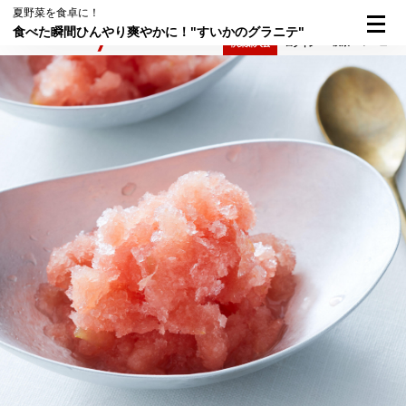
夏野菜を食卓に！
食べた瞬間ひんやり爽やかに！"すいかのグラニテ"
検索
メニュー
倶楽部入会
ログイン