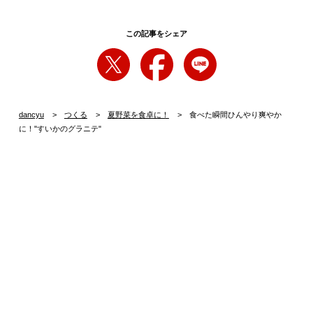
この記事をシェア
dancyu
つくる
夏野菜を食卓に！
食べた瞬間ひんやり爽やか
に！"すいかのグラニテ"