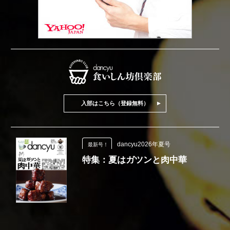
入部はこちら（登録無料）
dancyu2026年夏号
最新号！
特集：夏はガツンと肉中華