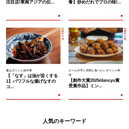
注目店!東南アジアの伝...
肴】炒めだれでプロの味!...
2026.7.17
2026.1.23
夏はガツンと肉中華
ビール片手に仲間と食べたいギリシャ料
【「なす」は油が旨くする
理
【創作大賞2025/dancyu賞
1】パワフルな揚げなすの
受賞作品】ミン...
コ...
人気のキーワード