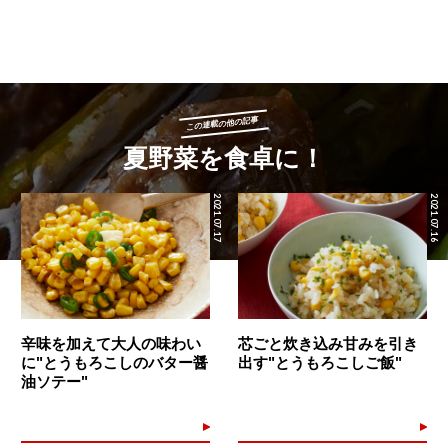
この連載の他の記事
夏野菜を食卓に！
2021.07.17
2021.07.16
辛味を加えて大人の味わい
芯ごと炊き込み甘みを引き
に"とうもろこしのバター醤
出す"とうもろこしご飯"
油ソテー"