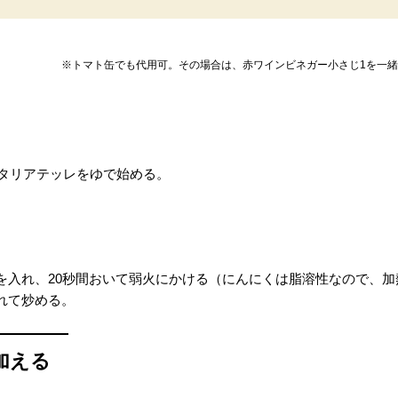
※トマト缶でも代用可。その場合は、赤ワインビネガー小さじ1を一
、タリアテッレをゆで始める。
を入れ、20秒間おいて弱火にかける（にんにくは脂溶性なので、
れて炒める。
加える