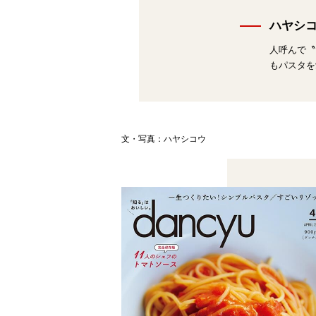
ハヤシ
人呼んで〝
もパスタを
文・写真：ハヤシコウ