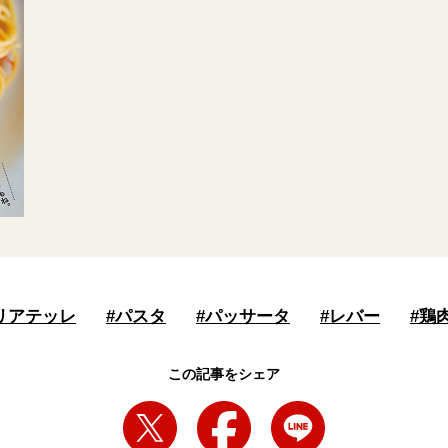
リアテッレ
#
パスタ
#
パッサータ
#
レバー
#
鶏
この記事をシェア