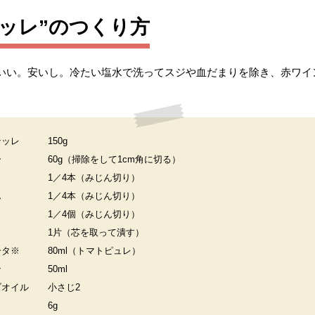
ッレ”のつくり方
いい。安いし。冷たい塩水で洗ってスジや血だまりを除き、赤ワイ
テッレ
150g
ー
60g（掃除をして1cm角に切る）
1／4本（みじん切り）
ん
1／4本（みじん切り）
1／4個（みじん切り）
く
1片（芯を取って潰す）
ータ※
80ml（トマトピュレ）
ン
50ml
ブオイル
小さじ2
6g