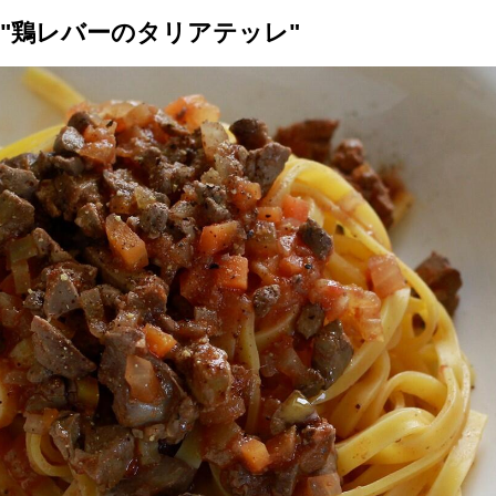
"鶏レバーのタリアテッレ"
トップ
プロが教えるレシピ
厳選！店探し
食のストーリー