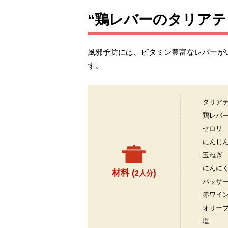
“鶏レバーのタリアテ
風邪予防には、ビタミン豊富なレバーが
す。
タリア
鶏レバ
セロリ
にんじ
玉ねぎ
にんに
材料 (
)
2人分
パッサ
赤ワイ
オリー
塩