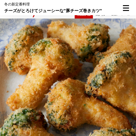
冬の新定番料理
チーズがとろけてジューシーな"豚チーズ巻きカツ"
検索
メニュー
倶楽部入会
ログイン