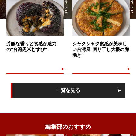
2021.01.13
2021.01.12
芳醇な香りと食感が魅力
シャクシャク食感が美味し
の"台湾黒米むすび"
い台湾風"切り干し大根の卵
焼き"
一覧を見る
編集部のおすすめ