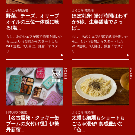
ようこそ!俺酒場
ようこそ!俺酒場
野菜、チーズ、オリーブ
ほぼ刺身! 揚げ時間はわず
オイルの三位一体感に唸
か5秒。生姜醤油でさっ
る!塩...
ぱ...
もし、あのシェフが家で酒場を開いた
もし、あのシェフが家で酒場を開いた
ら......という妄想からスタートした
ら......という妄想からスタートした
WEB連載。3人目は、鎌倉「オステ
WEB連載。3人目は、鎌倉「オステ
リ...
リ...
2026.8.2
2026.8.6
日本おやつ図鑑
ようこそ!俺酒場
【名古屋発・クッキー缶
太麺も細麺もショートも
ブームの火付け役】伊勢
ごちゃ混ぜ! 食感豊かな
丹新宿...
「色...