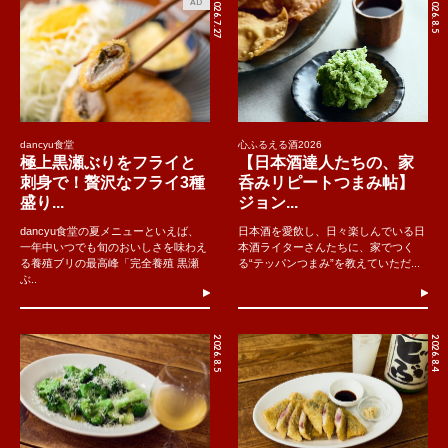
2026.7.27
2026.8.5
AD
dancyu食堂
心ふるえる酒2026
極上黒瀬ぶりをフライと
【日本酒達人たちの、家
刺身で！贅沢なフライ3種
呑みリピートつまみ帖】
盛り...
ジョン...
dancyu食堂の夏メニューといえば、
日本酒を愛飲し、日々楽しんでいる日
一年中いつでも旬のおいしさを味わえ
本酒ライターさんたちに、家でつく
る養殖ブリの最高峰「完全養殖 黒瀬
る“テッパンつまみ”を教えていただ...
ぶ..
2026.8.5
2026.8.4