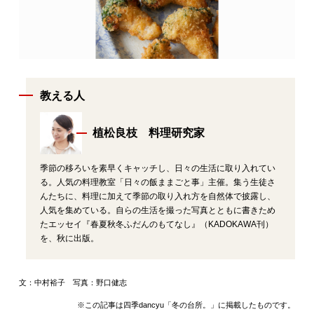
教える人
植松良枝 料理研究家
季節の移ろいを素早くキャッチし、日々の生活に取り入れてい
る。人気の料理教室「日々の飯ままごと事」主催。集う生徒さ
んたちに、料理に加えて季節の取り入れ方を自然体で披露し、
人気を集めている。自らの生活を撮った写真とともに書きため
たエッセイ『春夏秋冬ふだんのもてなし』（KADOKAWA刊）
を、秋に出版。
文：中村裕子 写真：野口健志
※この記事は四季dancyu「冬の台所。」に掲載したものです。