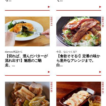
2025.9.3
2026.7.30
dancyu本誌から
今日、なにつくる?
【切れば、澄んだバターが
【食欲そそる!】定番の味か
流れ出す!】魅惑のご馳
ら意外なアレンジまで。
走、...
白...
2025.8.30
2025.11.25