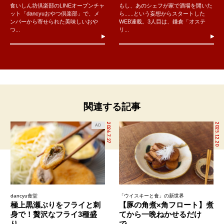
食いしん坊倶楽部のLINEオープンチャ
もし、あのシェフが家で酒場を開いた
ット「dancyuおやつ倶楽部」で、メ
ら......という妄想からスタートした
ンバーから寄せられた美味しいおや
WEB連載。3人目は、鎌倉「オステ
つ...
リ...
関連する記事
2026.7.27
2025.12.20
AD
dancyu食堂
「ウイスキーと食」の新世界
極上黒瀬ぶりをフライと刺
【豚の角煮×角フロート】煮
身で！贅沢なフライ3種盛
てから一晩ねかせるだけ
り...
で...