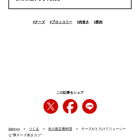
#
チーズ
#
ブロッコリー
#
肉巻き
#
豚肉
この記事をシェア
dancyu
つくる
冬の新定番料理
チーズがとろけてジューシー
な"豚チーズ巻きカツ"