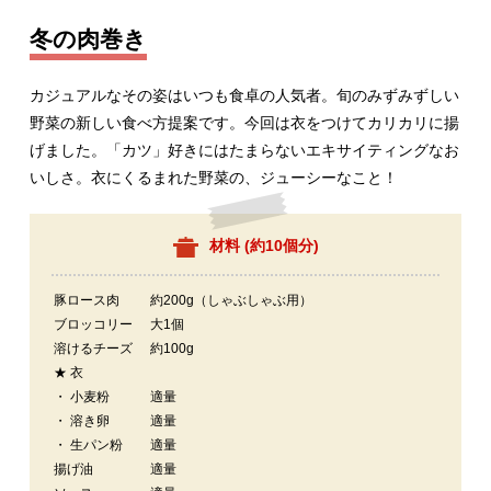
冬の肉巻き
カジュアルなその姿はいつも食卓の人気者。旬のみずみずしい
野菜の新しい食べ方提案です。今回は衣をつけてカリカリに揚
げました。「カツ」好きにはたまらないエキサイティングなお
いしさ。衣にくるまれた野菜の、ジューシーなこと！
材料 (
約10個分
)
豚ロース肉
約200g（しゃぶしゃぶ用）
ブロッコリー
大1個
溶けるチーズ
約100g
★ 衣
・ 小麦粉
適量
・ 溶き卵
適量
・ 生パン粉
適量
揚げ油
適量