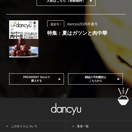
入部はこちら（登録無料）
dancyu2026年夏号
最新号！
特集：夏はガツンと肉中華
PRESIDENT Storeで
雑誌の予約購読は
購入する
こちらから
このサイトについて
著者一覧