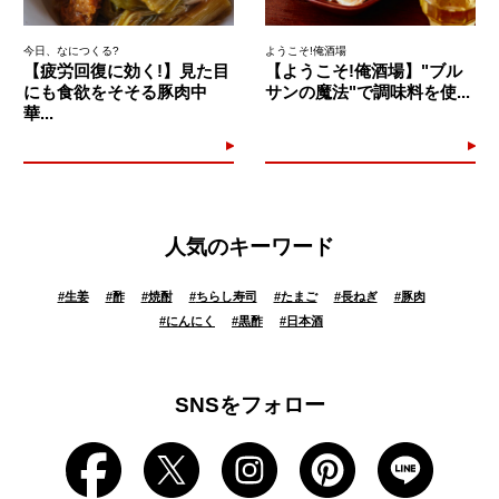
今日、なにつくる?
ようこそ!俺酒場
【疲労回復に効く!】見た目
【ようこそ!俺酒場】"ブル
にも食欲をそそる豚肉中
サンの魔法"で調味料を使...
華...
人気のキーワード
#
生姜
#
酢
#
焼酎
#
ちらし寿司
#
たまご
#
長ねぎ
#
豚肉
#
にんにく
#
黒酢
#
日本酒
SNSをフォロー