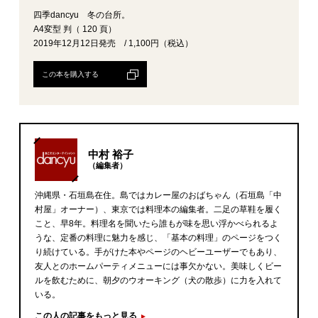
四季dancyu 冬の台所。
A4変型 判（ 120 頁）
2019年12月12日発売 / 1,100円（税込）
この本を購入する
中村 裕子
（編集者）
沖縄県・石垣島在住。島ではカレー屋のおばちゃん（石垣島「中
村屋」オーナー）、東京では料理本の編集者。二足の草鞋を履く
こと、早8年。料理名を聞いたら誰もが味を思い浮かべられるよ
うな、定番の料理に魅力を感じ、「基本の料理」のページをつく
り続けている。手がけた本やページのヘビーユーザーでもあり、
友人とのホームパーティメニューには事欠かない。美味しくビー
ルを飲むために、朝夕のウオーキング（犬の散歩）に力を入れて
いる。
この人の記事をもっと見る