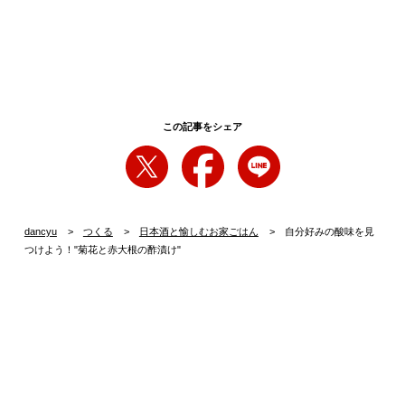
この記事をシェア
dancyu
つくる
日本酒と愉しむお家ごはん
自分好みの酸味を見
つけよう！"菊花と赤大根の酢漬け"