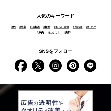
人気のキーワード
#
酢
#
生姜
#
日本酒
#
焼酎
#
ちらし寿司
#
長ねぎ
#
たまご
#
豚肉
#
にんにく
#
黒酢
SNSをフォロー