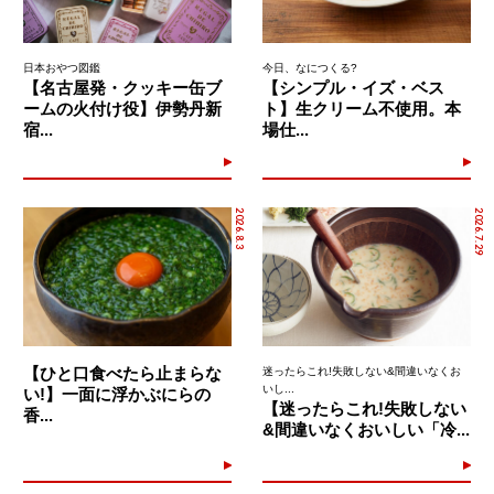
日本おやつ図鑑
今日、なにつくる?
【名古屋発・クッキー缶ブ
【シンプル・イズ・ベス
ームの火付け役】伊勢丹新
ト】生クリーム不使用。本
宿...
場仕...
2026.8.3
2026.7.29
【ひと口食べたら止まらな
迷ったらこれ!失敗しない&間違いなくお
いし...
い!】一面に浮かぶにらの
【迷ったらこれ!失敗しない
香...
&間違いなくおいしい「冷...