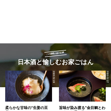
この連載の他の記事
日本酒と愉しむお家ごはん
2020.12.28
2020.12.27
柔らかな甘味の"生姜の豆
旨味が染み渡る"金目鯛とわ