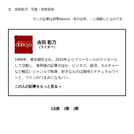
文：吉田彩乃 写真：田村昌裕
※この記事は四季dancyu「冬の台所。」に掲載したものです。
吉田 彩乃
（ライター）
1986年、東京都生まれ。2015年よりフリーランスのライターと
して活動し、食関連の記事のほか、ビジネス、経済、カルチャー
など幅広いジャンルで執筆。好きなものは珈琲とナチュラルワイ
ンと、ワインのつまみになるパン。
この人の記事をもっと見る
#
大根
#
菊
#
酢