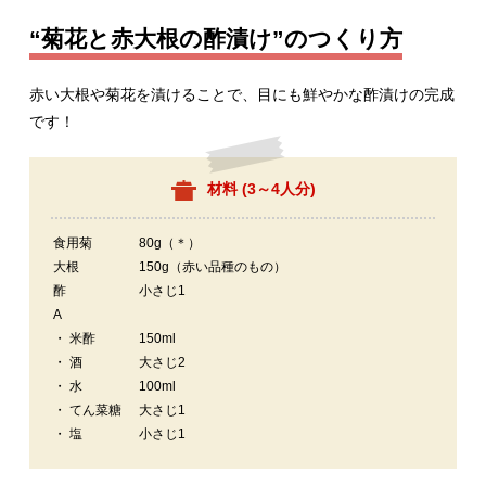
“菊花と赤大根の酢漬け”のつくり方
赤い大根や菊花を漬けることで、目にも鮮やかな酢漬けの完成
です！
材料 (
3～4人分
)
食用菊
80g（＊）
大根
150g（赤い品種のもの）
酢
小さじ1
A
・ 米酢
150ml
・ 酒
大さじ2
・ 水
100ml
・ てん菜糖
大さじ1
・ 塩
小さじ1