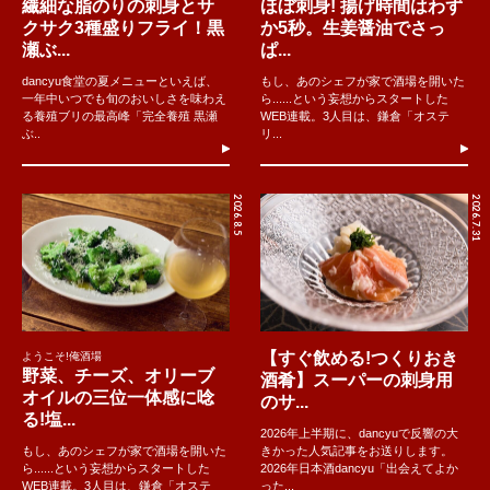
繊細な脂のりの刺身とサ
ほぼ刺身! 揚げ時間はわず
クサク3種盛りフライ！黒
か5秒。生姜醤油でさっ
瀬ぶ...
ぱ...
dancyu食堂の夏メニューといえば、
もし、あのシェフが家で酒場を開いた
一年中いつでも旬のおいしさを味わえ
ら......という妄想からスタートした
る養殖ブリの最高峰「完全養殖 黒瀬
WEB連載。3人目は、鎌倉「オステ
ぶ..
リ...
2026.8.5
2026.7.31
【すぐ飲める!つくりおき
ようこそ!俺酒場
野菜、チーズ、オリーブ
酒肴】スーパーの刺身用
オイルの三位一体感に唸
のサ...
る!塩...
2026年上半期に、dancyuで反響の大
もし、あのシェフが家で酒場を開いた
きかった人気記事をお送りします。
ら......という妄想からスタートした
2026年日本酒dancyu「出会えてよか
WEB連載。3人目は、鎌倉「オステ
った...