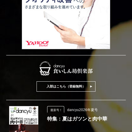
入部はこちら（登録無料）
dancyu2026年夏号
最新号！
特集：夏はガツンと肉中華