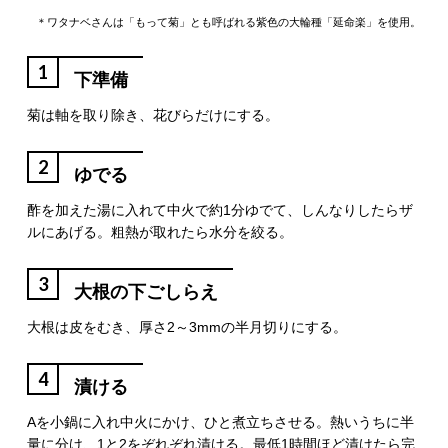
＊ワタナベさんは「もって菊」とも呼ばれる紫色の大輪種「延命楽」を使用。
1
下準備
菊は軸を取り除き、花びらだけにする。
2
ゆでる
酢を加えた湯に入れて中火で約1分ゆでて、しんなりしたらザ
ルにあげる。粗熱が取れたら水分を絞る。
3
大根の下ごしらえ
大根は皮をむき、厚さ2～3mmの半月切りにする。
4
漬ける
Aを小鍋に入れ中火にかけ、ひと煮立ちさせる。熱いうちに半
量に分け、1と2をぞれぞれ漬ける。最低1時間ほど漬けたら完