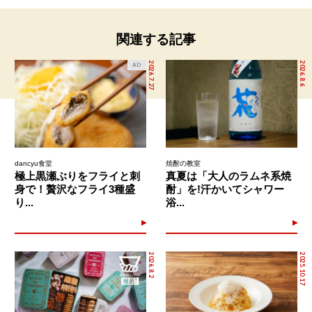
関連する記事
2026.7.27
2026.8.6
AD
dancyu食堂
焼酎の教室
極上黒瀬ぶりをフライと刺
真夏は「大人のラムネ系焼
身で！贅沢なフライ3種盛
酎」を!汗かいてシャワー
り...
浴...
2026.8.2
2025.10.17