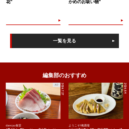
花"
かめのお吸い物"
一覧を見る
編集部のおすすめ
2026.7.27
2026.8.4
AD
dancyu食堂
ようこそ!俺酒場