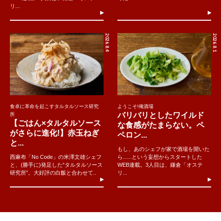
リ...
2026.8.4
2026.8.1
食卓に革命を起こすタルタルソース研究
ようこそ!俺酒場
バリバリとしたワイルド
所
【ごはん×タルタルソース
な食感がたまらない。ペ
がさらに進化!】赤玉ねぎ
ペロン...
と...
もし、あのシェフが家で酒場を開いた
西麻布「No Code」の米澤文雄シェフ
ら......という妄想からスタートした
と、(勝手に)発足した“タルタルソース
WEB連載。3人目は、鎌倉「オステ
研究所”。大好評の白飯と合わせて..
リ...