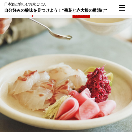
日本酒と愉しむお家ごはん
自分好みの酸味を見つけよう！"菊花と赤大根の酢漬け"
検索
メニュー
倶楽部入会
ログイン