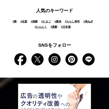
人気のキーワード
#
酢
#
生姜
#
焼酎
#
たまご
#
豚肉
#
ちらし寿司
#
長ねぎ
#
にんにく
#
黒酢
#
日本酒
SNSをフォロー