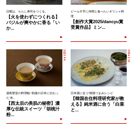
日曜は、ちらし寿司をつくる。
ビール片手に仲間と食べたいギリシャ料
【火を使わずにつくれる】
理
【創作大賞2025/dancyu賞
バジルが爽やかに香る「い
受賞作品】ミン...
か...
2025.9.4
2026.2.13
湯島聖堂の料理帖~戦後の日本に伝わっ
日本酒に合う!韓国つまみレシピ
【韓国在住料理研究家が教
た“本..
【西太后の美肌の秘密】濃
える】純米酒に合う「白菜
厚な伝統スイーツ「胡桃汁
と...
粉...