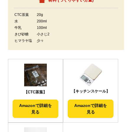
CTC茶葉
20g
水
200ml
牛乳
100ml
きび砂糖
小さじ2
ヒマラヤ塩
少々
【キッチンスケール】
【CTC茶葉】
Amazonで詳細を
Amazonで詳細を
見る
見る