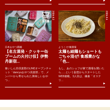
2026.8.2
2026.8.6
日本おやつ図鑑
ようこそ!俺酒場
【名古屋発・クッキー缶
太麺も細麺もショートも
ブームの火付け役】伊勢
ごちゃ混ぜ! 食感豊かな
丹新宿...
「色...
食いしん坊倶楽部のLINEオープンチャ
もし、あのシェフが家で酒場を開いた
ット「dancyuおやつ倶楽部」で、メ
ら......という妄想からスタートした
ンバーから寄せられた美味しいおや
WEB連載。3人目は、鎌倉「オステ
つ...
リ...