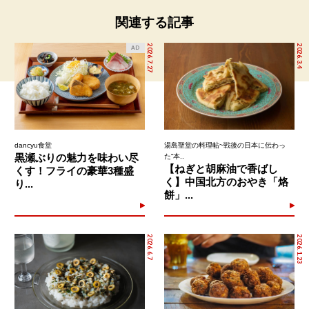
関連する記事
2026.7.27
2026.3.4
AD
dancyu食堂
湯島聖堂の料理帖~戦後の日本に伝わっ
黒瀬ぶりの魅力を味わい尽
た“本..
【ねぎと胡麻油で香ばし
くす！フライの豪華3種盛
く】中国北方のおやき「烙
り...
餅」...
2026.6.7
2026.1.23