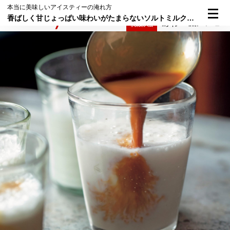
本当に美味しいアイスティーの淹れ方
香ばしく甘じょっぱい味わいがたまらないソルトミルクティー
検索
メニュー
倶楽部入会
ログイン