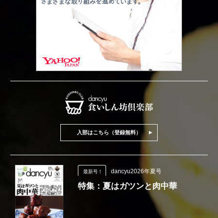
入部はこちら（登録無料）
dancyu2026年夏号
最新号！
特集：夏はガツンと肉中華