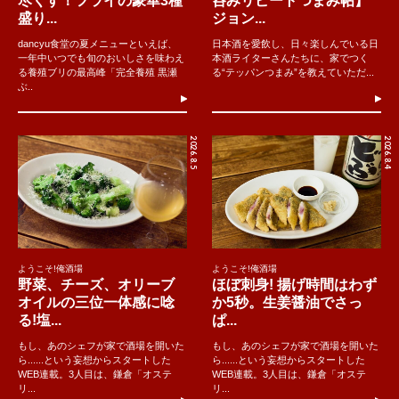
尽くす！フライの豪華3種
呑みリピートつまみ帖】
盛り...
ジョン...
dancyu食堂の夏メニューといえば、
日本酒を愛飲し、日々楽しんでいる日
一年中いつでも旬のおいしさを味わえ
本酒ライターさんたちに、家でつく
る養殖ブリの最高峰「完全養殖 黒瀬
る“テッパンつまみ”を教えていただ...
ぶ..
2026.8.5
2026.8.4
ようこそ!俺酒場
ようこそ!俺酒場
野菜、チーズ、オリーブ
ほぼ刺身! 揚げ時間はわず
オイルの三位一体感に唸
か5秒。生姜醤油でさっ
る!塩...
ぱ...
もし、あのシェフが家で酒場を開いた
もし、あのシェフが家で酒場を開いた
ら......という妄想からスタートした
ら......という妄想からスタートした
WEB連載。3人目は、鎌倉「オステ
WEB連載。3人目は、鎌倉「オステ
リ...
リ...