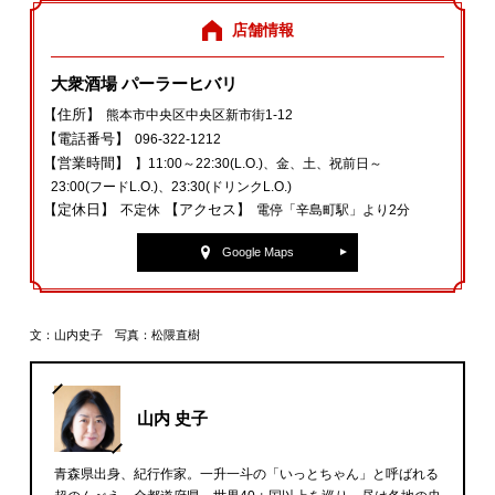
店舗情報
大衆酒場 パーラーヒバリ
【住所】
熊本市中央区中央区新市街1-12
【電話番号】
096‐322‐1212
【営業時間】
】11:00～22:30(L.O.)、金、土、祝前日～
23:00(フードL.O.)、23:30(ドリンクL.O.)
【定休日】
【アクセス】
不定休
電停「辛島町駅」より2分
Google Maps
文：山内史子 写真：松隈直樹
山内 史子
青森県出身、紀行作家。一升一斗の「いっとちゃん」と呼ばれる