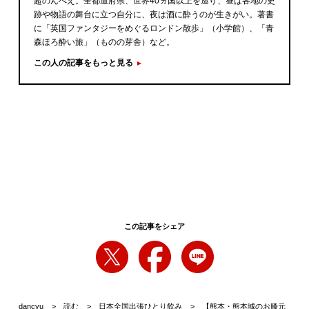
超のんべえ。全都道府県、世界40ヵ国以上を巡り、昼は各地の史
跡や物語の舞台に立つ自分に、夜は酒に酔うのが生きがい。著書
に「英国ファンタジーをめぐるロンドン散歩」（小学館）、「青
森ほろ酔い旅」（ものの芽舎）など。
この人の記事をもっと見る
この記事をシェア
dancyu
読む
日本全国出張ひとり飲み
【熊本・熊本城のお膝元