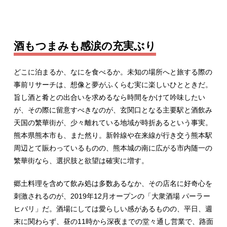
酒もつまみも感涙の充実ぶり
どこに泊まるか、なにを食べるか。未知の場所へと旅する際の
事前リサーチは、想像と夢がふくらむ実に楽しいひとときだ。
旨し酒と肴との出合いを求めるなら時間をかけて吟味したい
が、その際に留意すべきなのが、玄関口となる主要駅と酒飲み
天国の繁華街が、少々離れている地域が時折あるという事実。
熊本県熊本市も、また然り。新幹線や在来線が行き交う熊本駅
周辺とて賑わっているものの、熊本城の南に広がる市内随一の
繁華街なら、選択肢と欲望は確実に増す。
郷土料理を含めて飲み処は多数あるなか、その店名に好奇心を
刺激されるのが、2019年12月オープンの「大衆酒場 パーラー
ヒバリ」だ。酒場にしては愛らしい感があるものの、平日、週
末に関わらず、昼の11時から深夜までの堂々通し営業で、路面