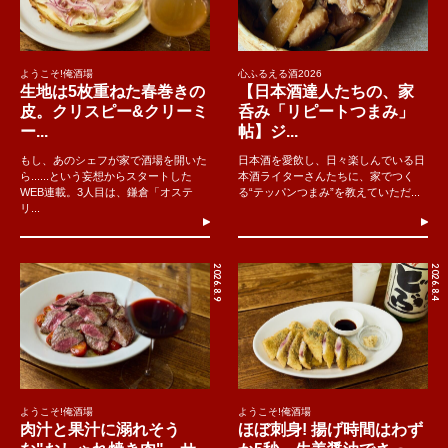
ようこそ!俺酒場
心ふるえる酒2026
生地は5枚重ねた春巻きの
【日本酒達人たちの、家
皮。クリスピー&クリーミ
呑み「リピートつまみ」
ー...
帖】ジ...
もし、あのシェフが家で酒場を開いた
日本酒を愛飲し、日々楽しんでいる日
ら......という妄想からスタートした
本酒ライターさんたちに、家でつく
WEB連載。3人目は、鎌倉「オステ
る“テッパンつまみ”を教えていただ...
リ...
2026.8.9
2026.8.4
ようこそ!俺酒場
ようこそ!俺酒場
肉汁と果汁に溺れそう
ほぼ刺身! 揚げ時間はわず