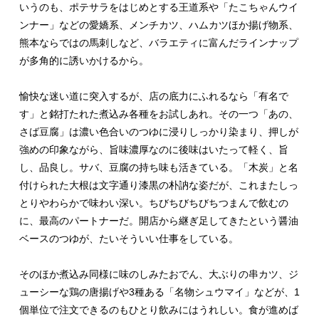
いうのも、ポテサラをはじめとする王道系や「たこちゃんウイ
ンナー」などの愛嬌系、
メンチカツ、ハムカツほか揚げ物系、
熊本ならではの馬刺しなど、バラエティに富んだラインナップ
が多角的に誘いかけるから。
愉快な迷い道に突入するが、店の底力にふれるなら「有名で
す」と銘打たれた煮込み各種をお試しあれ。その一つ「あの、
さば豆腐」は濃い
色合いの
つゆに浸りしっかり染まり、押しが
強めの印象ながら、旨味濃厚なのに後味はいたって軽く、旨
し、品良し。サバ、豆腐の持ち味も活きている。「木炭」と名
付けられた大根は文字通り漆黒の朴訥な姿だが、これまたしっ
とりやわらかで味わい深い。ちびちびちびちつまんで飲むの
に、最高のパートナーだ。開店から継ぎ足してきたという醤油
ベースのつゆが、たいそういい仕事をしている。
そのほか煮込み同様に味のしみたおでん、大ぶりの串カツ、ジ
ューシーな鶏の唐揚げや3種ある「名物シュウマイ」などが、1
個単位で注文できるのもひとり飲みにはうれしい。食が進めば