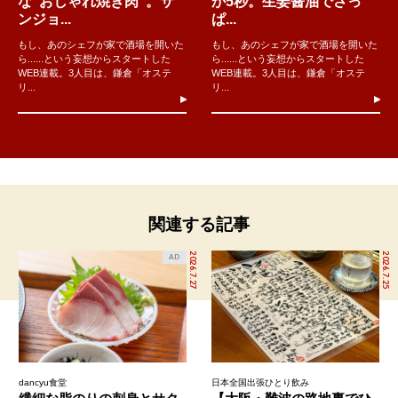
な"おしゃれ焼き肉"。サ
か5秒。生姜醤油でさっ
ンジョ...
ぱ...
もし、あのシェフが家で酒場を開いた
もし、あのシェフが家で酒場を開いた
ら......という妄想からスタートした
ら......という妄想からスタートした
WEB連載。3人目は、鎌倉「オステ
WEB連載。3人目は、鎌倉「オステ
リ...
リ...
関連する記事
2026.7.27
2026.7.25
AD
dancyu食堂
日本全国出張ひとり飲み