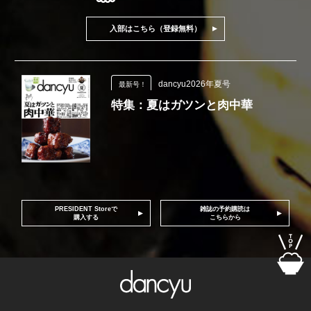
入部はこちら（登録無料）
dancyu2026年夏号
最新号！
特集：夏はガツンと肉中華
PRESIDENT Storeで
雑誌の予約購読は
購入する
こちらから