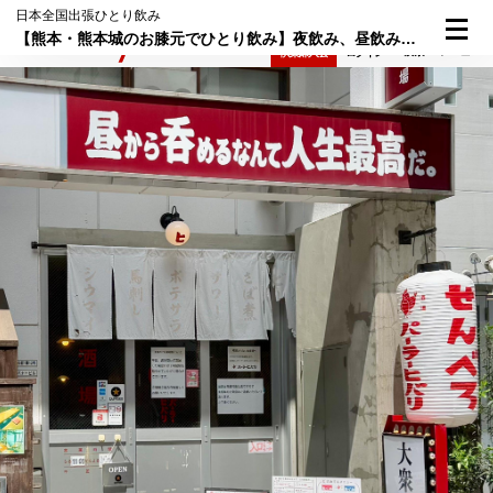
日本全国出張ひとり飲み
【熊本・熊本城のお膝元でひとり飲み】夜飲み、昼飲み、自由自在のパラダイス！
検索
メニュー
倶楽部入会
ログイン