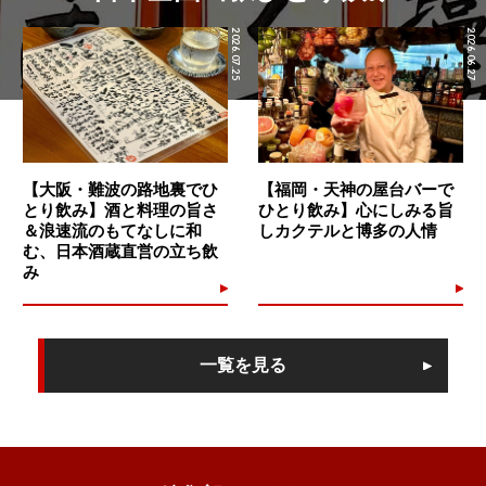
2026.07.25
2026.06.27
【大阪・難波の路地裏でひ
【福岡・天神の屋台バーで
とり飲み】酒と料理の旨さ
ひとり飲み】心にしみる旨
＆浪速流のもてなしに和
しカクテルと博多の人情
む、日本酒蔵直営の立ち飲
み
一覧を見る