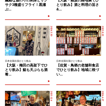
繊細な脂のりの刺身とサク
【大阪・難波の路地裏でひ
サク3種盛りフライ！黒瀬
とり飲み】酒と料理の旨さ
ぶ...
&...
2026.5.30
2025.8.23
日本全国出張ひとり飲み
日本全国出張ひとり飲み
【大阪・梅田の高架下でひ
【佐賀・鳥栖の老舗和食店
とり飲み】鮨も天ぷらも酒
でひとり飲み】地域に根づ
肴...
い...
2025.12.6
2026.6.27