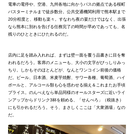
電車の電停や、空港、九州各地に向かうバスの拠点である桜町
バスターミナルまで徒歩数分。公共交通機関利用で熊本駅まで
20分程度と、移動も楽々。すなわち夜の宴だけではなく、出張
なら熊本に別れを告げる任務完了の時間が早めであっても、名
残りのひとときにひたれるのだ。
店内に足を踏み入れれば、まずは壁一面を覆う品書きに目を奪
われるだろう。客席のメニューも、大小の文字がびっしりみっ
ちり。しかもそのほとんどが、なんとワンコイン前後の価格
だ。ビール、日本酒、米麦芋焼酎、サワー各種、葡萄酒、ハイ
ボールと、アルコール類も心を惑わせる揃え＆これまたお手頃
プライス。のんべえなら単品同様のオールスターズに近いライ
ンアップからドリンク3杯を頼める、「せんべろ」（税抜き）
にも引かれるだろう。そう、まさしくここは「大衆酒場」なの
だ。