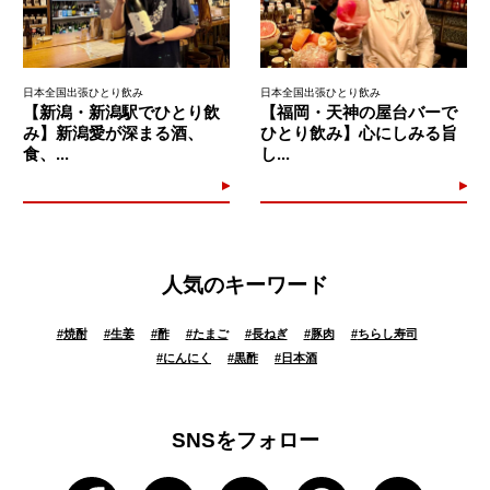
日本全国出張ひとり飲み
日本全国出張ひとり飲み
【新潟・新潟駅でひとり飲
【福岡・天神の屋台バーで
み】新潟愛が深まる酒、
ひとり飲み】心にしみる旨
食、...
し...
人気のキーワード
#
焼酎
#
生姜
#
酢
#
たまご
#
長ねぎ
#
豚肉
#
ちらし寿司
#
にんにく
#
黒酢
#
日本酒
SNSをフォロー