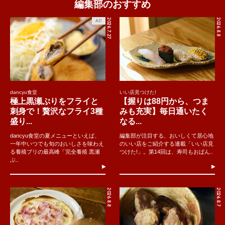
編集部のおすすめ
2026.7.27
2026.8.8
AD
dancyu食堂
いい店見つけた!
極上黒瀬ぶりをフライと
【握りは88円から、つま
刺身で！贅沢なフライ3種
みも充実】毎日通いたく
盛り...
なる...
dancyu食堂の夏メニューといえば、
編集部が注目する、おいしくて居心地
一年中いつでも旬のおいしさを味わえ
のいい店をご紹介する連載「いい店見
る養殖ブリの最高峰「完全養殖 黒瀬
つけた!」。第14回は、寿司もおばん..
ぶ..
2026.8.8
2026.8.7