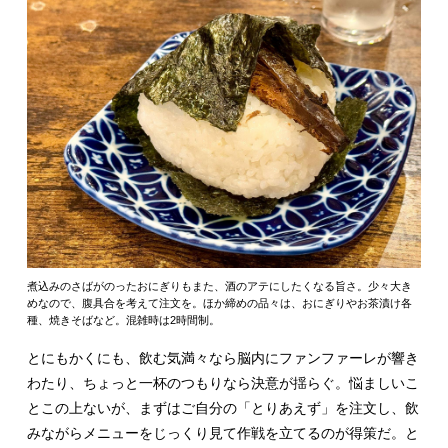
煮込みのさばがのったおにぎりもまた、酒のアテにしたくなる旨さ。少々大き
めなので、腹具合を考えて注文を。ほか締めの品々は、おにぎりやお茶漬け各
種、焼きそばなど。混雑時は2時間制。
とにもかくにも、飲む気満々なら脳内にファンファーレが響き
わたり、ちょっと一杯のつもりなら決意が揺らぐ。悩ましいこ
とこの上ないが、まずはご自分の「とりあえず」を注文し、飲
みながらメニューをじっくり見て作戦を立てるのが得策だ。と