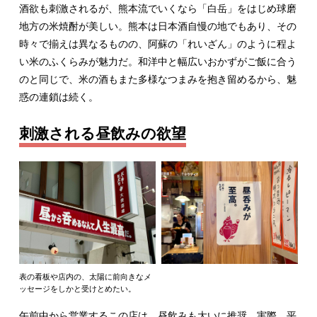
酒欲も刺激されるが、熊本流でいくなら「白岳」をはじめ球磨
地方の米焼酎が美しい。熊本は日本酒自慢の地でもあり、その
時々で揃えは異なるものの、阿蘇の「れいざん」のように程よ
い米のふくらみが魅力だ。和洋中と幅広いおかずがご飯に合う
のと同じで、米の酒もまた多様なつまみを抱き留めるから、魅
惑の連鎖は続く。
刺激される昼飲みの欲望
表の看板や店内の、太陽に前向きなメ
ッセージをしかと受けとめたい。
午前中から営業するこの店は、昼飲みも大いに推奨。実際、平