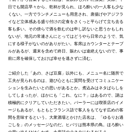
日でも開店早々から、乾杯が見られ、ほろ酔いの一人客も少な
くない。一方でランチメニューも用意され、唐揚げやアジフラ
イなど立体感ある盛り付けの定食をさくっと平らげて立ち去る
客も多い。その傍らで酒を飲むのは申し訳ないと思うかもしれ
ないが、地元の常連さんにとってはどうやら日常のようで、気
にする様子がないのがありがたい。客席はカウンターとテーブ
ルがあるが、週末を含めて終日、賑わいは途絶えないので、事
前に席を確保しておけば幸せを逃さずに済む。
ご紹介した「あの、さば豆腐」以外にも、メニュー名に随所で
工夫が見られるのは、遊び心ともに質問を受けてコミュニケー
ションを生みたいとの思いがあるとか。煮込みはネタばらしを
してしまったが、ほかにも「これ、なに？」はあるので、謎は
積極的にクリアしていただきたい。パーラーには喫茶店のイメ
ージもあるが、もともとフランス語で客人をもてなす広めの客
間を意味するという。大衆酒場とかけた店名は、「ゆるりお過
ごしを」のメッセージなのだ。ヒバリは熊本県の鳥。ほろ酔い