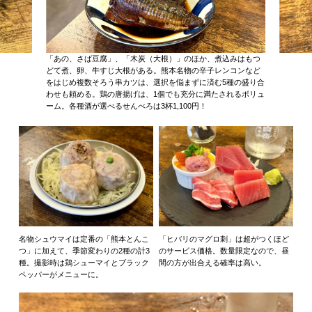
「あの、さば豆腐」、「木炭（大根）」のほか、煮込みはもつ
どて煮、卵、牛すじ大根がある。熊本名物の辛子レンコンなど
をはじめ複数そろう串カツは、選択を悩まずに済む5種の盛り合
わせも頼める。鶏の唐揚げは、1個でも充分に満たされるボリュ
ーム。各種酒が選べるせんべろは3杯1,100円！
名物シュウマイは定番の「熊本とんこ
「ヒバリのマグロ刺」は超がつくほど
つ」に加えて、季節変わりの2種の計3
のサービス価格。数量限定なので、昼
種。撮影時は鶏シューマイとブラック
間の方が出合える確率は高い。
ペッパーがメニューに。