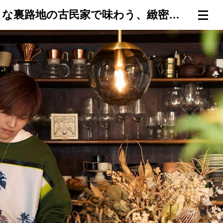
【神楽坂でナチュラルワイン】何か物語が始まりそうな裏路地の古民家で味わう、緻密なペアリングと繊細な一杯／『ACIÉ』岩井悟さん
連載一覧
倶楽部入会
（無料）
ログイン
検索
メニュー