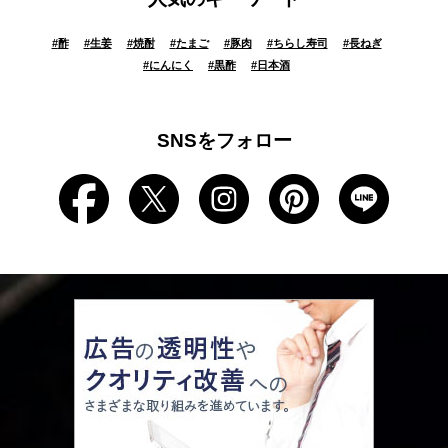
#
酢
#
生姜
#
焼酎
#
たまご
#
豚肉
#
ちらし寿司
#
長ねぎ
#
にんにく
#
黒酢
#
日本酒
SNSをフォロー