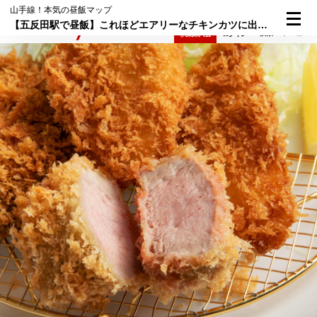
山手線！本気の昼飯マップ
【五反田駅で昼飯】これほどエアリーなチキンカツに出会ったことがない「あげ福」の『肉ミックス2600円』
検索
メニュー
倶楽部入会
ログイン