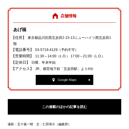
店舗情報
あげ福
【住所】
東京都品川区西五反田2‐15‐13ニューハイツ西五反田1
階
【電話番号】
03‐5719‐4129（予約不可）
【営業時間】
11:30～14:00（L.O.） 17:00～21:00（L.O.）
【定休日】
日曜、年末年始
【アクセス】
JR、都営地下鉄「五反田駅」より4分
Google Maps
この連載のほかの記事を読む
撮影：五十嵐一晴 文：仁田恭介（編集部）