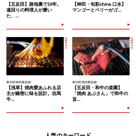
【五反田】路地裏で10年。
【神田・旬彩china 口水】
遠回りの料理人が磨い
マンゴーとベリーがゴ...
た、...
2026.8.5
2026.5.6
東京町焼肉最前線!
東京町焼肉最前線!
【浅草】焼肉愛あふれる店
【五反田・和牛の楽園】
主が緻密に味を設計。但馬
「焼肉 あぶさん」で和牛の
牛...
旨...
人気のキーワード