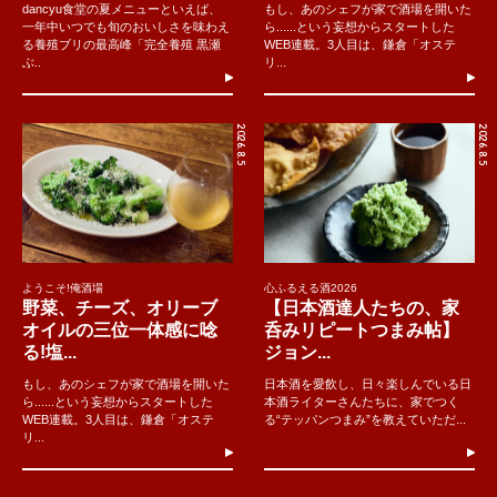
dancyu食堂の夏メニューといえば、
もし、あのシェフが家で酒場を開いた
一年中いつでも旬のおいしさを味わえ
ら......という妄想からスタートした
る養殖ブリの最高峰「完全養殖 黒瀬
WEB連載。3人目は、鎌倉「オステ
ぶ..
リ...
2026.8.5
2026.8.5
ようこそ!俺酒場
心ふるえる酒2026
野菜、チーズ、オリーブ
【日本酒達人たちの、家
オイルの三位一体感に唸
呑みリピートつまみ帖】
る!塩...
ジョン...
もし、あのシェフが家で酒場を開いた
日本酒を愛飲し、日々楽しんでいる日
ら......という妄想からスタートした
本酒ライターさんたちに、家でつく
WEB連載。3人目は、鎌倉「オステ
る“テッパンつまみ”を教えていただ...
リ...