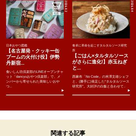
2026.8.2
2026.8.4
日本おやつ図鑑
食卓に革命を起こすタルタルソース研究
【名古屋発・クッキー缶
所
【ごはん×タルタルソース
ブームの火付け役】伊勢
がさらに進化!】赤玉ねぎ
丹新宿...
と...
食いしん坊倶楽部のLINEオープンチャ
ット「dancyuおやつ倶楽部」で、メ
西麻布「No Code」の米澤文雄シェフ
ンバーから寄せられた美味しいおや
と、(勝手に)発足した“タルタルソース
つ...
研究所”。大好評の白飯と合わせて..
関連する記事