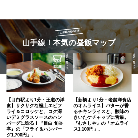
この連載の他の記事
山手線！本気の昼飯マップ
2025.06.19
2025.06.13
【目白駅より1分・王道の洋
【新橋より1分・老舗洋食店
食】サクサクな極上エビフ
のオムライス】バターが香
ライ＆コロッケと、コク深
るチキンライスと、酸味の
いデミグラスソースのハン
きいたケチャップに舌鼓。
バーグに唸る！『目白 旬香
『むさしや』の「オムライ
亭』の「フライ＆ハンバー
ス1,100円」。
グ1,700円」。