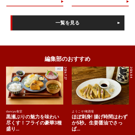
一覧を見る
編集部のおすすめ
2026.7.27
2026.8.4
AD
dancyu食堂
ようこそ!俺酒場
黒瀬ぶりの魅力を味わい
ほぼ刺身! 揚げ時間はわず
尽くす！フライの豪華3種
か5秒。生姜醤油でさっ
盛り...
ぱ...