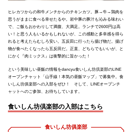
ヒレカツからの和牛メンチからのチキンカツ。豚→牛→鶏肉を
思うがままに食べる幸せたるや。岩中豚の豚汁も沁みる味わい
で、ご飯もおかわりして満腹、大満足。ランチで2600円は高
い！と思う人もいるかもしれないが、この感動と多幸感を得ら
れると考えたらむしろ安い。五反田に行ったら揚げ物だ。揚げ
物が食べたくなったら五反田だ。正直、どちらでもいいが、と
にかく『肉ミックス』は衝撃的に旨かった！
という美味しい昼飯の情報をdancyu食いしん坊倶楽部のLINE
オープンチャット「山手線！本気の昼飯マップ」で募集中。食
いしん坊俱楽部への入部をぜひ！ そして、LINEオープンチ
ャットへのご参加、お待ちしています。
食いしん坊倶楽部の入部はこちら
食いしん坊俱楽部