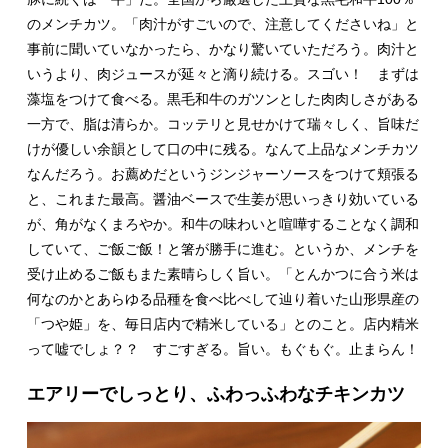
のメンチカツ。「肉汁がすごいので、注意してくださいね」と
事前に聞いていなかったら、かなり驚いていただろう。肉汁と
いうより、肉ジュースが延々と滴り続ける。スゴい！ まずは
藻塩をつけて食べる。黒毛和牛のガツンとした肉肉しさがある
一方で、脂は清らか。コッテリと見せかけて瑞々しく、旨味だ
けが優しい余韻として口の中に残る。なんて上品なメンチカツ
なんだろう。お薦めだというジンジャーソースをつけて頬張る
と、これまた最高。醤油ベースで生姜が思いっきり効いている
が、角がなくまろやか。和牛の味わいと喧嘩することなく調和
していて、ご飯ご飯！と箸が勝手に進む。というか、メンチを
受け止めるご飯もまた素晴らしく旨い。「とんかつに合う米は
何なのかとあらゆる品種を食べ比べして辿り着いた山形県産の
「つや姫」を、毎日店内で精米している」とのこと。店内精米
って嘘でしょ？？ すごすぎる。旨い。もぐもぐ。止まらん！
エアリーでしっとり、ふわっふわなチキンカツ