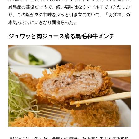
路島産の藻塩だそうで、鋭い塩味はなくマイルドでコクたっぷ
り。この塩が肉の甘味をグッと引き立てていて、「あげ福」の
本気っぷりにいきなり面食らった。
ジュワッと肉ジュース滴る黒毛和牛メンチ
豚に続くは「牛」だ。
全国から厳選した
上質な黒毛和牛100％