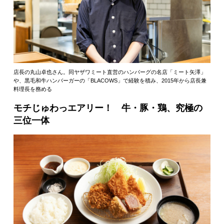
店長の丸山卓也さん。同ヤザワミート直営のハンバーグの名店「ミート矢澤」
や、黒毛和牛ハンバーガーの「BLACOWS」で経験を積み、2015年から店長兼
料理長を務める
モチじゅわっエアリー！ 牛・豚・鶏、究極の
三位一体