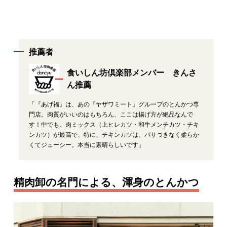
推薦者
食いしん坊倶楽部メンバー きんさ
ん推薦
「『あげ福』は、あの『ヤザワミート』グループのとんかつ専
門店。肉質がいいのはもちろん、ここは揚げ方が絶品なんで
す！中でも、肉ミックス（上ヒレカツ・和牛メンチカツ・チキ
ンカツ）が最高で、特に、チキンカツは、パサつきなく柔らか
くてジューシー。本当に素晴らしいです」
精肉卸の名門による、渾身のとんかつ