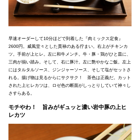
早速オーダーして10分ほどで到着した『肉ミックス定食』
2600円。威風堂々とした貫禄のある佇まい。右上がチキンカ
ツ。手前が上ヒレ。左に和牛メンチ。牛・豚・鶏がひと皿に、
三肉が揃い踏み。そして、右に豚汁。左に艶やかなご飯。左上
にはタルタルソース、ジンジャーソース、そして塩がセットさ
れる。揚げ物は見るからにサクサク！ 茶色は正義だ。カット
された上ヒレカツは、ロゼ色の断面がしっとりしていて神々し
さすらある。
モチやわ！ 旨みがギュッと濃い岩中豚の上ヒ
レカツ