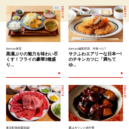
2026.7.27
2025.9.1
AD
dancyu食堂
dancyu編集部員、何食べた?
黒瀬ぶりの魅力を味わい尽
サクふわエアリーな日本一!
くす！フライの豪華3種盛
のチキンカツに「満ちて
り...
ゆ...
2026.7.8
2026.6.10
東京町焼肉最前線!
夏はガツンと肉中華