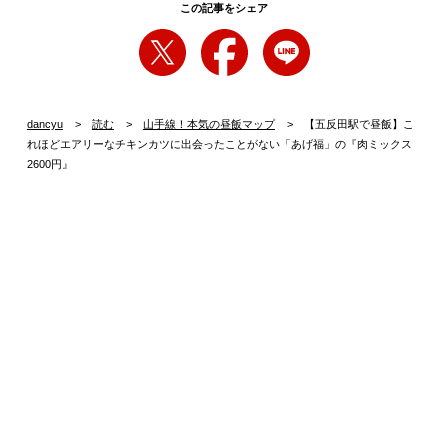
この記事をシェア
dancyu
読む
山手線！本気の昼飯マップ
【五反田駅で昼飯】こ
れほどエアリーなチキンカツに出会ったことがない「あげ福」の『肉ミックス
2600円』