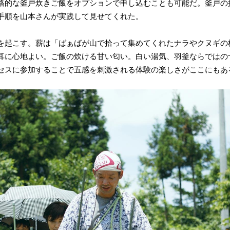
格的な釜戸炊きご飯をオプションで申し込むことも可能だ。釜戸の
手順を山本さんが実践して見せてくれた。
を起こす。薪は「ばぁばが山で拾って集めてくれたナラやクヌギの
耳に心地よい。ご飯の炊ける甘い匂い。白い湯気、羽釜ならではの
セスに参加することで五感を刺激される体験の楽しさがここにもあ