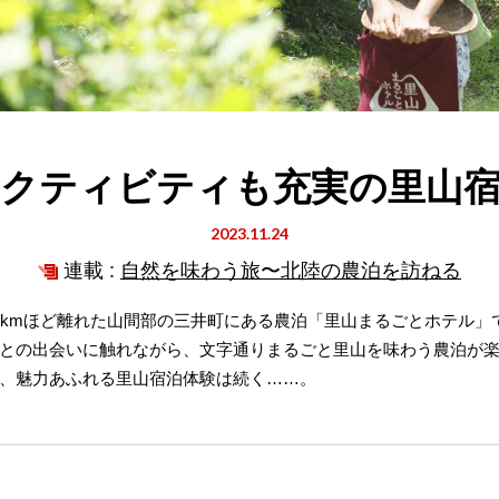
クティビティも充実の里山
2023.11.24
連載 :
自然を味わう旅〜北陸の農泊を訪ねる
5kmほど離れた山間部の三井町にある農泊「里山まるごとホテル」
との出会いに触れながら、文字通りまるごと里山を味わう農泊が
、魅力あふれる里山宿泊体験は続く……。