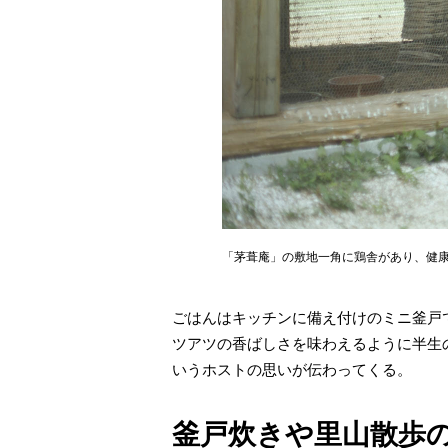
「茅葺庵」の敷地一角に鶏舎があり、健
ごはんはキッチンに備え付けのミニ釜戸
ツアツの香ばしさを味わえるように半生
いうホストの思いが伝わってくる。
釜戸炊きや里山散歩