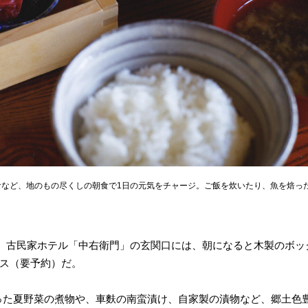
食など、地のもの尽くしの朝食で1日の元気をチャージ。ご飯を炊いたり、魚を焙っ
。古民家ホテル「中右衛門」の玄関口には、朝になると木製のボッ
ビス（要予約）だ。
使った夏野菜の煮物や、車麩の南蛮漬け、自家製の漬物など、郷土色