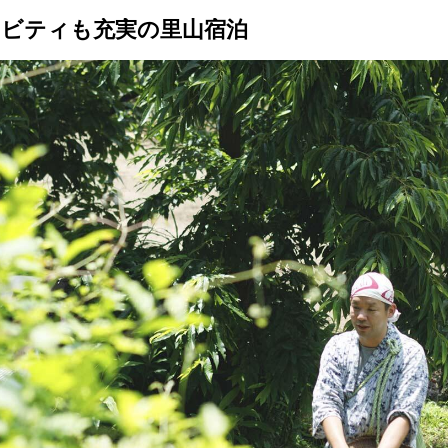
ビティも充実の里山宿泊
トップ
プロが教えるレシピ
厳選！店探し
食のストーリー