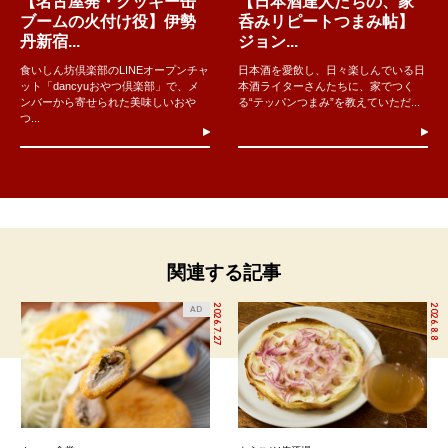
【名古屋発・クッキー缶
【日本酒達人たちの、家
ブームの火付け役】伊勢
呑みリピートつまみ帖】
丹新宿...
ジョン...
食いしん坊倶楽部のLINEオープンチャ
日本酒を愛飲し、日々楽しんでいる日
ット「dancyuおやつ倶楽部」で、メ
本酒ライターさんたちに、家でつく
ンバーから寄せられた美味しいおや
る“テッパンつまみ”を教えていただ...
つ...
関連する記事
2026.7.27
2026.8.8
AD