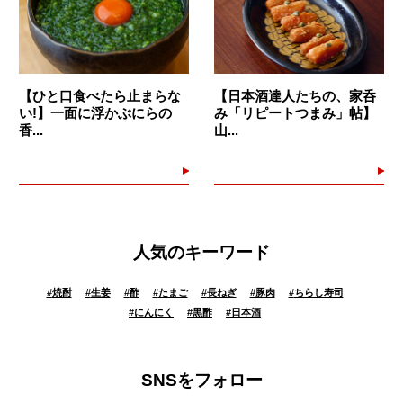
【ひと口食べたら止まらな
【日本酒達人たちの、家呑
い!】一面に浮かぶにらの
み「リピートつまみ」帖】
香...
山...
人気のキーワード
#
焼酎
#
生姜
#
酢
#
たまご
#
長ねぎ
#
豚肉
#
ちらし寿司
#
にんにく
#
黒酢
#
日本酒
SNSをフォロー