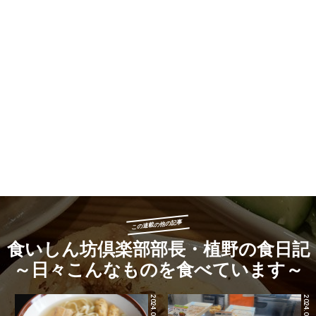
「日本一ふつうで美味しい植野食堂 by dancyu」公式サイト
文・写真：植野広生
この連載の他の記事
食いしん坊倶楽部部長・植野の食日記
～日々こんなものを食べています～
2024.09.03
2024.06.28