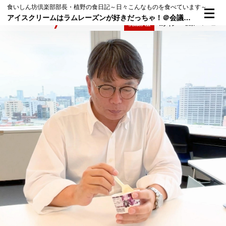
食いしん坊倶楽部部長・植野の食日記～日々こんなものを食べています～
アイスクリームはラムレーズンが好きだっちゃ！＠会議室で「ハーゲンダッツ」／BSフジ「日本一ふつうで美味しい植野食堂 by dancyu」から｜編集長・植野の食日記 2023年9月29日（金）
検索
メニュー
倶楽部入会
ログイン