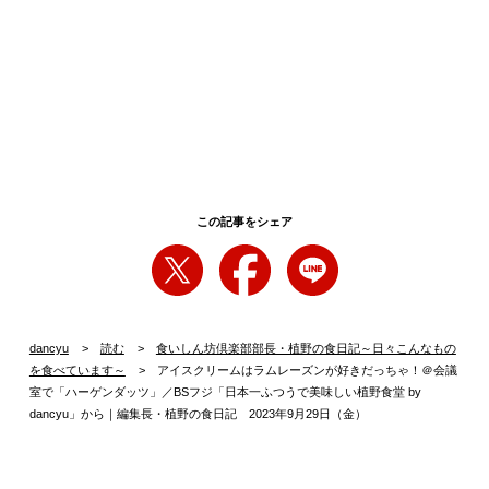
た体にアイスの甘さが染み渡るし、すぐに溶けないのでキリッ
と凛々しい美味しさを長く楽しめます（ちなみに、ソフトクリ
ームが最も美味しいのは春）。
なんてことを話しながら会議室でラムレーズンを食べていま
す……。
この記事をシェア
dancyu
読む
食いしん坊倶楽部部長・植野の食日記～日々こんなもの
を食べています～
アイスクリームはラムレーズンが好きだっちゃ！＠会議
室で「ハーゲンダッツ」／BSフジ「日本一ふつうで美味しい植野食堂 by
BSフジ「日本一ふつうで美味しい植野食堂 by dancyu」 毎週水曜・木曜・金曜
dancyu」から｜編集長・植野の食日記 2023年9月29日（金）
18時～18時30分放送