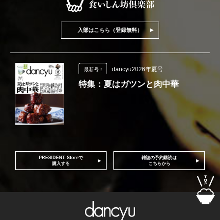
入部はこちら（登録無料）
dancyu2026年夏号
最新号！
特集：夏はガツンと肉中華
PRESIDENT Storeで
雑誌の予約購読は
購入する
こちらから