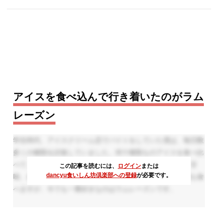
アイスを食べ込んで行き着いたのがラム
レーズン
学生時代、アイスクリーム店でバイトをしていた僕は、毎日数
多くの種類を試食していました。何十種類ものアイスを食べ比
べて、行き着いたのがラムレーズンです。食感、味わい、甘
この記事を読むには、
ログイン
または
dancyu食いしん坊倶楽部への登録
が必要です。
味、余韻などすべてのバランスがいい。たまには他の種類も食
べますが、今でも一番好きなのはラムレーズンです。
そして、アイスクリームが一番美味しい季節は冬です。乾燥し