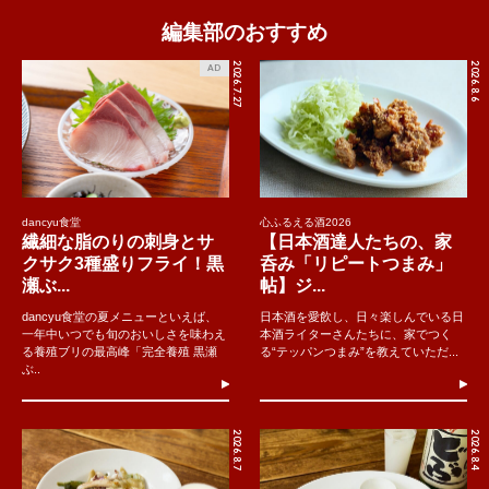
編集部のおすすめ
2026.7.27
2026.8.6
AD
dancyu食堂
心ふるえる酒2026
繊細な脂のりの刺身とサ
【日本酒達人たちの、家
クサク3種盛りフライ！黒
呑み「リピートつまみ」
瀬ぶ...
帖】ジ...
dancyu食堂の夏メニューといえば、
日本酒を愛飲し、日々楽しんでいる日
一年中いつでも旬のおいしさを味わえ
本酒ライターさんたちに、家でつく
る養殖ブリの最高峰「完全養殖 黒瀬
る“テッパンつまみ”を教えていただ...
ぶ..
2026.8.7
2026.8.4