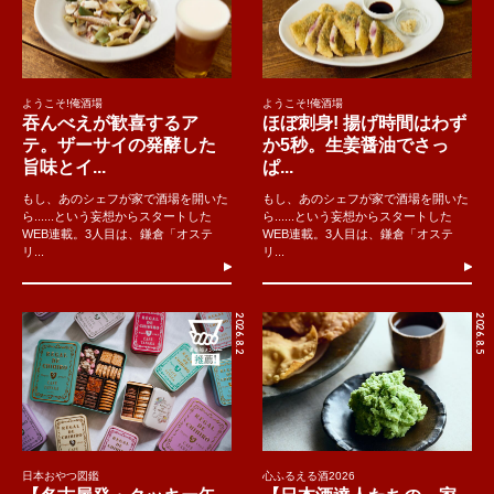
ようこそ!俺酒場
ようこそ!俺酒場
吞んべえが歓喜するア
ほぼ刺身! 揚げ時間はわず
テ。ザーサイの発酵した
か5秒。生姜醤油でさっ
旨味とイ...
ぱ...
もし、あのシェフが家で酒場を開いた
もし、あのシェフが家で酒場を開いた
ら......という妄想からスタートした
ら......という妄想からスタートした
WEB連載。3人目は、鎌倉「オステ
WEB連載。3人目は、鎌倉「オステ
リ...
リ...
2026.8.2
2026.8.5
日本おやつ図鑑
心ふるえる酒2026