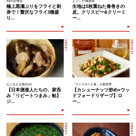
dancyu食堂
ようこそ!俺酒場
極上黒瀬ぶりをフライと刺
生地は5枚重ねた春巻きの
身で！贅沢なフライ3種盛
皮。クリスピー&クリーミ
り...
ー...
2026.8.7
2025.12.23
心ふるえる酒2026
「ウイスキーと食」の新世界
【日本酒達人たちの、家呑
【カシューナッツ炒め×ウッ
み「リピートつまみ」帖】
ドフォードリザーブ】ロ
ジ...
ー...
2026.8.3
2026.8.2