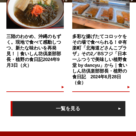
三陸のわかめ、沖縄のもず
多彩な揚げたてコロッケを
く。現地で食べて感動しつ
その場で食べられる！＠有
つ、新たな味わいを再発
楽町「北海道どさんこプラ
見！｜食いしん坊倶楽部部
ザ」その2／BSフジ「日本
長・植野の食日記2024年9
一ふつうで美味しい植野食
月3日（火）
堂 by dancyu」から｜食い
しん坊倶楽部部長・植野の
食日記 2024年6月28日
（金）
一覧を見る