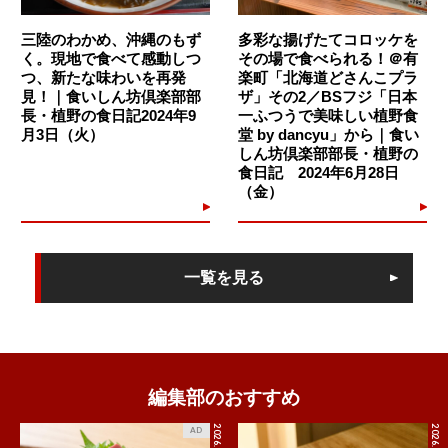
三陸のわかめ、沖縄のもず
多彩な揚げたてコロッケを
く。現地で食べて感動しつ
その場で食べられる！＠有
つ、新たな味わいを再発
楽町「北海道どさんこプラ
見！｜食いしん坊倶楽部部
ザ」その2／BSフジ「日本
長・植野の食日記2024年9
一ふつうで美味しい植野食
月3日（火）
堂 by dancyu」から｜食い
しん坊倶楽部部長・植野の
食日記 2024年6月28日
ん？太刀魚のポテサラ包み焼き!?なんですか、これは？とりあ
（金）
えずお願いします。
運ばれてきた皿には、その名の通り、ポテサラが太刀魚に包ま
れておりました。食べていると、太刀魚の香ばしさの中にもふ
一覧を見る
わりとした優しさを感じる味わいの後から、ポテサラの甘味を
伴う柔らかい旨味が広がります。ベクトルの異なる優しいもの
同士の組み合わせは、不思議なくらい相性がよく、軽やかな余
韻が残ります。太刀魚もポテサラも大好きでよく食べますが、
これらが一体となった料理は生まれて初めて食べました。
編集部のおすすめ
2026.7.27
2026.8.8
AD