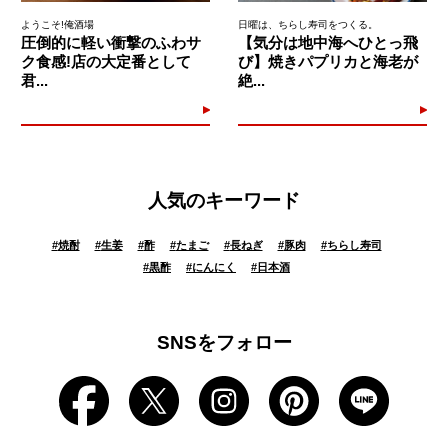
ようこそ!俺酒場
日曜は、ちらし寿司をつくる。
圧倒的に軽い衝撃のふわサ
【気分は地中海へひとっ飛
ク食感!店の大定番として
び】焼きパプリカと海老が
君...
絶...
人気のキーワード
#
焼酎
#
生姜
#
酢
#
たまご
#
長ねぎ
#
豚肉
#
ちらし寿司
#
黒酢
#
にんにく
#
日本酒
SNSをフォロー