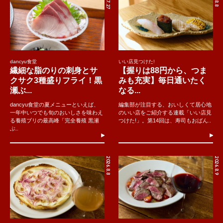
dancyu食堂
いい店見つけた!
繊細な脂のりの刺身とサ
【握りは88円から、つま
クサク3種盛りフライ！黒
みも充実】毎日通いたく
瀬ぶ...
なる...
dancyu食堂の夏メニューといえば、
編集部が注目する、おいしくて居心地
一年中いつでも旬のおいしさを味わえ
のいい店をご紹介する連載「いい店見
る養殖ブリの最高峰「完全養殖 黒瀬
つけた!」。第14回は、寿司もおばん..
ぶ..
2026.8.8
2026.8.9