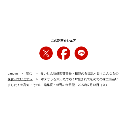
この記事をシェア
dancyu
読む
食いしん坊倶楽部部長・植野の食日記～日々こんなもの
を食べています～
ポテサラを太刀魚で巻く!?生まれて初めての味に出会い
ました！＠高知・その1｜編集長・植野の食日記 2023年7月18日（火）