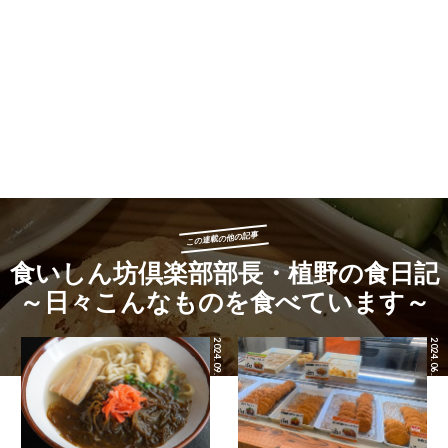
今回は知人に教えてもらった「英屋（ひでや）」という店に初
めて行ってみました。
開放的な雰囲気の明るい店で、料理もライトなものかと思いき
や、メニューを見ると魚介、野菜、肉などかなり魅力的なもの
が並んでいます。とりあえず、高知では一般的なチャンバラ貝
（ツンと飛び出た身の先を振り回す様子がチャンバラに見える
ところからこの名がつきました）と枝豆をつまみながらビール
を呑み、カツオの塩タタキ、ウツボのタタキでさらにあれこれ
酒を呑み進めます。鯨カツもお願いします！……あ、売り切れ
ですか、残念。あ、マンボウがありますね、ください！マンボ
この連載の他の記事
ウの心地よい歯応えと淡白な味わいに酢味噌が合いますね。
食いしん坊倶楽部部長・植野の食日記
～日々こんなものを食べています～
2024.09.03
2024.06.28