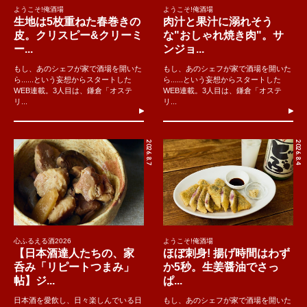
と大満足で店を後にして、ホテルに戻ろうかと思いましたが、
ようこそ!俺酒場
ようこそ!俺酒場
生地は5枚重ねた春巻きの
肉汁と果汁に溺れそう
なぜか足は自然にふらふらと名物屋台「安兵衛」の方向へ。い
皮。クリスピー&クリーミ
な"おしゃれ焼き肉"。サ
ろいろ美味しいものを食べて満腹になっても、最後は餃子で締
ー...
ンジョ...
めたくなるんですよね。カリッと香ばしく焼かれた餃子でビー
もし、あのシェフが家で酒場を開いた
もし、あのシェフが家で酒場を開いた
ルを飲み、締めにシンプルな醤油味のラーメンまでいってしま
ら......という妄想からスタートした
ら......という妄想からスタートした
いました。
WEB連載。3人目は、鎌倉「オステ
WEB連載。3人目は、鎌倉「オステ
リ...
リ...
こうして、今日も幸せな気分でたっぷり飲み食いする高知の夜
が更けていくのでした……（つづく）。
2026.8.7
2026.8.4
文・写真：植野広生
心ふるえる酒2026
ようこそ!俺酒場
【日本酒達人たちの、家
ほぼ刺身! 揚げ時間はわず
呑み「リピートつまみ」
か5秒。生姜醤油でさっ
帖】ジ...
ぱ...
日本酒を愛飲し、日々楽しんでいる日
もし、あのシェフが家で酒場を開いた