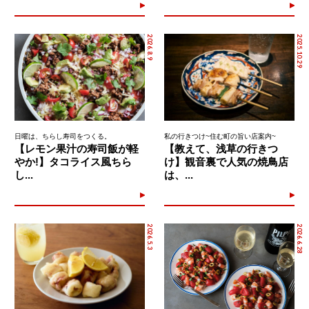
2026.8.9
2025.10.29
日曜は、ちらし寿司をつくる。
私の行きつけ~住む町の旨い店案内~
【レモン果汁の寿司飯が軽
【教えて、浅草の行きつ
やか!】タコライス風ちら
け】観音裏で人気の焼鳥店
し...
は、...
2026.5.3
2026.6.28