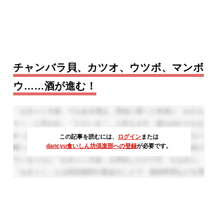
チャンバラ貝、カツオ、ウツボ、マンボ
ウ……酒が進む！
「おきゃく大使」でもある僕は、高知に着くと友達に「おかえ
り！」と言われ、「ただいま！」と応えます。縁もゆかりもな
かった高知ですが、40年近く前に初めて訪れてから幾度となく
この記事を読むには、
ログイン
または
dancyu食いしん坊倶楽部への登録
が必要です。
帰ってはみんなと酒を酌み交わします。そんなことを長年続け
ているうちに「おきゃく大使」を拝命したのです。ちなみに、
「おきゃく」とは高知独特の宴会のことで、皿鉢料理などを用
意し、お座敷遊びなどを行います。