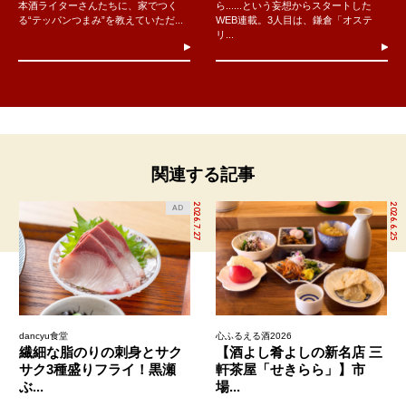
本酒ライターさんたちに、家でつく
ら......という妄想からスタートした
る“テッパンつまみ”を教えていただ...
WEB連載。3人目は、鎌倉「オステ
リ...
関連する記事
2026.7.27
2026.6.25
AD
dancyu食堂
心ふるえる酒2026
繊細な脂のりの刺身とサク
【酒よし肴よしの新名店 三
サク3種盛りフライ！黒瀬
軒茶屋「せきらら」】市
ぶ...
場...