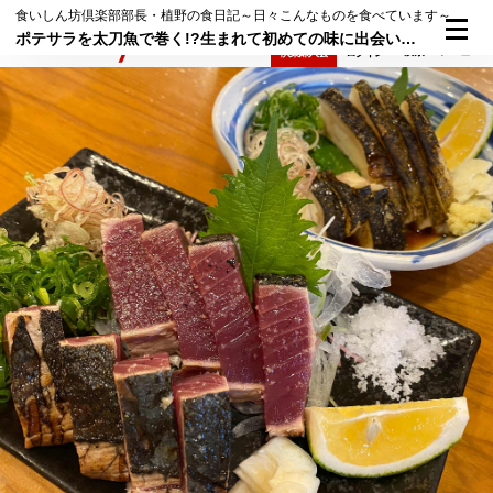
食いしん坊倶楽部部長・植野の食日記～日々こんなものを食べています～
ポテサラを太刀魚で巻く!?生まれて初めての味に出会いました！＠高知・その1｜編集長・植野の食日記 2023年7月18日（火）
検索
メニュー
倶楽部入会
ログイン