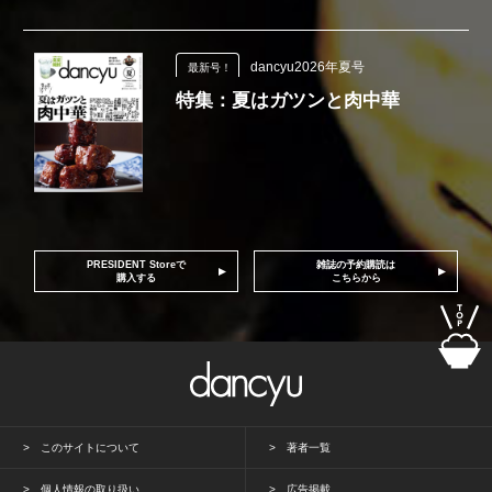
dancyu2026年夏号
最新号！
特集：夏はガツンと肉中華
PRESIDENT Storeで
雑誌の予約購読は
購入する
こちらから
このサイトについて
著者一覧
個人情報の取り扱い
広告掲載