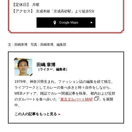
【定休日】
月曜
【アクセス】
京成本線「京成高砂駅」より徒歩5分
Google Maps
文：田嶋章博 写真：田嶋章博、編集部
田嶋 章博
（ライター、編集者）
1976年、神奈川県生まれ。ファッション誌の編集を経て独立。
ライフワークとしてカレーの食べ歩きと時々自作をしながら、
WEBメディア、雑誌でカレー関連記事を執筆。 都内および近郊
のダルバートを食べ歩いた「
東京ダルバートMAP
」を展開
中。
この人の記事をもっと見る