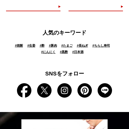
人気のキーワード
#
焼酎
#
生姜
#
酢
#
豚肉
#
たまご
#
長ねぎ
#
ちらし寿司
#
にんにく
#
黒酢
#
日本酒
SNSをフォロー