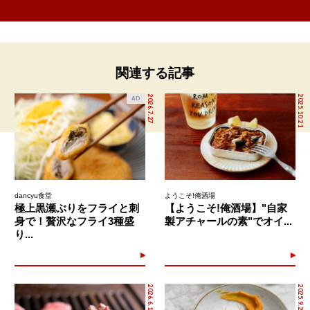
関連する記事
2026.7.27
2025.10.21
AD
dancyu食堂
ようこそ!俺酒場
極上黒瀬ぶりをフライと刺
【ようこそ!俺酒場】"自家
身で！贅沢なフライ3種盛
製アチャールの素"でオイ...
り...
2026.6.10
2025.9.25