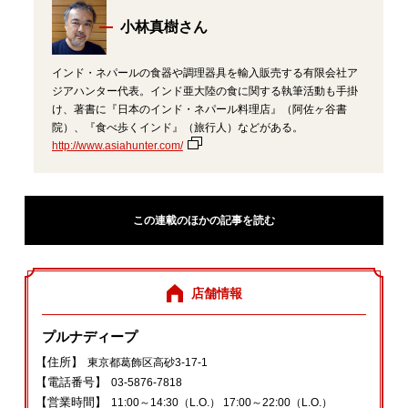
小林真樹さん
インド・ネパールの食器や調理器具を輸入販売する有限会社ア
ジアハンター代表。インド亜大陸の食に関する執筆活動も手掛
け、著書に『日本のインド・ネパール料理店』（阿佐ヶ谷書
院）、『食べ歩くインド』（旅行人）などがある。
http://www.asiahunter.com/
この連載のほかの記事を読む
店舗情報
プルナディープ
【住所】
東京都葛飾区高砂3‐17‐1
【電話番号】
03‐5876‐7818
【営業時間】
11:00～14:30（L.O.） 17:00～22:00（L.O.）