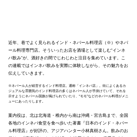
近年、巷でよく見られるインド・ネパール料理店（※）やネパ
ール料理専門店。そういったお店を酒場として楽しむ“インネ
パ飲み”が、酒好きの間でじわじわと注目を集めています。こ
の連載ではインネパ飲みを実際に体験しながら、その魅力をお
伝えしていきます。
※ネパール人が経営するインド料理店。通称「インネパ店」。街によくあるカ
ジュアルな雰囲気のインド料理店の多くはネパール人が手掛けていて、それを
示すようにネパール国旗が掲げられていたり、“モモ”などのネパール料理がメニ
ューにあったりします。
案内役は、北は北海道・稚内から南は沖縄・宮古島まで、全国
各地のインネパ食堂を食べ歩いた著書『日本のインド・ネパー
ル料理店』が好評の、アジアハンター小林真樹さん。飲みのお