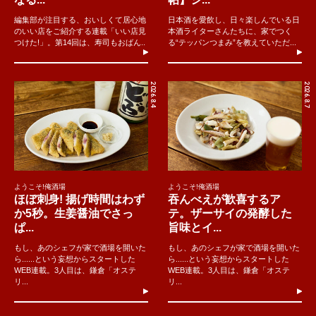
編集部が注目する、おいしくて居心地
日本酒を愛飲し、日々楽しんでいる日
のいい店をご紹介する連載「いい店見
本酒ライターさんたちに、家でつく
つけた!」。第14回は、寿司もおばん..
る“テッパンつまみ”を教えていただ...
2026.8.4
2026.8.7
ようこそ!俺酒場
ようこそ!俺酒場
ほぼ刺身! 揚げ時間はわず
吞んべえが歓喜するア
か5秒。生姜醤油でさっ
テ。ザーサイの発酵した
ぱ...
旨味とイ...
もし、あのシェフが家で酒場を開いた
もし、あのシェフが家で酒場を開いた
ら......という妄想からスタートした
ら......という妄想からスタートした
WEB連載。3人目は、鎌倉「オステ
WEB連載。3人目は、鎌倉「オステ
リ...
リ...