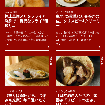
dancyu食堂
ようこそ!俺酒場
極上黒瀬ぶりをフライと
生地は5枚重ねた春巻きの
刺身で！贅沢なフライ3種
皮。クリスピー&クリーミ
盛り...
ー...
dancyu食堂の夏メニューといえば、
もし、あのシェフが家で酒場を開いた
一年中いつでも旬のおいしさを味わえ
ら......という妄想からスタートした
る養殖ブリの最高峰「完全養殖 黒瀬
WEB連載。3人目は、鎌倉「オステ
ぶ..
リ...
2026.8.8
2026.8.7
いい店見つけた!
心ふるえる酒2026
【握りは88円から、つま
【日本酒達人たちの、家
みも充実】毎日通いたく
呑み「リピートつまみ」
なる...
帖】ジ...