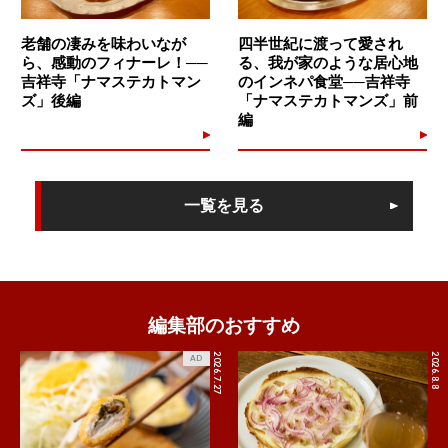
老舗の凄みを味わいなが
四半世紀に渡って愛され
ら、感動のフィナーレ！──
る、我が家のような居心地
吉祥寺「ナマステカトマン
のインネパ食堂──吉祥寺
ズ」後編
「ナマステカトマンズ」前
編
一覧を見る
編集部のおすすめ
2026.7.27
2026.8.8
AD