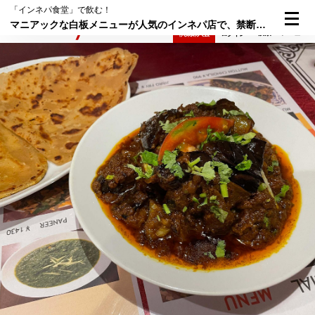
「インネパ食堂」で飲む！
マニアックな白板メニューが人気のインネパ店で、禁断のパキスタン料理飲み！──京成高砂「プルナディープ」前編
検索
メニュー
倶楽部入会
ログイン