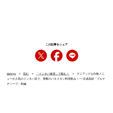
この記事をシェア
dancyu
読む
「インネパ食堂」で飲む！
マニアックな白板メニ
ューが人気のインネパ店で、禁断のパキスタン料理飲み！──京成高砂「プルナ
ディープ」前編