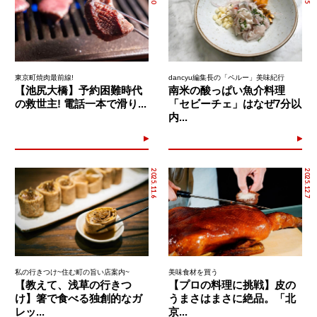
東京町焼肉最前線!
dancyu編集長の「ペルー」美味紀行
【池尻大橋】予約困難時代
南米の酸っぱい魚介料理
の救世主! 電話一本で滑り...
「セビーチェ」はなぜ7分以
内...
2025.11.6
2025.12.7
私の行きつけ~住む町の旨い店案内~
美味食材を買う
【教えて、浅草の行きつ
【プロの料理に挑戦】皮の
け】箸で食べる独創的なガ
うまさはまさに絶品。「北
レッ...
京...