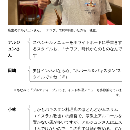
店主のアルジュンさん。「ナワブ」で約8年働いたのち、独立。
アルジ
スペシャルメニューをホワイトボードに手書きす
ュンさ
るスタイルも、「ナワブ」時代からのものなんで
ん
す
田嶋
要はインネパならぬ、“ネパール＆パキスタン”ス
タイルですね（※）
※ちなみに「プルナディープ」には、インド料理メニューも多数揃えていま
す。
小林
しかもパキスタン料理店のほとんどがムスリム
（イスラム教徒）の経営で、宗教上アルコールを
置かない店が多いですが、アルジュンさんはムス
リムではないので、この店では酒が飲める。すな