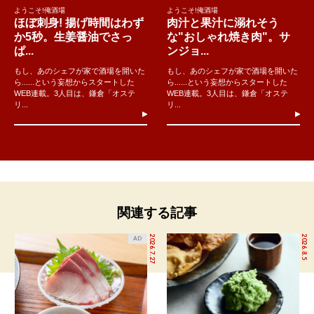
ようこそ!俺酒場
ようこそ!俺酒場
ほぼ刺身! 揚げ時間はわず
肉汁と果汁に溺れそう
か5秒。生姜醤油でさっ
な"おしゃれ焼き肉"。サ
ぱ...
ンジョ...
もし、あのシェフが家で酒場を開いた
もし、あのシェフが家で酒場を開いた
ら......という妄想からスタートした
ら......という妄想からスタートした
WEB連載。3人目は、鎌倉「オステ
WEB連載。3人目は、鎌倉「オステ
リ...
リ...
関連する記事
2026.7.27
2026.8.5
AD