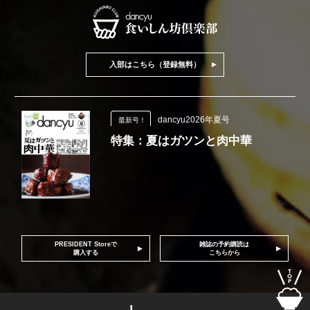
入部はこちら（登録無料）
dancyu2026年夏号
最新号！
特集：夏はガツンと肉中華
PRESIDENT Storeで
雑誌の予約購読は
購入する
こちらから