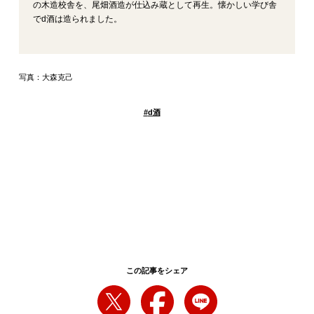
の木造校舎を、尾畑酒造が仕込み蔵として再生。懐かしい学び舎
でd酒は造られました。
写真：大森克己
#
d酒
この記事をシェア