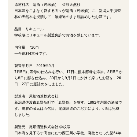
原材料名 清酒（純米酒） 佐渡天然杉
日本酒をこよなく愛する面々が清酒（純米酒）に、新潟大学演習
林の天然木を浸漬して、無濾過のまま瓶詰めしたお酒です。
品目 リキュール
学校蔵はリキュール製造免許でお酒を醸しています。
内容量 720ml
一合徳利4本分です。
製造年月日 2019年9月
7月5日に酒母の仕込みを行い、17日に熊本酵母を添加。8月5日か
ら8日に醪を仕込み、30日から9月1日にかけて搾ったお酒を、26
日、27日に瓶詰めをしました。
製造者 尾畑酒造株式会社
新潟県佐渡市真野新町で「真野鶴」を醸す、1892年創業の酒蔵で
す。現在の蔵元は五代目。尾畑酒造のご尽力により、d酒は完成
しました。
製造元 尾畑酒造株式会社 学校蔵
日本海を見下ろす高台にたつ西三川小学校。廃校となった築64年