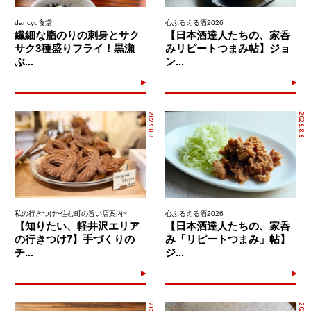
dancyu食堂
心ふるえる酒2026
繊細な脂のりの刺身とサク
【日本酒達人たちの、家呑
サク3種盛りフライ！黒瀬
みリピートつまみ帖】ジョ
ぶ...
ン...
2026.8.8
2026.8.6
私の行きつけ~住む町の旨い店案内~
心ふるえる酒2026
【知りたい、軽井沢エリア
【日本酒達人たちの、家呑
の行きつけ7】手づくりの
み「リピートつまみ」帖】
チ...
ジ...