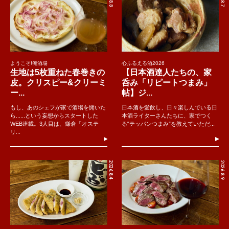
ようこそ!俺酒場
心ふるえる酒2026
生地は5枚重ねた春巻きの
【日本酒達人たちの、家
皮。クリスピー&クリーミ
呑み「リピートつまみ」
ー...
帖】ジ...
もし、あのシェフが家で酒場を開いた
日本酒を愛飲し、日々楽しんでいる日
ら......という妄想からスタートした
本酒ライターさんたちに、家でつく
WEB連載。3人目は、鎌倉「オステ
る“テッパンつまみ”を教えていただ...
リ...
2026.8.4
2026.8.9