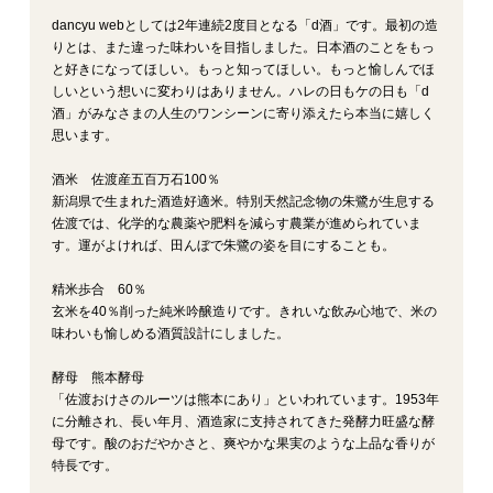
dancyu webとしては2年連続2度目となる「d酒」です。最初の造
りとは、また違った味わいを目指しました。日本酒のことをもっ
と好きになってほしい。もっと知ってほしい。もっと愉しんでほ
しいという想いに変わりはありません。ハレの日もケの日も「d
酒」がみなさまの人生のワンシーンに寄り添えたら本当に嬉しく
思います。
酒米 佐渡産五百万石100％
新潟県で生まれた酒造好適米。特別天然記念物の朱鷺が生息する
佐渡では、化学的な農薬や肥料を減らす農業が進められていま
す。運がよければ、田んぼで朱鷺の姿を目にすることも。
精米歩合 60％
玄米を40％削った純米吟醸造りです。きれいな飲み心地で、米の
味わいも愉しめる酒質設計にしました。
酵母 熊本酵母
「佐渡おけさのルーツは熊本にあり」といわれています。1953年
に分離され、長い年月、酒造家に支持されてきた発酵力旺盛な酵
母です。酸のおだやかさと、爽やかな果実のような上品な香りが
特長です。