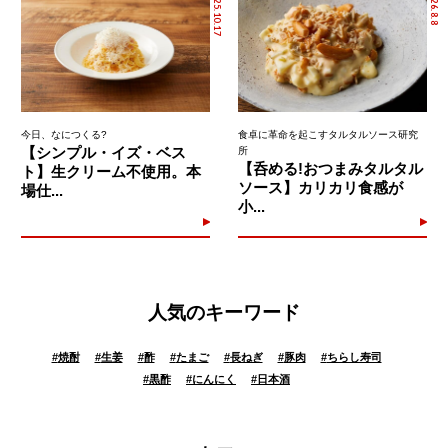
2025.10.17
2026.8.8
今日、なにつくる?
食卓に革命を起こすタルタルソース研究
【シンプル・イズ・ベス
所
【呑める!おつまみタルタル
ト】生クリーム不使用。本
ソース】カリカリ食感が
場仕...
小...
人気のキーワード
#
焼酎
#
生姜
#
酢
#
たまご
#
長ねぎ
#
豚肉
#
ちらし寿司
#
黒酢
#
にんにく
#
日本酒