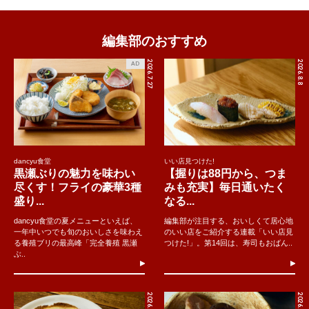
編集部のおすすめ
2026.7.27
2026.8.8
AD
dancyu食堂
いい店見つけた!
黒瀬ぶりの魅力を味わい
【握りは88円から、つま
尽くす！フライの豪華3種
みも充実】毎日通いたく
盛り...
なる...
dancyu食堂の夏メニューといえば、
編集部が注目する、おいしくて居心地
一年中いつでも旬のおいしさを味わえ
のいい店をご紹介する連載「いい店見
る養殖ブリの最高峰「完全養殖 黒瀬
つけた!」。第14回は、寿司もおばん..
ぶ..
2026.8.8
2026.8.7