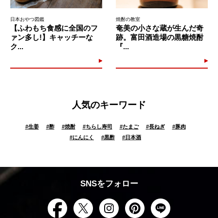
日本おやつ図鑑
焼酎の教室
【ふわもち食感に全国のフ
奄美の小さな蔵が生んだ奇
ァン多し!】キャッチーな
跡。富田酒造場の黒糖焼酎
ク...
『...
人気のキーワード
#
生姜
#
酢
#
焼酎
#
ちらし寿司
#
たまご
#
長ねぎ
#
豚肉
#
にんにく
#
黒酢
#
日本酒
SNSをフォロー