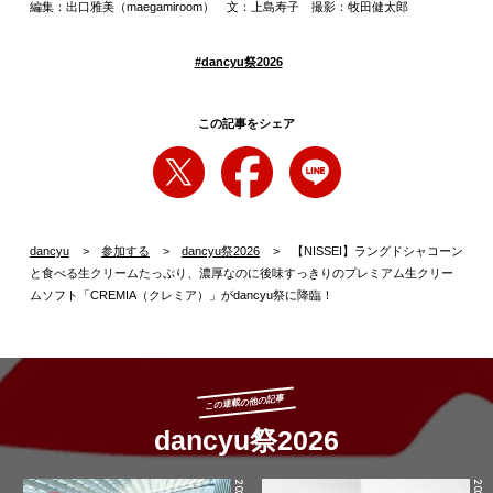
編集：出口雅美（maegamiroom） 文：上島寿子 撮影：牧田健太郎
#
dancyu祭2026
この記事をシェア
dancyu
参加する
dancyu祭2026
【NISSEI】ラングドシャコーン
と食べる生クリームたっぷり、濃厚なのに後味すっきりのプレミアム生クリー
ムソフト「CREMIA（クレミア）」がdancyu祭に降臨！
この連載の他の記事
dancyu祭2026