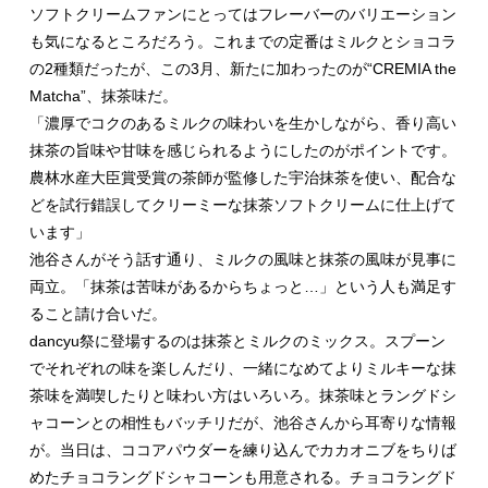
ソフトクリームファンにとってはフレーバーのバリエーション
も気になるところだろう。これまでの定番はミルクとショコラ
の2種類だったが、この3月、新たに加わったのが“CREMIA the
Matcha”、抹茶味だ。
「濃厚でコクのあるミルクの味わいを生かしながら、香り高い
抹茶の旨味や甘味を感じられるようにしたのがポイントです。
農林水産大臣賞受賞の茶師が監修した宇治抹茶を使い、配合な
どを試行錯誤してクリーミーな抹茶ソフトクリームに仕上げて
います」
池谷さんがそう話す通り、ミルクの風味と抹茶の風味が見事に
両立。「抹茶は苦味があるからちょっと…」という人も満足す
ること請け合いだ。
dancyu祭に登場するのは抹茶とミルクのミックス。スプーン
でそれぞれの味を楽しんだり、一緒になめてよりミルキーな抹
茶味を満喫したりと味わい方はいろいろ。抹茶味とラングドシ
ャコーンとの相性もバッチリだが、池谷さんから耳寄りな情報
が。当日は、ココアパウダーを練り込んでカカオニブをちりば
めたチョコラングドシャコーンも用意される。チョコラングド