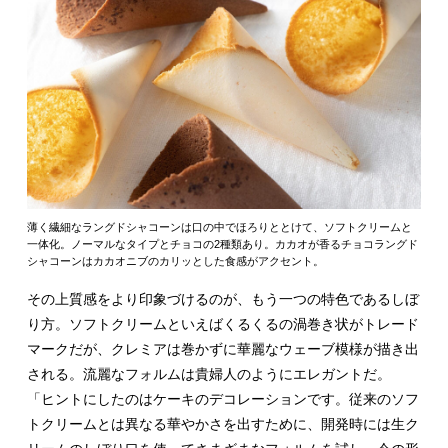
薄く繊細なラングドシャコーンは口の中でほろりととけて、ソフトクリームと
一体化。ノーマルなタイプとチョコの2種類あり。カカオが香るチョコラングド
シャコーンはカカオニブのカリッとした食感がアクセント。
その上質感をより印象づけるのが、もう一つの特色であるしぼ
り方。ソフトクリームといえばくるくるの渦巻き状がトレード
マークだが、クレミアは巻かずに華麗なウェーブ模様が描き出
される。流麗なフォルムは貴婦人のようにエレガントだ。
「ヒントにしたのはケーキのデコレーションです。従来のソフ
トクリームとは異なる華やかさを出すために、開発時には生ク