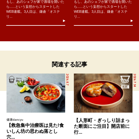
もし、あのシェフが家で酒場を開いた
もし、あのシェフが家で酒場を開いた
ら......という妄想からスタートした
ら......という妄想からスタートした
WEB連載。3人目は、鎌倉「オステ
WEB連載。3人目は、鎌倉「オステ
リ...
リ...
関連する記事
2026.8.7
2026.7.14
【人形町・ぎっしり詰まっ
健康dancyu
【救急集中治療医は見た!食
た断面にご注目】開店前に
いしん坊の思わぬ落とし
行...
穴...