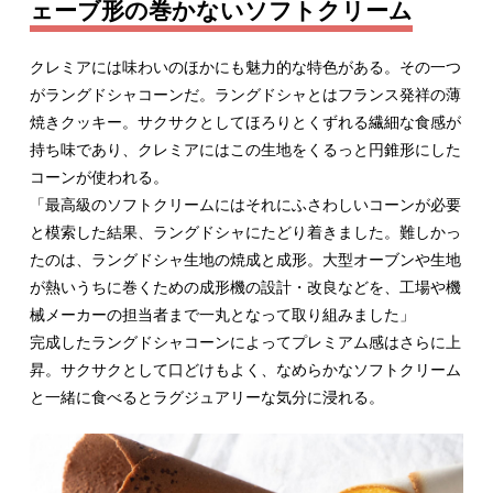
ェーブ形の巻かないソフトクリーム
クレミアには味わいのほかにも魅力的な特色がある。その一つ
がラングドシャコーンだ。ラングドシャとはフランス発祥の薄
焼きクッキー。サクサクとしてほろりとくずれる繊細な食感が
持ち味であり、クレミアにはこの生地をくるっと円錐形にした
コーンが使われる。
「最高級のソフトクリームにはそれにふさわしいコーンが必要
と模索した結果、ラングドシャにたどり着きました。難しかっ
たのは、ラングドシャ生地の焼成と成形。大型オーブンや生地
が熱いうちに巻くための成形機の設計・改良などを、工場や機
械メーカーの担当者まで一丸となって取り組みました」
完成したラングドシャコーンによってプレミアム感はさらに上
昇。サクサクとして口どけもよく、なめらかなソフトクリーム
と一緒に食べるとラグジュアリーな気分に浸れる。