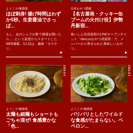
ようこそ!俺酒場
日本おやつ図鑑
ほぼ刺身! 揚げ時間はわず
【名古屋発・クッキー缶
か5秒。生姜醤油でさっ
ブームの火付け役】伊勢
ぱ...
丹新宿...
もし、あのシェフが家で酒場を開いた
食いしん坊倶楽部のLINEオープンチャ
ら......という妄想からスタートした
ット「dancyuおやつ倶楽部」で、メ
WEB連載。3人目は、鎌倉「オステ
ンバーから寄せられた美味しいおや
リ...
つ...
2026.8.6
2026.8.1
ようこそ!俺酒場
ようこそ!俺酒場
太麺も細麺もショートも
バリバリとしたワイルド
ごちゃ混ぜ! 食感豊かな
な食感がたまらない。ペ
「色...
ペロン...