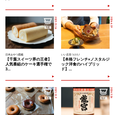
2025.11.16
2026.6.19
日本おやつ図鑑
いい店見つけた!
【千葉スイーツ界の王者】
【本格フレンチ×ノスタルジ
人気番組のケーキ選手権で
ック洋食のハイブリッ
3...
ド】...
2025.11.9
2026.3.26