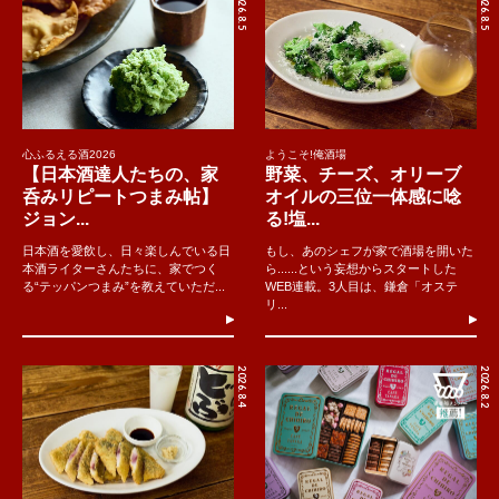
2026.8.5
2026.8.5
心ふるえる酒2026
ようこそ!俺酒場
【日本酒達人たちの、家
野菜、チーズ、オリーブ
呑みリピートつまみ帖】
オイルの三位一体感に唸
ジョン...
る!塩...
日本酒を愛飲し、日々楽しんでいる日
もし、あのシェフが家で酒場を開いた
本酒ライターさんたちに、家でつく
ら......という妄想からスタートした
る“テッパンつまみ”を教えていただ...
WEB連載。3人目は、鎌倉「オステ
リ...
2026.8.4
2026.8.2