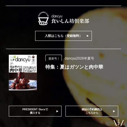
入部はこちら（登録無料）
dancyu2026年夏号
最新号！
特集：夏はガツンと肉中華
PRESIDENT Storeで
雑誌の予約購読は
購入する
こちらから