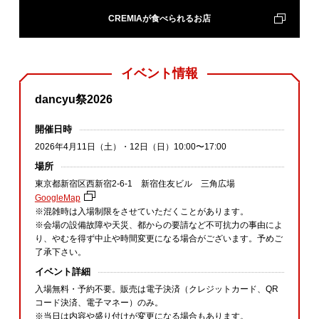
CREMIAが食べられるお店
イベント情報
dancyu祭2026
開催日時
2026年4月11日（土）・12日（日）10:00〜17:00
場所
東京都新宿区西新宿2‐6‐1 新宿住友ビル 三角広場
GoogleMap
※混雑時は入場制限をさせていただくことがあります。
※会場の設備故障や天災、都からの要請など不可抗力の事由によ
り、やむを得ず中止や時間変更になる場合がございます。予めご
了承下さい。
イベント詳細
入場無料・予約不要。販売は電子決済（クレジットカード、QR
コード決済、電子マネー）のみ。
※当日は内容や盛り付けが変更になる場合もあります。