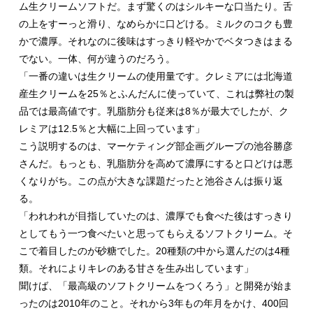
ム生クリームソフトだ。まず驚くのはシルキーな口当たり。舌
の上をすーっと滑り、なめらかに口どける。ミルクのコクも豊
かで濃厚。それなのに後味はすっきり軽やかでベタつきはまる
でない。一体、何が違うのだろう。
「一番の違いは生クリームの使用量です。クレミアには北海道
産生クリームを25％とふんだんに使っていて、これは弊社の製
品では最高値です。乳脂肪分も従来は8％が最大でしたが、ク
レミアは12.5％と大幅に上回っています」
こう説明するのは、マーケティング部企画グループの池谷勝彦
さんだ。もっとも、乳脂肪分を高めて濃厚にすると口どけは悪
くなりがち。この点が大きな課題だったと池谷さんは振り返
る。
「われわれが目指していたのは、濃厚でも食べた後はすっきり
としてもう一つ食べたいと思ってもらえるソフトクリーム。そ
こで着目したのが砂糖でした。20種類の中から選んだのは4種
類。それによりキレのある甘さを生み出しています」
聞けば、「最高級のソフトクリームをつくろう」と開発が始ま
ったのは2010年のこと。それから3年もの年月をかけ、400回