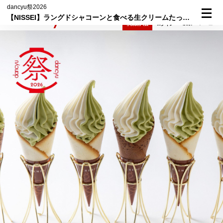
dancyu祭2026
【NISSEI】ラングドシャコーンと食べる生クリームたっぷり、濃厚なのに後味すっきりのプレミアム生クリームソフト「CREMIA（クレミア）」がdancyu祭に降臨！
検索
メニュー
倶楽部入会
ログイン