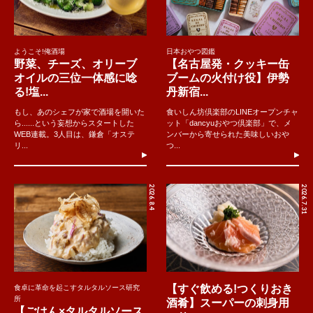
ようこそ!俺酒場
日本おやつ図鑑
野菜、チーズ、オリーブ
【名古屋発・クッキー缶
オイルの三位一体感に唸
ブームの火付け役】伊勢
る!塩...
丹新宿...
もし、あのシェフが家で酒場を開いた
食いしん坊倶楽部のLINEオープンチャ
ら......という妄想からスタートした
ット「dancyuおやつ倶楽部」で、メ
WEB連載。3人目は、鎌倉「オステ
ンバーから寄せられた美味しいおや
リ...
つ...
2026.8.4
2026.7.31
【すぐ飲める!つくりおき
食卓に革命を起こすタルタルソース研究
所
酒肴】スーパーの刺身用
【ごはん×タルタルソース