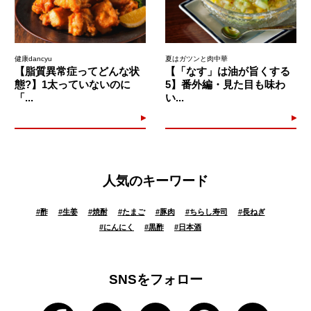
健康dancyu
夏はガツンと肉中華
【脂質異常症ってどんな状
【「なす」は油が旨くする
態?】1太っていないのに
5】番外編・見た目も味わ
「...
い...
人気のキーワード
#
酢
#
生姜
#
焼酎
#
たまご
#
豚肉
#
ちらし寿司
#
長ねぎ
#
にんにく
#
黒酢
#
日本酒
SNSをフォロー