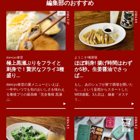
編集部のおすすめ
2026.7.27
2026.8.4
AD
dancyu食堂
ようこそ!俺酒場
極上黒瀬ぶりをフライと
ほぼ刺身! 揚げ時間はわず
刺身で！贅沢なフライ3種
か5秒。生姜醤油でさっ
盛り...
ぱ...
dancyu食堂の夏メニューといえば、
もし、あのシェフが家で酒場を開いた
一年中いつでも旬のおいしさを味わえ
ら......という妄想からスタートした
る養殖ブリの最高峰「完全養殖 黒瀬
WEB連載。3人目は、鎌倉「オステ
ぶ..
リ...
2026.8.5
2026.8.2