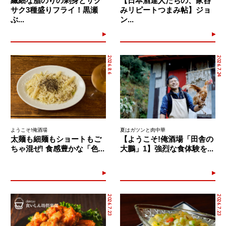
繊細な脂のりの刺身とサク
【日本酒達人たちの、家呑
サク3種盛りフライ！黒瀬
みリピートつまみ帖】ジョ
ぶ...
ン...
2026.8.6
2026.7.24
ようこそ!俺酒場
夏はガツンと肉中華
太麺も細麺もショートもご
【ようこそ!俺酒場「田舎の
ちゃ混ぜ! 食感豊かな「色...
大鵬」1】強烈な食体験を...
2026.7.23
2026.7.23