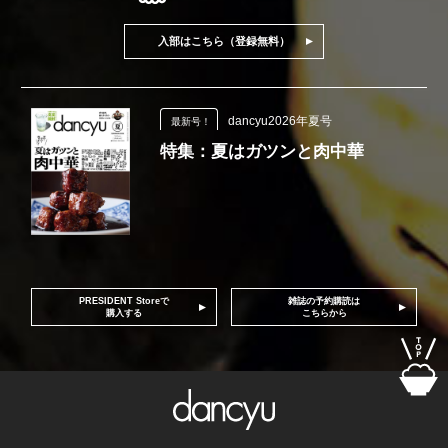
入部はこちら（登録無料）
dancyu2026年夏号
最新号！
特集：夏はガツンと肉中華
PRESIDENT Storeで
雑誌の予約購読は
購入する
こちらから