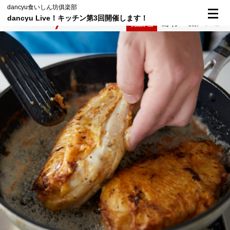
dancyu食いしん坊俱楽部
dancyu Live！キッチン第3回開催します！
検索
メニュー
倶楽部入会
ログイン