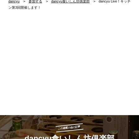
dancyu
参加する
dancyu食いしん坊俱楽部
dancyu Live！キッチ
ン第3回開催します！
この連載の他の記事
dancyu食いしん坊俱楽部