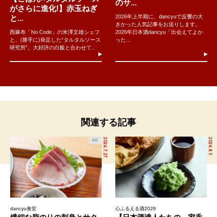
のサ...
がさらに進化!】赤玉ねぎ
2026年上半期に、dancyuで反響の大
と...
きかった人気記事をお送りします。
西麻布「No Code」の米澤文雄シェフ
2026年日本酒dancyu「出会えてよか
と、(勝手に)発足した“タルタルソース
った...
研究所”。大好評の白飯と合わせて..
関連する記事
2026.7.27
2026.8.5
AD
dancyu食堂
心ふるえる酒2026