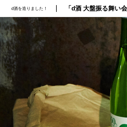
「d酒 大盤振る舞い
d酒を造りました！