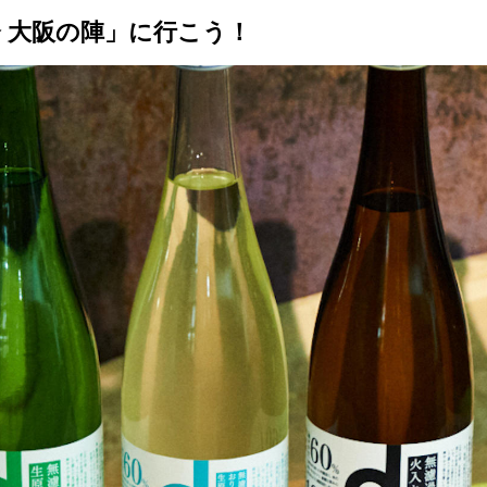
会 大阪の陣」に行こう！
トップ
プロが教えるレシピ
厳選！店探し
食のストーリー