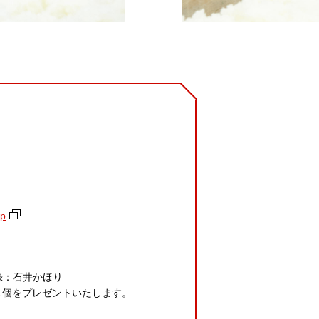
p
録：石井かほり
口1個をプレゼントいたします。