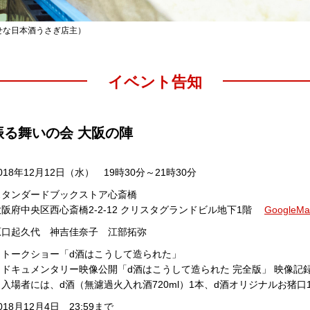
せな日本酒うさぎ店主）
イベント告知
振る舞いの会 大阪の陣
018年12月12日（水） 19時30分～21時30分
スタンダードブックストア心斎橋
大阪府中央区西心斎橋2-2-12 クリスタグランドビル地下1階
GoogleMa
原口起久代 神吉佳奈子 江部拓弥
・トークショー「d酒はこうして造られた」
・ドキュメンタリー映像公開「d酒はこうして造られた 完全版」 映像記
・入場者には、d酒（無濾過火入れ酒720ml）1本、d酒オリジナルお猪
018月12月4日 23:59まで