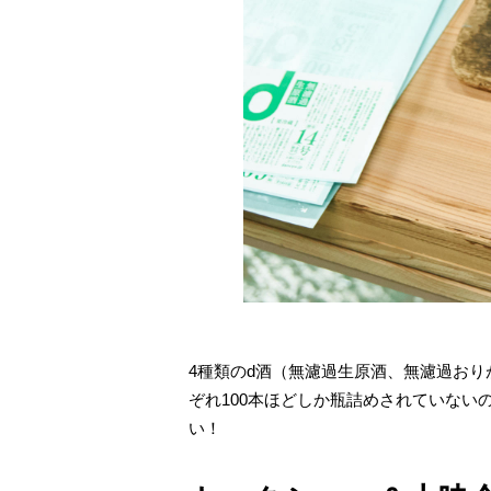
4種類のd酒（無濾過生原酒、無濾過お
ぞれ100本ほどしか瓶詰めされていな
い！