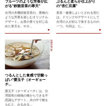
フルーツのような芳香が広
ぷるんと柔らか仕上がり
がる"鉄観音茶の寒天"
の"杏仁豆腐"
台湾の木柵鉄観音茶の、果物の
美容・健康によいとされる杏仁
ような芳香を楽しむオリジナル
は、ドリンクやデザートにして
デザート。お茶の香りを封じ込
台湾の人が好んで食するものの
めた寒天を、やさ...
一つ。今回は、た...
2020.07.26
つるんとした食感で甘酸っ
ぱい"愛玉子（オーギョー
チ...
愛玉子（オーギョーチ）は、台
湾固有の植物の種からできる不
思議なデザート。水の中で種を
もむと、みるみる...