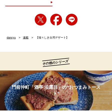
dancyu
連載
【瑞々しき台湾デザート】
その他のシリーズ
門前仲町「酒亭 沿露目」の“おつまみトース
ト”