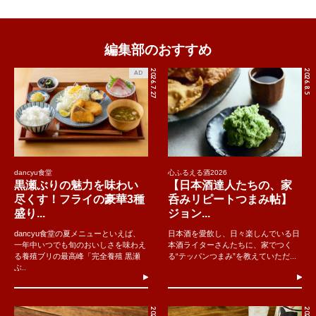
編集部のおすすめ
2026.7.27
2026.8.5
AD
dancyu食堂
心ふるえる酒2026
黒瀬ぶりの魅力を味わい
【日本酒達人たちの、家
尽くす！フライの豪華3種
呑みリピートつまみ帖】
盛り...
ジョン...
dancyu食堂の夏メニューといえば、
日本酒を愛飲し、日々楽しんでいる日
一年中いつでも旬のおいしさを味わえ
本酒ライターさんたちに、家でつく
る養殖ブリの最高峰「完全養殖 黒瀬
る“テッパンつまみ”を教えていただ...
ぶ..