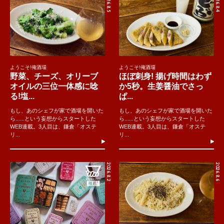
2026.8.5
2026.8.4
ようこそ!俺酒場
ようこそ!俺酒場
野菜、チーズ、オリーブ
ほぼ刺身! 揚げ時間はわず
オイルの三位一体感に唸
か5秒。生姜醤油でさっ
る!塩...
ぱ...
もし、あのシェフが家で酒場を開いた
もし、あのシェフが家で酒場を開いた
ら......という妄想からスタートした
ら......という妄想からスタートした
WEB連載。3人目は、鎌倉「オステ
WEB連載。3人目は、鎌倉「オステ
リ...
リ...
2026.8.2
2026.8.6