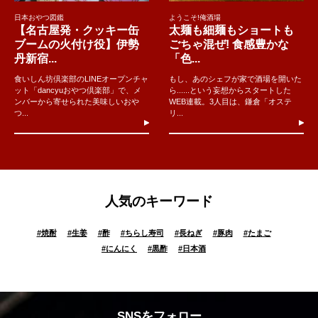
日本おやつ図鑑
ようこそ!俺酒場
【名古屋発・クッキー缶
太麺も細麺もショートも
ブームの火付け役】伊勢
ごちゃ混ぜ! 食感豊かな
丹新宿...
「色...
食いしん坊倶楽部のLINEオープンチャ
もし、あのシェフが家で酒場を開いた
ット「dancyuおやつ倶楽部」で、メ
ら......という妄想からスタートした
ンバーから寄せられた美味しいおや
WEB連載。3人目は、鎌倉「オステ
つ...
リ...
人気のキーワード
#
焼酎
#
生姜
#
酢
#
ちらし寿司
#
長ねぎ
#
豚肉
#
たまご
#
にんにく
#
黒酢
#
日本酒
SNSをフォロー