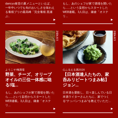
dancyu食堂の夏メニューといえば、
もし、あのシェフが家で酒場を開いた
一年中いつでも旬のおいしさを味わえ
ら......という妄想からスタートした
る養殖ブリの最高峰「完全養殖 黒瀬
WEB連載。3人目は、鎌倉「オステ
ぶ..
リ...
2026.8.5
2026.8.5
ようこそ!俺酒場
心ふるえる酒2026
野菜、チーズ、オリーブ
【日本酒達人たちの、家
オイルの三位一体感に唸
呑みリピートつまみ帖】
る!塩...
ジョン...
もし、あのシェフが家で酒場を開いた
日本酒を愛飲し、日々楽しんでいる日
ら......という妄想からスタートした
本酒ライターさんたちに、家でつく
WEB連載。3人目は、鎌倉「オステ
る“テッパンつまみ”を教えていただ...
リ...