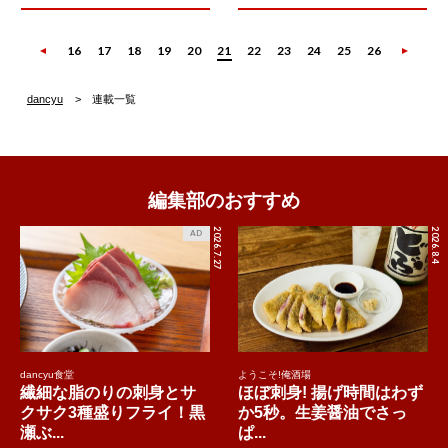
16
17
18
19
20
21
22
23
24
25
26
dancyu
連載一覧
編集部のおすすめ
2026.7.27
2026.8.4
AD
dancyu食堂
ようこそ!俺酒場
繊細な脂のりの刺身とサ
ほぼ刺身! 揚げ時間はわず
クサク3種盛りフライ！黒
か5秒。生姜醤油でさっ
瀬ぶ...
ぱ...