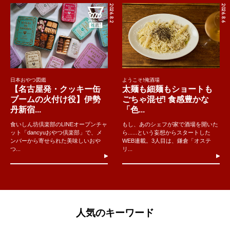
2026.8.2
2026.8.6
日本おやつ図鑑
ようこそ!俺酒場
【名古屋発・クッキー缶
太麺も細麺もショートも
ブームの火付け役】伊勢
ごちゃ混ぜ! 食感豊かな
丹新宿...
「色...
食いしん坊倶楽部のLINEオープンチャ
もし、あのシェフが家で酒場を開いた
ット「dancyuおやつ倶楽部」で、メ
ら......という妄想からスタートした
ンバーから寄せられた美味しいおや
WEB連載。3人目は、鎌倉「オステ
つ...
リ...
人気のキーワード