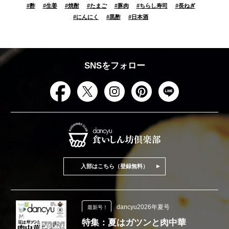
#
酢
#
生姜
#
焼酎
#
たまご
#
豚肉
#
ちらし寿司
#
長ねぎ
#
にんにく
#
黒酢
#
日本酒
SNSをフォロー
入部はこちら（登録無料）
dancyu2026年夏号
最新号！
特集：夏はガツンと肉中華