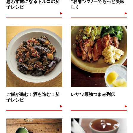
思わず虜になるトルコの茄
“お酢”パワーでもっと美味
子レシピ
しく
ご飯が進む！酒も進む！茄
レサワ最強つまみ列伝
子レシピ