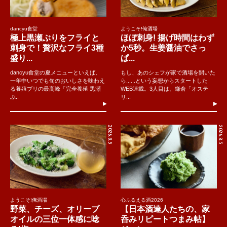
dancyu食堂
ようこそ!俺酒場
極上黒瀬ぶりをフライと
ほぼ刺身! 揚げ時間はわず
刺身で！贅沢なフライ3種
か5秒。生姜醤油でさっ
盛り...
ぱ...
dancyu食堂の夏メニューといえば、
もし、あのシェフが家で酒場を開いた
一年中いつでも旬のおいしさを味わえ
ら......という妄想からスタートした
る養殖ブリの最高峰「完全養殖 黒瀬
WEB連載。3人目は、鎌倉「オステ
ぶ..
リ...
2026.8.5
2026.8.5
ようこそ!俺酒場
心ふるえる酒2026
野菜、チーズ、オリーブ
【日本酒達人たちの、家
オイルの三位一体感に唸
呑みリピートつまみ帖】