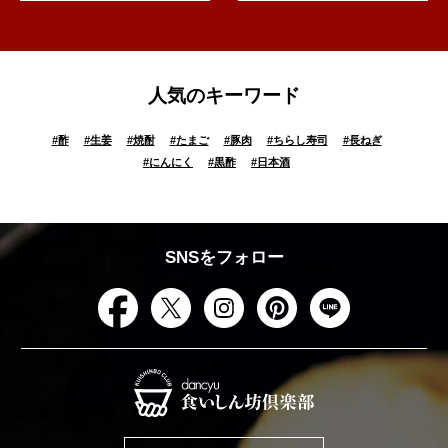
人気のキーワード
#
酢
#
生姜
#
焼酎
#
たまご
#
豚肉
#
ちらし寿司
#
長ねぎ
#
にんにく
#
黒酢
#
日本酒
SNSをフォロー