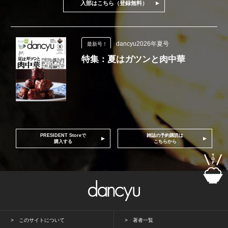
入部はこちら（登録無料）
dancyu2026年夏号
最新号！
特集：夏はガツンと肉中華
PRESIDENT Storeで
雑誌の予約購読は
購入する
こちらから
このサイトについて
著者一覧