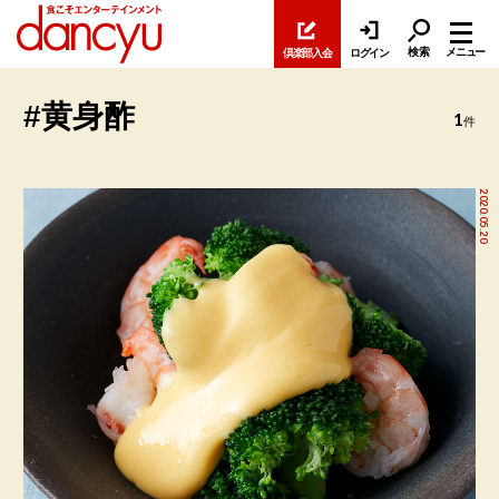
検索
メニュー
倶楽部入会
ログイン
#黄身酢
1
件
2020.05.20