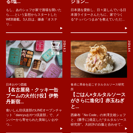
る!塩...
ジョン...
もし、あのシェフが家で酒場を開いた
日本酒を愛飲し、日々楽しんでいる日
ら......という妄想からスタートした
本酒ライターさんたちに、家でつく
WEB連載。3人目は、鎌倉「オステ
る“テッパンつまみ”を教えていただ...
リ...
2026.8.2
2026.8.4
日本おやつ図鑑
食卓に革命を起こすタルタルソース研究
【名古屋発・クッキー缶
所
【ごはん×タルタルソース
ブームの火付け役】伊勢
がさらに進化!】赤玉ねぎ
丹新宿...
と...
食いしん坊倶楽部のLINEオープンチャ
ット「dancyuおやつ倶楽部」で、メ
西麻布「No Code」の米澤文雄シェフ
ンバーから寄せられた美味しいおや
と、(勝手に)発足した“タルタルソース
つ...
研究所”。大好評の白飯と合わせて..