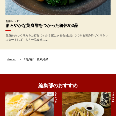
お酢レシピ
まろやかな黄身酢をつかった箸休め2品
黄身酢のつくり方をご存知ですか？家にある食材だけでできる黄身酢づくりをマ
スターすれば、もう一品食卓に...
dancyu
#黄身酢：検索結果
編集部のおすすめ
2026.7.27
2026.8.4
AD