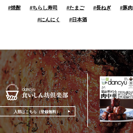
#
焼酎
#
ちらし寿司
#
たまご
#
長ねぎ
#
豚肉
#
にんにく
#
日本酒
入部はこちら（登録無料）