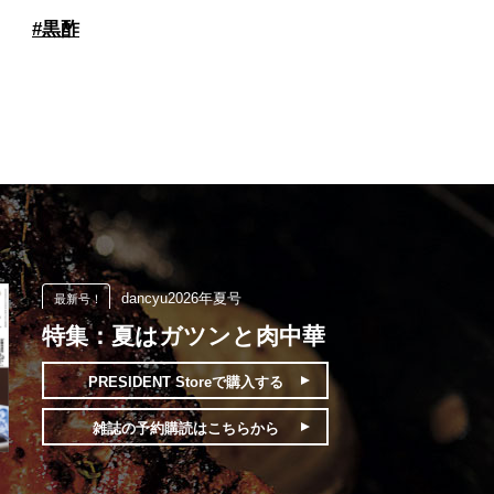
#
黒酢
dancyu2026年夏号
最新号！
特集：夏はガツンと肉中華
PRESIDENT Storeで
購入する
雑誌の予約購読は
こちらから