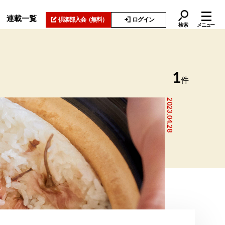
連載一覧
倶楽部入会
（無料）
ログイン
検索
メニュー
1
件
2023.04.28