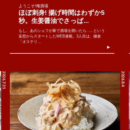
ようこそ!俺酒場
ほぼ刺身! 揚げ時間はわずか5
秒。生姜醤油でさっぱ...
もし、あのシェフが家で酒場を開いたら......という
妄想からスタートしたWEB連載。3人目は、鎌倉
「オステリ...
2026.7.31
2026.8.4