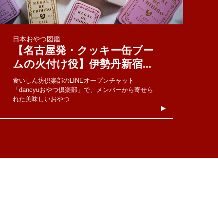
日本おやつ図鑑
【名古屋発・クッキー缶ブー
ムの火付け役】伊勢丹新宿...
食いしん坊倶楽部のLINEオープンチャット
「dancyuおやつ倶楽部」で、メンバーから寄せら
れた美味しいおやつ...