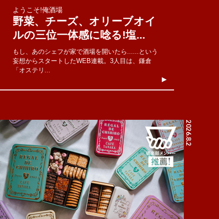
ようこそ!俺酒場
野菜、チーズ、オリーブオイ
ルの三位一体感に唸る!塩...
もし、あのシェフが家で酒場を開いたら......という
妄想からスタートしたWEB連載。3人目は、鎌倉
「オステリ...
2026.8.2