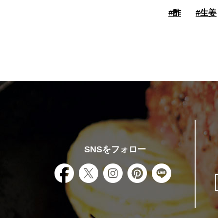
#
酢
#
生姜
SNSをフォロー