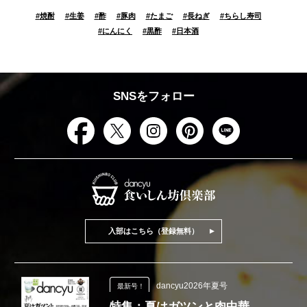
#
焼酎
#
生姜
#
酢
#
豚肉
#
たまご
#
長ねぎ
#
ちらし寿司
#
にんにく
#
黒酢
#
日本酒
SNSをフォロー
入部はこちら（登録無料）
dancyu2026年夏号
最新号！
特集：夏はガツンと肉中華