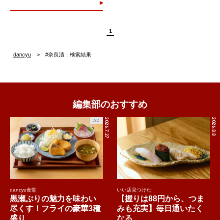
1
dancyu
#奈良漬：検索結果
編集部のおすすめ
2026.7.27
2026.8.8
AD
dancyu食堂
いい店見つけた!
黒瀬ぶりの魅力を味わい
【握りは88円から、つま
尽くす！フライの豪華3種
みも充実】毎日通いたく
盛り...
なる...