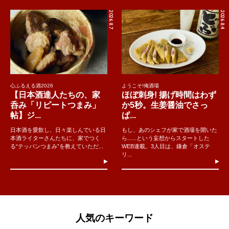
2026.8.7
2026.8.4
心ふるえる酒2026
ようこそ!俺酒場
【日本酒達人たちの、家
ほぼ刺身! 揚げ時間はわず
呑み「リピートつまみ」
か5秒。生姜醤油でさっ
帖】ジ...
ぱ...
日本酒を愛飲し、日々楽しんでいる日
もし、あのシェフが家で酒場を開いた
本酒ライターさんたちに、家でつく
ら......という妄想からスタートした
る“テッパンつまみ”を教えていただ...
WEB連載。3人目は、鎌倉「オステ
リ...
人気のキーワード