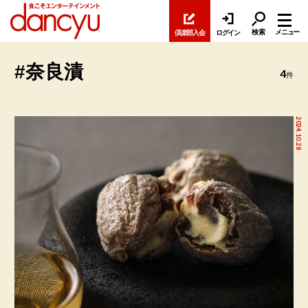
検索
メニュー
倶楽部入会
ログイン
#奈良漬
4
件
2024.10.28