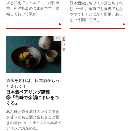
ズと和えてマイルドに。相性抜
日本酒党にもワイン党にもうれ
群、和洋折衷のつまみです。常
しい一皿。食前でも食後でもお
備しておいて気が...
やつでも！とにかく簡単、あっ
という間に完成し...
2021.01.29
AD
酒米を知れば、日本酒がもっ
と楽しく！
日本酒ペアリング講座
③『苦味で余韻にキレをつ
くる』
あん肝と奈良漬けのレタス巻き
を甘味がある酒と合わせると驚
きの味わいに！全4回の日本酒ペ
アリング講座の3...