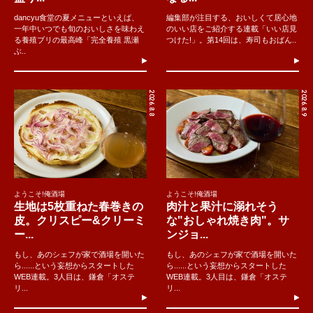
dancyu食堂の夏メニューといえば、
編集部が注目する、おいしくて居心地
一年中いつでも旬のおいしさを味わえ
のいい店をご紹介する連載「いい店見
る養殖ブリの最高峰「完全養殖 黒瀬
つけた!」。第14回は、寿司もおばん..
ぶ..
2026.8.8
2026.8.9
ようこそ!俺酒場
ようこそ!俺酒場
生地は5枚重ねた春巻きの
肉汁と果汁に溺れそう
皮。クリスピー&クリーミ
な"おしゃれ焼き肉"。サ
ー...
ンジョ...
もし、あのシェフが家で酒場を開いた
もし、あのシェフが家で酒場を開いた
ら......という妄想からスタートした
ら......という妄想からスタートした
WEB連載。3人目は、鎌倉「オステ
WEB連載。3人目は、鎌倉「オステ
リ...
リ...