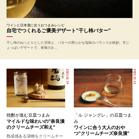
ワインと日本酒に合うおつまみレシピ
自宅でつくれるご褒美デザート"干し柿バター"
干し柿のねっとりとした甘味と、バターの滑らかな塩味のバランスが絶妙。甘じ
ょっぱいデザートで、食後のお...
2023.01.19
2022.12.13
焼酎が進む豆皿つまみ
「ル ジャングレ」の豆皿つま
マイルドな味わいの"奈良漬
み
のクリームチーズ和え"
ワインに合う大人のおや
つ"クリームチーズ奈良漬"
熟成感ある漬物をクリームチー