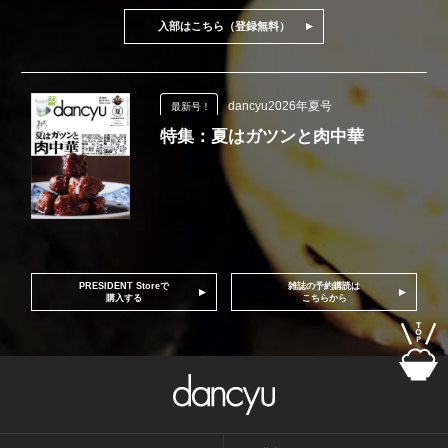
入部はこちら（登録無料）
dancyu2026年夏号
最新号！
特集：夏はガツンと肉中華
PRESIDENT Storeで
雑誌の予約購読は
購入する
こちらから