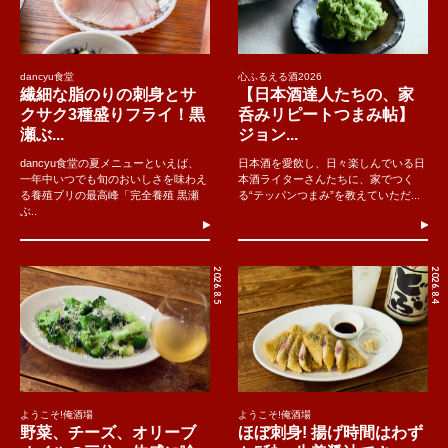
dancyu食堂
心ふるえる酒2026
繊細な脂のりの刺身とサ
【日本酒達人たちの、家
クサク3種盛りフライ！黒
呑みリピートつまみ帖】
瀬ぶ...
ジョン...
dancyu食堂の夏メニューといえば、
日本酒を愛飲し、日々楽しんでいる日
一年中いつでも旬のおいしさを味わえ
本酒ライターさんたちに、家でつく
る養殖ブリの最高峰「完全養殖 黒瀬
る“テッパンつまみ”を教えていただ...
ぶ..
2026.8.5
2026.8.4
ようこそ!俺酒場
ようこそ!俺酒場
野菜、チーズ、オリーブ
ほぼ刺身! 揚げ時間はわず