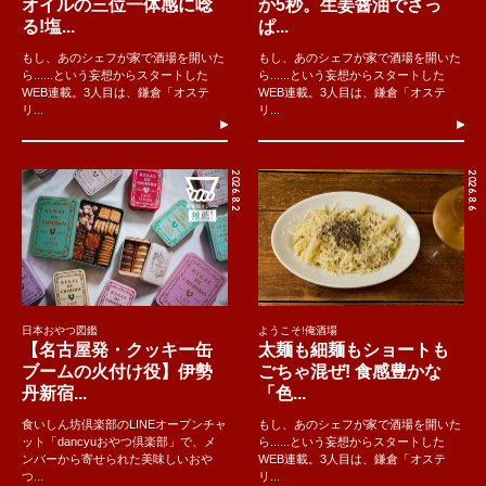
オイルの三位一体感に唸
か5秒。生姜醤油でさっ
る!塩...
ぱ...
もし、あのシェフが家で酒場を開いた
もし、あのシェフが家で酒場を開いた
ら......という妄想からスタートした
ら......という妄想からスタートした
WEB連載。3人目は、鎌倉「オステ
WEB連載。3人目は、鎌倉「オステ
リ...
リ...
2026.8.2
2026.8.6
日本おやつ図鑑
ようこそ!俺酒場
【名古屋発・クッキー缶
太麺も細麺もショートも
ブームの火付け役】伊勢
ごちゃ混ぜ! 食感豊かな
丹新宿...
「色...
食いしん坊倶楽部のLINEオープンチャ
もし、あのシェフが家で酒場を開いた
ット「dancyuおやつ倶楽部」で、メ
ら......という妄想からスタートした
ンバーから寄せられた美味しいおや
WEB連載。3人目は、鎌倉「オステ
つ...
リ...