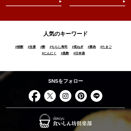
人気のキーワード
#
焼酎
#
生姜
#
酢
#
ちらし寿司
#
長ねぎ
#
豚肉
#
たまご
#
にんにく
#
黒酢
#
日本酒
SNSをフォロー