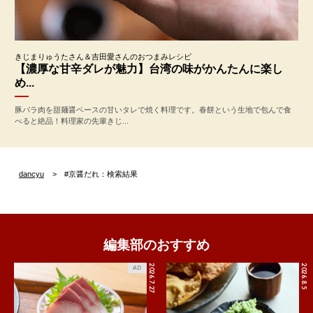
きじまりゅうたさん＆吉田愛さんのおつまみレシピ
【濃厚な甘辛ダレが魅力】台湾の味がかんたんに楽し
め...
豚バラ肉を甜麺醤ベースの甘いタレで焼く料理です。春餅という生地で包んで食
べると絶品！料理家の先輩きじ...
dancyu
#京醤だれ：検索結果
編集部のおすすめ
2026.7.27
2026.8.5
AD