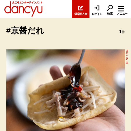
検索
メニュー
倶楽部入会
ログイン
#京醤だれ
1
件
2025.05.04