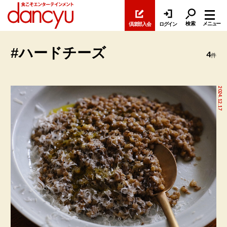
検索
メニュー
倶楽部入会
ログイン
#ハードチーズ
4
件
2024.12.17