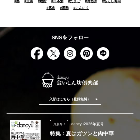
#
酢
#
生姜
#
焼酎
#
日本酒
#
たまご
#
長ねぎ
#
ちらし寿司
#
豚肉
#
黒酢
#
にんにく
SNSをフォロー
入部はこちら（登録無料）
dancyu2026年夏号
最新号！
特集：夏はガツンと肉中華