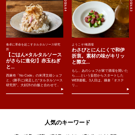
2026.8.4
2026.8.3
食卓に革命を起こすタルタルソース研究
ようこそ!俺酒場
わさびとにんにくで和伊
所
【ごはん×タルタルソース
折衷。素材の味がキリッ
がさらに進化!】赤玉ねぎ
と際立...
と...
もし、あのシェフが家で酒場を開いた
西麻布「No Code」の米澤文雄シェフ
ら......という妄想からスタートした
と、(勝手に)発足した“タルタルソース
WEB連載。3人目は、鎌倉「オステ
研究所”。大好評の白飯と合わせて..
リ...
人気のキーワード