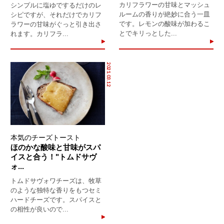
カリフラワーの甘味とマッシュ
シンプルに塩ゆでするだけのレ
ルームの香りが絶妙に合う一皿
シピですが、それだけでカリフ
です。レモンの酸味が加わるこ
ラワーの甘味がぐっと引き出さ
とでキリっとした...
れます。カリフラ...
2021.03.12
本気のチーズトースト
ほのかな酸味と甘味がスパ
イスと合う！"トムドサヴ
ォ...
トムドサヴォワチーズは、牧草
のような独特な香りをもつセミ
ハードチーズです。スパイスと
の相性が良いので...