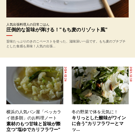
人気出張料理人の日常ごはん
圧倒的な旨味が弾ける！"もち麦のリゾット風"
旨味たっぷりのきのこペーストを使った、滋味深い一品です。もち麦のプチプチ
とした食感も美味！人気の出張...
2024.02.26
2021.12.18
横浜の人気パン屋「ベッカラ
冬の野菜で体を元気に！
キリっとした酸味がワイン
イ徳多朗」のお料理ノート
に合う"カリフラワーとマ
素材のもつ甘味と旨味が際
ッ...
立つ"塩ゆでカリフラワー"