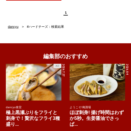
1
dancyu
#ハードチーズ：検索結果
編集部のおすすめ
2026.7.27
2026.8.4
AD
dancyu食堂
ようこそ!俺酒場
極上黒瀬ぶりをフライと
ほぼ刺身! 揚げ時間はわず
刺身で！贅沢なフライ3種
か5秒。生姜醤油でさっ
盛り...
ぱ...