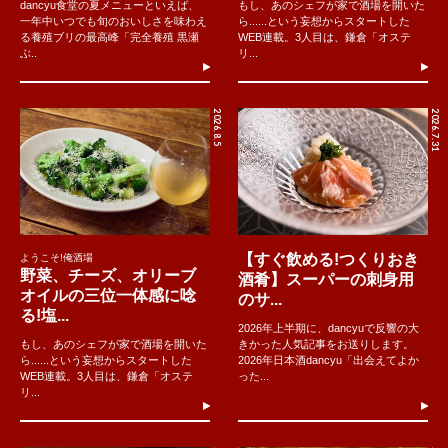
dancyu食堂の夏メニューといえば、
もし、あのシェフが家で酒場を開いた
一年中いつでも旬のおいしさを味わえ
ら......という妄想からスタートした
る養殖ブリの最高峰「完全養殖 黒瀬
WEB連載。3人目は、鎌倉「オステ
ぶ..
リ...
2026.8.5
2026.7.31
【すぐ飲める!つくりおき
ようこそ!俺酒場
野菜、チーズ、オリーブ
酒肴】スーパーの刺身用
オイルの三位一体感に唸
のサ...
る!塩...
2026年上半期に、dancyuで反響の大
もし、あのシェフが家で酒場を開いた
きかった人気記事をお送りします。
ら......という妄想からスタートした
2026年日本酒dancyu「出会えてよか
WEB連載。3人目は、鎌倉「オステ
った...
リ...