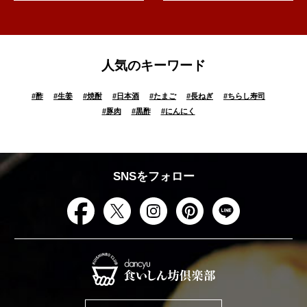
人気のキーワード
#
酢
#
生姜
#
焼酎
#
日本酒
#
たまご
#
長ねぎ
#
ちらし寿司
#
豚肉
#
黒酢
#
にんにく
SNSをフォロー