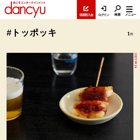
検索
メニュー
倶楽部入会
ログイン
#トッポッキ
1
件
2023.04.26