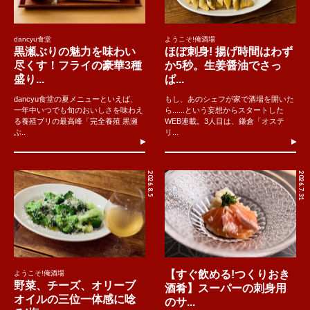
dancyu食堂
ようこそ!俺酒場
黒瀬ぶりの魅力を味わい
ほぼ刺身! 揚げ時間はわず
尽くす！フライの豪華3種
か5秒。生姜醤油でさっ
盛り...
ぱ...
dancyu食堂の夏メニューといえば、
もし、あのシェフが家で酒場を開いた
一年中いつでも旬のおいしさを味わえ
ら......という妄想からスタートした
る養殖ブリの最高峰「完全養殖 黒瀬
WEB連載。3人目は、鎌倉「オステ
ぶ..
リ...
2026.8.5
2026.7.31
【すぐ飲める!つくりおき
ようこそ!俺酒場
野菜、チーズ、オリーブ
酒肴】スーパーの刺身用
オイルの三位一体感に唸
のサ...