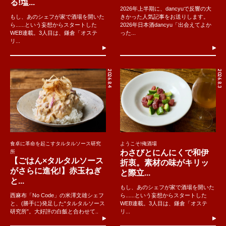
る!塩...
2026年上半期に、dancyuで反響の大
もし、あのシェフが家で酒場を開いた
きかった人気記事をお送りします。
ら......という妄想からスタートした
2026年日本酒dancyu「出会えてよか
WEB連載。3人目は、鎌倉「オステ
った...
リ...
2026.8.4
2026.8.3
食卓に革命を起こすタルタルソース研究
ようこそ!俺酒場
わさびとにんにくで和伊
所
【ごはん×タルタルソース
折衷。素材の味がキリッ
がさらに進化!】赤玉ねぎ
と際立...
と...
もし、あのシェフが家で酒場を開いた
西麻布「No Code」の米澤文雄シェフ
ら......という妄想からスタートした
と、(勝手に)発足した“タルタルソース
WEB連載。3人目は、鎌倉「オステ
研究所”。大好評の白飯と合わせて..
リ...