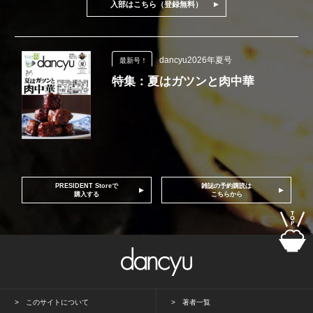
入部はこちら（登録無料）
dancyu2026年夏号
最新号！
特集：夏はガツンと肉中華
PRESIDENT Storeで
雑誌の予約購読は
購入する
こちらから
このサイトについて
著者一覧