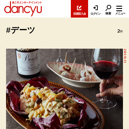
検索
メニュー
倶楽部入会
ログイン
#デーツ
2
件
2023.01.31