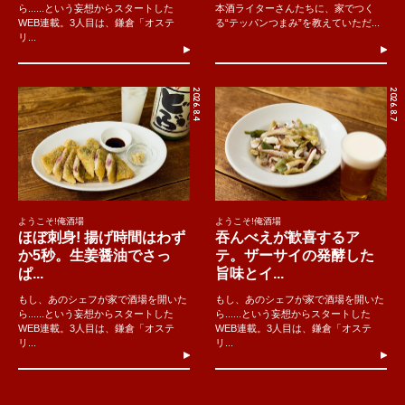
ら......という妄想からスタートした
本酒ライターさんたちに、家でつく
WEB連載。3人目は、鎌倉「オステ
る“テッパンつまみ”を教えていただ...
リ...
2026.8.4
2026.8.7
ようこそ!俺酒場
ようこそ!俺酒場
ほぼ刺身! 揚げ時間はわず
吞んべえが歓喜するア
か5秒。生姜醤油でさっ
テ。ザーサイの発酵した
ぱ...
旨味とイ...
もし、あのシェフが家で酒場を開いた
もし、あのシェフが家で酒場を開いた
ら......という妄想からスタートした
ら......という妄想からスタートした
WEB連載。3人目は、鎌倉「オステ
WEB連載。3人目は、鎌倉「オステ
リ...
リ...