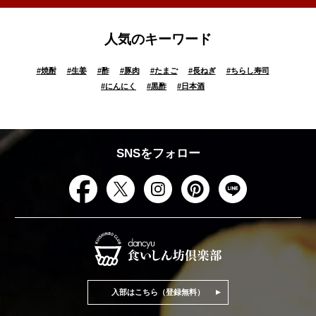
人気のキーワード
#
焼酎
#
生姜
#
酢
#
豚肉
#
たまご
#
長ねぎ
#
ちらし寿司
#
にんにく
#
黒酢
#
日本酒
SNSをフォロー
入部はこちら（登録無料）