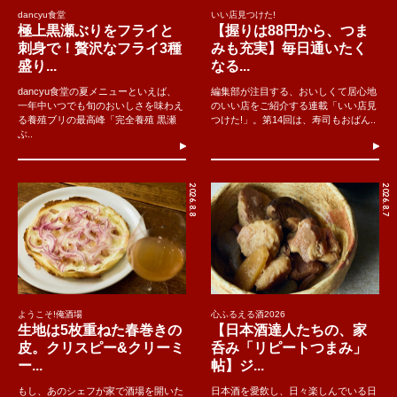
dancyu食堂
いい店見つけた!
極上黒瀬ぶりをフライと
【握りは88円から、つま
刺身で！贅沢なフライ3種
みも充実】毎日通いたく
盛り...
なる...
dancyu食堂の夏メニューといえば、
編集部が注目する、おいしくて居心地
一年中いつでも旬のおいしさを味わえ
のいい店をご紹介する連載「いい店見
る養殖ブリの最高峰「完全養殖 黒瀬
つけた!」。第14回は、寿司もおばん..
ぶ..
2026.8.8
2026.8.7
ようこそ!俺酒場
心ふるえる酒2026
生地は5枚重ねた春巻きの
【日本酒達人たちの、家
皮。クリスピー&クリーミ
呑み「リピートつまみ」
ー...
帖】ジ...
もし、あのシェフが家で酒場を開いた
日本酒を愛飲し、日々楽しんでいる日