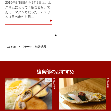
2019年5月5日から6月3日は、ム
スリムにとって「聖なる月」で
あるラマダン月だった。ムスリ
ムは日の出から日...
1
dancyu
#デーツ：検索結果
編集部のおすすめ
2026.7.27
2026.8.8
AD