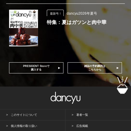
dancyu2026年夏号
最新号！
特集：夏はガツンと肉中華
PRESIDENT Storeで
雑誌の予約購読は
購入する
こちらから
このサイトについて
著者一覧
個人情報の取り扱い
広告掲載