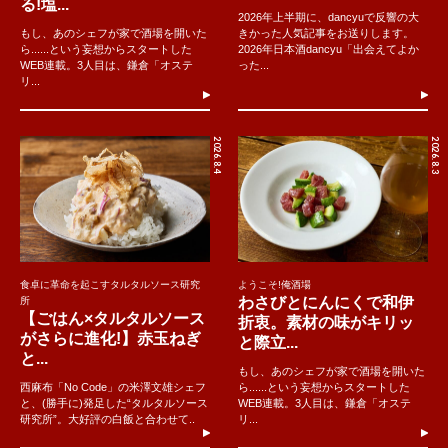
る!塩...
2026年上半期に、dancyuで反響の大
もし、あのシェフが家で酒場を開いた
きかった人気記事をお送りします。
ら......という妄想からスタートした
2026年日本酒dancyu「出会えてよか
WEB連載。3人目は、鎌倉「オステ
った...
リ...
2026.8.4
2026.8.3
食卓に革命を起こすタルタルソース研究
ようこそ!俺酒場
わさびとにんにくで和伊
所
【ごはん×タルタルソース
折衷。素材の味がキリッ
がさらに進化!】赤玉ねぎ
と際立...
と...
もし、あのシェフが家で酒場を開いた
西麻布「No Code」の米澤文雄シェフ
ら......という妄想からスタートした
と、(勝手に)発足した“タルタルソース
WEB連載。3人目は、鎌倉「オステ
研究所”。大好評の白飯と合わせて..
リ...