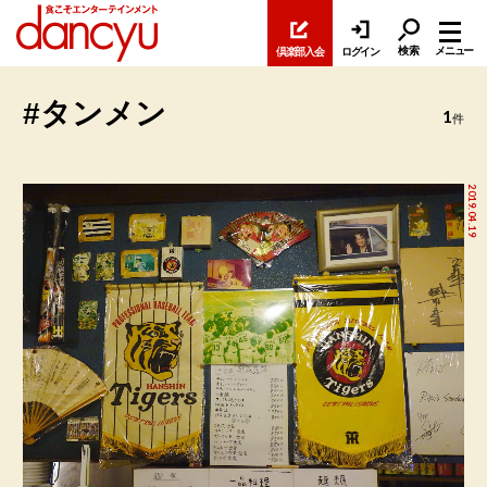
検索
メニュー
倶楽部入会
ログイン
#タンメン
1
件
2019.04.19