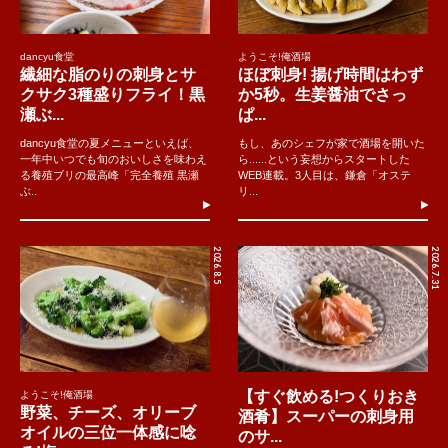
dancyu食堂
ようこそ!俺酒場
繊細な脂のりの刺身とサ
ほぼ刺身! 揚げ時間はわず
クサク3種盛りフライ！黒
か5秒。生姜醤油でさっ
瀬ぶ...
ぱ...
dancyu食堂の夏メニューといえば、
もし、あのシェフが家で酒場を開いた
一年中いつでも旬のおいしさを味わえ
ら......という妄想からスタートした
る養殖ブリの最高峰「完全養殖 黒瀬
WEB連載。3人目は、鎌倉「オステ
ぶ..
リ...
2026.8.5
2026.7.31
【すぐ飲める!つくりおき
ようこそ!俺酒場
野菜、チーズ、オリーブ
酒肴】スーパーの刺身用
オイルの三位一体感に唸
のサ...