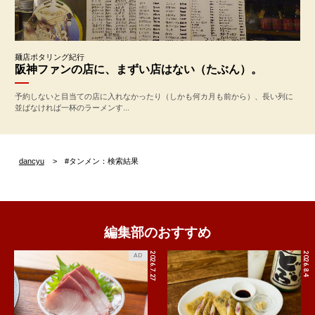
麺店ポタリング紀行
阪神ファンの店に、まずい店はない（たぶん）。
予約しないと目当ての店に入れなかったり（しかも何カ月も前から）、長い列に
並ばなければ一杯のラーメンす...
dancyu
#タンメン：検索結果
編集部のおすすめ
2026.7.27
2026.8.4
AD