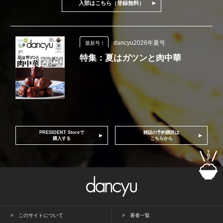
入部はこちら（登録無料）
dancyu2026年夏号
最新号！
特集：夏はガツンと肉中華
PRESIDENT Storeで
雑誌の予約購読は
購入する
こちらから
このサイトについて
著者一覧