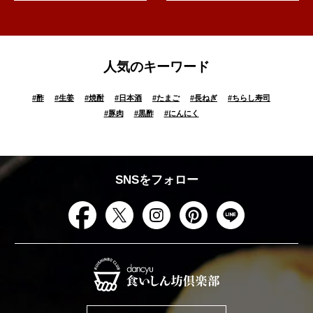
人気のキーワード
#
酢
#
生姜
#
焼酎
#
日本酒
#
たまご
#
長ねぎ
#
ちらし寿司
#
豚肉
#
黒酢
#
にんにく
SNSをフォロー