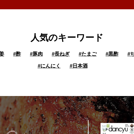
人気のキーワード
姜
#
酢
#
豚肉
#
長ねぎ
#
たまご
#
黒酢
#
#
にんにく
#
日本酒