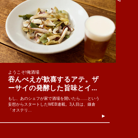
ようこそ!俺酒場
吞んべえが歓喜するアテ。ザ
ーサイの発酵した旨味とイ...
もし、あのシェフが家で酒場を開いたら......という
妄想からスタートしたWEB連載。3人目は、鎌倉
「オステリ...