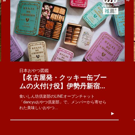
日本おやつ図鑑
【名古屋発・クッキー缶ブー
ムの火付け役】伊勢丹新宿...
食いしん坊倶楽部のLINEオープンチャット
「dancyuおやつ倶楽部」で、メンバーから寄せら
れた美味しいおやつ...