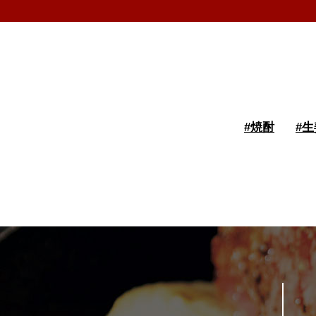
#
焼酎
#
生