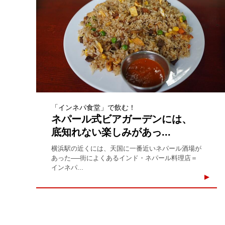
「インネパ食堂」で飲む！
ネパール式ビアガーデンには、
底知れない楽しみがあっ...
横浜駅の近くには、天国に一番近いネパール酒場が
あった──街によくあるインド・ネパール料理店＝
インネパ...