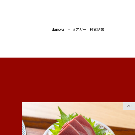
dancyu
#アガー：検索結果
AD