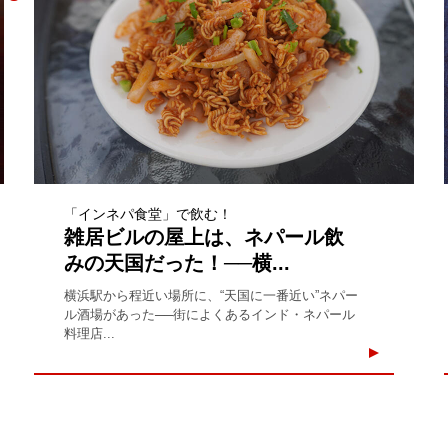
「インネパ食堂」で飲む！
雑居ビルの屋上は、ネパール飲
みの天国だった！──横...
横浜駅から程近い場所に、“天国に一番近い”ネパー
ル酒場があった──街によくあるインド・ネパール
料理店...