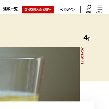
連載一覧
倶楽部入会
（無料）
ログイン
検索
メニュー
4
件
2024.05.21