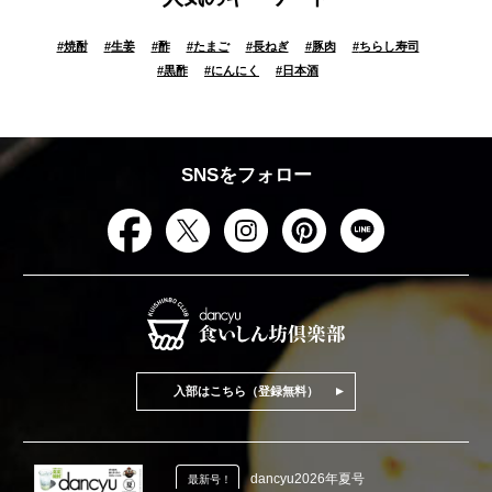
#
焼酎
#
生姜
#
酢
#
たまご
#
長ねぎ
#
豚肉
#
ちらし寿司
#
黒酢
#
にんにく
#
日本酒
SNSをフォロー
入部はこちら（登録無料）
dancyu2026年夏号
最新号！