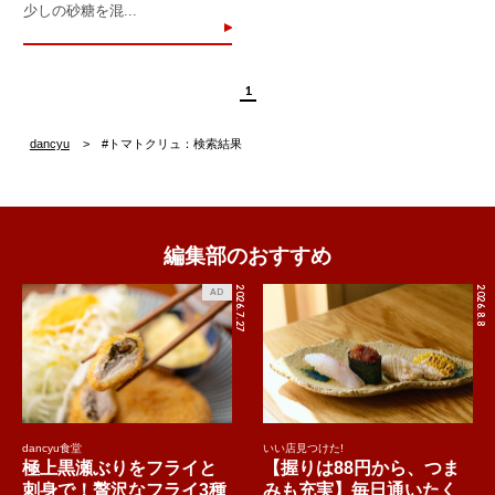
少しの砂糖を混...
1
dancyu
#トマトクリュ：検索結果
編集部のおすすめ
2026.7.27
2026.8.8
AD
dancyu食堂
いい店見つけた!
極上黒瀬ぶりをフライと
【握りは88円から、つま
刺身で！贅沢なフライ3種
みも充実】毎日通いたく