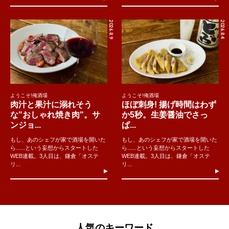
2026.8.9
2026.8.4
ようこそ!俺酒場
ようこそ!俺酒場
肉汁と果汁に溺れそう
ほぼ刺身! 揚げ時間はわず
な"おしゃれ焼き肉"。サ
か5秒。生姜醤油でさっ
ンジョ...
ぱ...
もし、あのシェフが家で酒場を開いた
もし、あのシェフが家で酒場を開いた
ら......という妄想からスタートした
ら......という妄想からスタートした
WEB連載。3人目は、鎌倉「オステ
WEB連載。3人目は、鎌倉「オステ
リ...
リ...
人気のキーワード