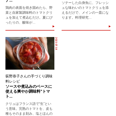
ナ...
ソテーした白身魚に、フレッシ
鶏肉の表面を焼き固めたら、野
ュな味わいのトマトクリュを添
菜と自家製調味料のトマトクリ
えるだけで、メインの一皿にな
ュを加えて煮込むだけ。夏にぴ
ります。料理研究...
ったりの、酸味が...
2023.07.18
荻野恭子さんの手づくり調味
料レシピ
ソースや煮込みのベースに
使える爽やか調味料"トマ
ト...
クリュはフランス語で“生”とい
う意味。完熟のトマトを、皮も
種もそのまま刻み、塩とほんの