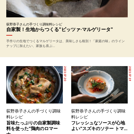
荻野恭子さんの手づくり調味料レシピ
自家製！生地からつくる"ピッツァ·マルゲリータ"
手作りの生地でつくるマルゲリータは、美味しさも格別！「家庭の味」のライン
ナップに加えたい、家族も喜ぶ...
2023.07.20
2023.07.19
荻野恭子さんの手づくり調味
荻野恭子さんの手づくり調味
料レシピ
料レシピ
旨味たっぷりの自家製調味
フレッシュなソースが心地
料を使った"鶏肉のロマー
よい"スズキのソテー トマ...