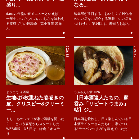
盛り...
なる...
dancyu食堂の夏メニューといえば、
編集部が注目する、おいしくて居心地
一年中いつでも旬のおいしさを味わえ
のいい店をご紹介する連載「いい店見
る養殖ブリの最高峰「完全養殖 黒瀬
つけた!」。第14回は、寿司もおばん..
ぶ..
2026.8.8
2026.8.7
ようこそ!俺酒場
心ふるえる酒2026
生地は5枚重ねた春巻きの
【日本酒達人たちの、家
皮。クリスピー&クリーミ
呑み「リピートつまみ」
ー...
帖】ジ...
もし、あのシェフが家で酒場を開いた
日本酒を愛飲し、日々楽しんでいる日
ら......という妄想からスタートした
本酒ライターさんたちに、家でつく
WEB連載。3人目は、鎌倉「オステ
る“テッパンつまみ”を教えていただ...
リ...