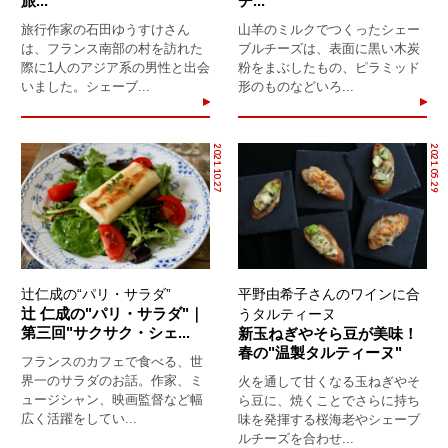
旅...
チ...
旅行作家の石田ゆうすけさん
山羊のミルクでつくったシェー
は、フランス南部の村を訪れた
ブルチーズは、表面に黒い木炭
際に1人のアジア系の男性と出会
粉をまぶしたもの、ピラミッド
いました。シェーブ...
形のものなどいろ...
2021.10.27
2021.05.29
辻仁成の“パリ・サラダ”
平野由希子さんのワインに合
辻 仁成の"パリ・サラダ"｜
うタルティーヌ
第三回"サクサク・シェ...
新玉ねぎやそら豆が美味！
春の"温製タルティーヌ"
フランスのカフェで食べる、世
界一のサラダのお話。作家、ミ
火を通して甘くなる玉ねぎやそ
ュージシャン、映画監督など幅
ら豆に、焼くことでさらに持ち
広く活躍をしてい...
味を発揮する桜海老やシェーブ
ルチーズを合わせ...