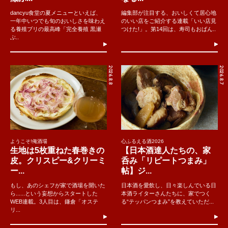
dancyu食堂の夏メニューといえば、
編集部が注目する、おいしくて居心地
一年中いつでも旬のおいしさを味わえ
のいい店をご紹介する連載「いい店見
る養殖ブリの最高峰「完全養殖 黒瀬
つけた!」。第14回は、寿司もおばん..
ぶ..
2026.8.8
2026.8.7
ようこそ!俺酒場
心ふるえる酒2026
生地は5枚重ねた春巻きの
【日本酒達人たちの、家
皮。クリスピー&クリーミ
呑み「リピートつまみ」
ー...
帖】ジ...
もし、あのシェフが家で酒場を開いた
日本酒を愛飲し、日々楽しんでいる日
ら......という妄想からスタートした
本酒ライターさんたちに、家でつく
WEB連載。3人目は、鎌倉「オステ
る“テッパンつまみ”を教えていただ...
リ...