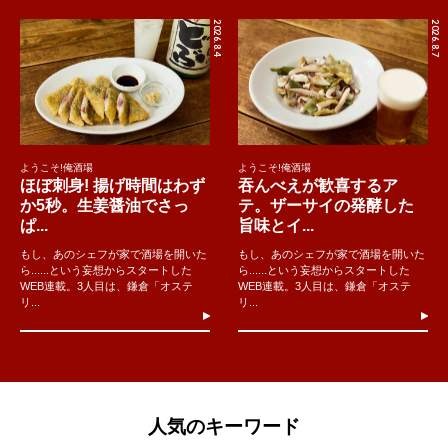
2026.8.4
2026.8.7
ようこそ!俺酒場
ようこそ!俺酒場
ほぼ刺身! 揚げ時間はわず
吞んべえが歓喜するア
か5秒。生姜醤油でさっ
テ。ザーサイの発酵した
ぱ...
旨味とイ...
もし、あのシェフが家で酒場を開いた
もし、あのシェフが家で酒場を開いた
ら......という妄想からスタートした
ら......という妄想からスタートした
WEB連載。3人目は、鎌倉「オステ
WEB連載。3人目は、鎌倉「オステ
リ...
リ...
人気のキーワード