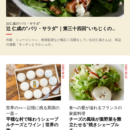
辻仁成の“パリ・サラダ”
辻 仁成の"パリ・サラダ"｜第三十四回"いちじくの...
作家、ミュージシャン、映画監督など幅広く活躍をしている辻仁成さんは、本誌
の連載「キッチンとマルシェの...
2023.04.22
2022.03.23
世界の○○～記憶に残る異国の
食への愛が溢れるフランスの
一皿～
家庭料理
平穏な村で味わうシェーブ
チーズの風味が葉野菜を際
ルチーズとワイン｜世界の
立たせる"焼きシェーブル