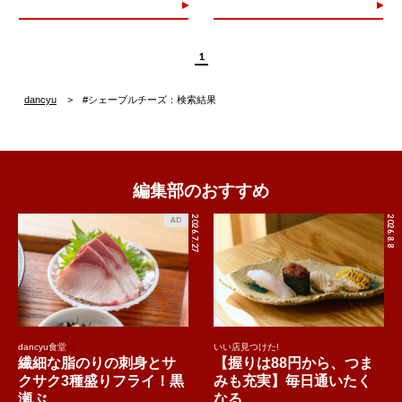
1
dancyu
#シェーブルチーズ：検索結果
編集部のおすすめ
2026.7.27
2026.8.8
AD
dancyu食堂
いい店見つけた!
繊細な脂のりの刺身とサ
【握りは88円から、つま
クサク3種盛りフライ！黒
みも充実】毎日通いたく
瀬ぶ...
なる...