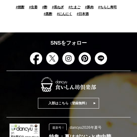
#
焼酎
#
生姜
#
酢
#
長ねぎ
#
たまご
#
豚肉
#
ちらし寿司
#
黒酢
#
にんにく
#
日本酒
SNSをフォロー
入部はこちら（登録無料）
dancyu2026年夏号
最新号！
特集：夏はガツンと肉中華