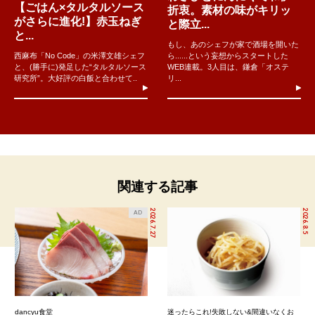
【ごはん×タルタルソース
折衷。素材の味がキリッ
がさらに進化!】赤玉ねぎ
と際立...
と...
もし、あのシェフが家で酒場を開いた
西麻布「No Code」の米澤文雄シェフ
ら......という妄想からスタートした
と、(勝手に)発足した“タルタルソース
WEB連載。3人目は、鎌倉「オステ
研究所”。大好評の白飯と合わせて..
リ...
関連する記事
2026.7.27
2026.8.5
AD
dancyu食堂
迷ったらこれ!失敗しない&間違いなくお