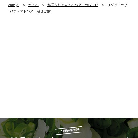
dancyu
つくる
料理を引き立てるバターのレシピ
リゾットのよ
うな"トマトバター混ぜご飯"
この連載の他の記事