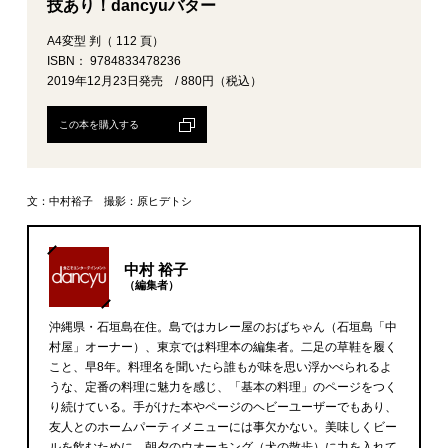
技あり！dancyuバター
A4変型 判（ 112 頁）
ISBN： 9784833478236
2019年12月23日発売 / 880円（税込）
この本を購入する
文：中村裕子 撮影：原ヒデトシ
中村 裕子
（編集者）
沖縄県・石垣島在住。島ではカレー屋のおばちゃん（石垣島「中
村屋」オーナー）、東京では料理本の編集者。二足の草鞋を履く
こと、早8年。料理名を聞いたら誰もが味を思い浮かべられるよ
うな、定番の料理に魅力を感じ、「基本の料理」のページをつく
り続けている。手がけた本やページのヘビーユーザーでもあり、
友人とのホームパーティメニューには事欠かない。美味しくビー
ルを飲むために、朝夕のウオーキング（犬の散歩）に力を入れて