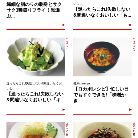
繊細な脂のりの刺身とサク
いし...
【迷ったらこれ!失敗しない
サク3種盛りフライ！黒瀬
&間違いなくおいしい「も...
ぶ...
2026.7.8
2026.7.27
迷ったらこれ!失敗しない&間違いなくお
健康dancyu
【ロカボレシピ】忙しい日
いし...
【迷ったらこれ!失敗しない
でもすぐできる!「味噌か
&間違いなくおいしい「キ...
き...
2026.5.20
2026.6.10