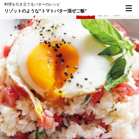
料理を引き立てるバターのレシピ
リゾットのような"トマトバター混ぜご飯"
検索
メニュー
倶楽部入会
ログイン