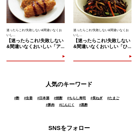
迷ったらこれ!失敗しない&間違いなくお
迷ったらこれ!失敗しない&間違いなくお
いし...
いし...
【迷ったらこれ!失敗しない
【迷ったらこれ!失敗しない
&間違いなくおいしい「ア...
&間違いなくおいしい「ひ...
人気のキーワード
#
酢
#
生姜
#
日本酒
#
焼酎
#
ちらし寿司
#
長ねぎ
#
たまご
#
豚肉
#
にんにく
#
黒酢
SNSをフォロー