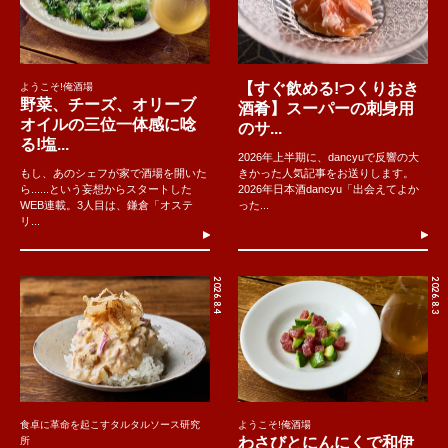
【すぐ飲める!つくりおき
ようこそ!俺酒場
野菜、チーズ、オリーブ
酒肴】スーパーの刺身用
オイルの三位一体感に唸
のサ...
る!塩...
2026年上半期に、dancyuで反響の大
もし、あのシェフが家で酒場を開いた
きかった人気記事をお送りします。
ら......という妄想からスタートした
2026年日本酒dancyu「出会えてよか
WEB連載。3人目は、鎌倉「オステ
った...
リ...
2026.8.4
2026.8.3
食卓に革命を起こすタルタルソース研究
ようこそ!俺酒場
わさびとにんにくで和伊
所