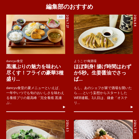
編集部のおすすめ
2026.7.27
2026.8.4
AD
dancyu食堂
ようこそ!俺酒場
黒瀬ぶりの魅力を味わい
ほぼ刺身! 揚げ時間はわず
尽くす！フライの豪華3種
か5秒。生姜醤油でさっ
盛り...
ぱ...
dancyu食堂の夏メニューといえば、
もし、あのシェフが家で酒場を開いた
一年中いつでも旬のおいしさを味わえ
ら......という妄想からスタートした
る養殖ブリの最高峰「完全養殖 黒瀬
WEB連載。3人目は、鎌倉「オステ
ぶ..
リ...
2026.8.5
2026.7.31