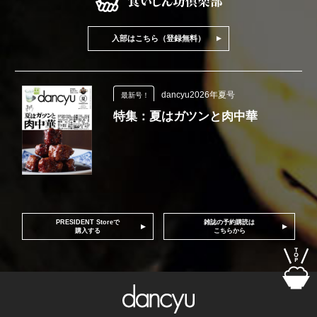
入部はこちら（登録無料）
dancyu2026年夏号
最新号！
特集：夏はガツンと肉中華
PRESIDENT Storeで
雑誌の予約購読は
購入する
こちらから