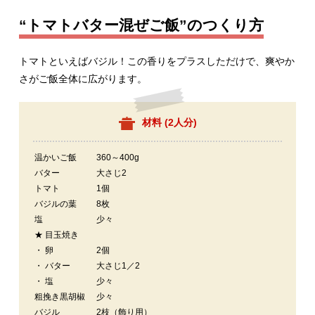
“トマトバター混ぜご飯”のつくり方
トマトといえばバジル！この香りをプラスしただけで、爽やか
さがご飯全体に広がります。
材料 (
2人分
)
温かいご飯
360～400g
バター
大さじ2
トマト
1個
バジルの葉
8枚
塩
少々
★ 目玉焼き
・ 卵
2個
・ バター
大さじ1／2
・ 塩
少々
粗挽き黒胡椒
少々
バジル
2枝（飾り用）