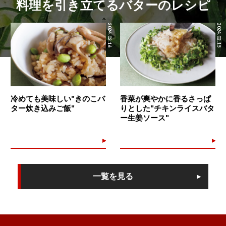
料理を引き立てるバターのレシピ
2024.02.16
2024.02.15
冷めても美味しい"きのこバ
香菜が爽やかに香るさっぱ
ター炊き込みご飯"
りとした"チキンライスバタ
ー生姜ソース"
一覧を見る