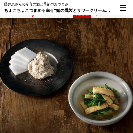
藤井恵さんの今宵の酒と季節のおつまみ
ちょこちょこつまめる幸せ"鯖の燻製とサワークリームのディップとせりと油揚げのおひたし"
検索
メニュー
倶楽部入会
ログイン