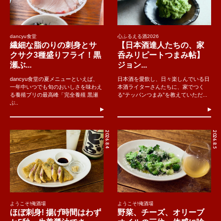
dancyu食堂
心ふるえる酒2026
繊細な脂のりの刺身とサ
【日本酒達人たちの、家
クサク3種盛りフライ！黒
呑みリピートつまみ帖】
瀬ぶ...
ジョン...
dancyu食堂の夏メニューといえば、
日本酒を愛飲し、日々楽しんでいる日
一年中いつでも旬のおいしさを味わえ
本酒ライターさんたちに、家でつく
る養殖ブリの最高峰「完全養殖 黒瀬
る“テッパンつまみ”を教えていただ...
ぶ..
2026.8.4
2026.8.5
ようこそ!俺酒場
ようこそ!俺酒場
ほぼ刺身! 揚げ時間はわず
野菜、チーズ、オリーブ