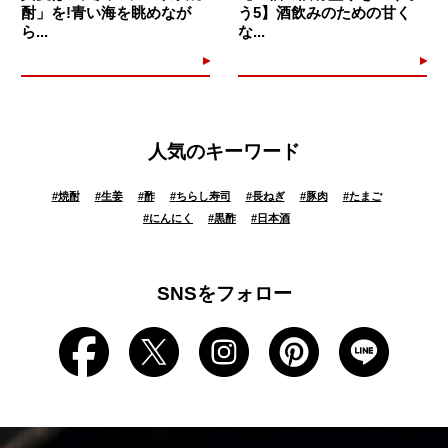
酎」を!青い海を眺めなが
う5】酒飲みのための甘く
ら...
な...
人気のキーワード
#
焼酎
#
生姜
#
酢
#
ちらし寿司
#
長ねぎ
#
豚肉
#
たまご
#
にんにく
#
黒酢
#
日本酒
SNSをフォロー