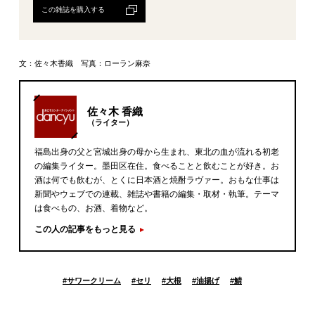
この雑誌を購入する
文：佐々木香織 写真：ローラン麻奈
佐々木 香織
（ライター）
福島出身の父と宮城出身の母から生まれ、東北の血が流れる初老
の編集ライター。墨田区在住。食べることと飲むことが好き。お
酒は何でも飲むが、とくに日本酒と焼酎ラヴァー。おもな仕事は
新聞やウェブでの連載、雑誌や書籍の編集・取材・執筆。テーマ
は食べもの、お酒、着物など。
この人の記事をもっと見る
#
サワークリーム
#
セリ
#
大根
#
油揚げ
#
鯖