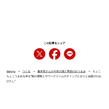
この記事をシェア
dancyu
つくる
藤井恵さんの今宵の酒と季節のおつまみ
ちょこ
ちょこつまめる幸せ"鯖の燻製とサワークリームのディップとせりと油揚げのお
ひたし"