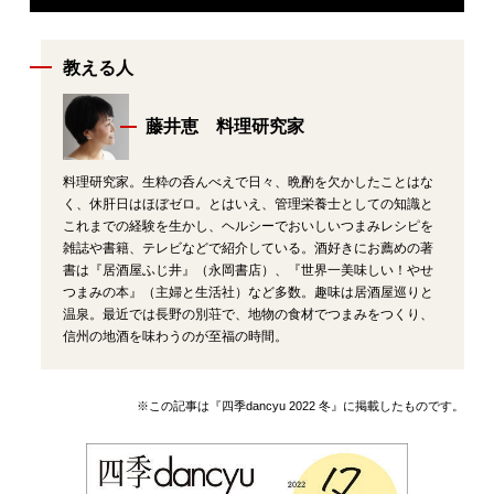
教える人
藤井恵 料理研究家
料理研究家。生粋の呑んべえで日々、晩酌を欠かしたことはな
く、休肝日はほぼゼロ。とはいえ、管理栄養士としての知識と
これまでの経験を生かし、ヘルシーでおいしいつまみレシピを
雑誌や書籍、テレビなどで紹介している。酒好きにお薦めの著
書は『居酒屋ふじ井』（永岡書店）、『世界一美味しい！やせ
つまみの本』（主婦と生活社）など多数。趣味は居酒屋巡りと
温泉。最近では長野の別荘で、地物の食材でつまみをつくり、
信州の地酒を味わうのが至福の時間。
※この記事は『四季dancyu 2022 冬』に掲載したものです。