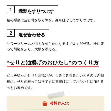
1
燻製をすりつぶす
鯖の燻製は皮と骨を取り除き、身をほぐしてすりつぶす。
2
混ぜ合わせる
サワークリームと①をなめらかになるまでよく混ぜる。器に盛
って胡椒をふり、大根を添える。
“せりと油揚げのおひたし”のつくり方
だしを吸ったせりと油揚げが、しみじみ呑みたいときのよき相
棒に。せりの根っこは捨てずに素揚げにしておひたしに加える
のもお薦めです。
材料 (
2人分
)