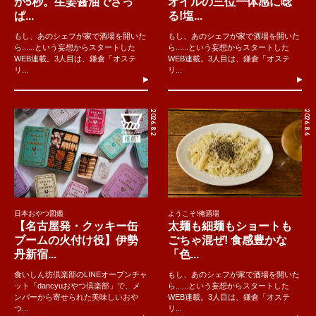
か5秒。生姜醤油でさっ
オイルの三位一体感に唸
ぱ...
る!塩...
もし、あのシェフが家で酒場を開いた
もし、あのシェフが家で酒場を開いた
ら......という妄想からスタートした
ら......という妄想からスタートした
WEB連載。3人目は、鎌倉「オステ
WEB連載。3人目は、鎌倉「オステ
リ...
リ...
2026.8.2
2026.8.6
日本おやつ図鑑
ようこそ!俺酒場
【名古屋発・クッキー缶
太麺も細麺もショートも
ブームの火付け役】伊勢
ごちゃ混ぜ! 食感豊かな
丹新宿...
「色...
食いしん坊倶楽部のLINEオープンチャ
もし、あのシェフが家で酒場を開いた
ット「dancyuおやつ倶楽部」で、メ
ら......という妄想からスタートした
ンバーから寄せられた美味しいおや
WEB連載。3人目は、鎌倉「オステ
つ...
リ...