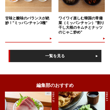
甘味と酸味のバランスが絶
ワイワイ楽しむ韓国の常備
妙！"ミッパンチャン3種"
菜（ミッパンチャン）"割り
干し大根のキムチとナッツ
のじゃこ炒め"
一覧を見る
編集部のおすすめ
2026.7.27
2026.8.5
AD