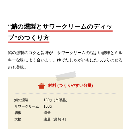
“鯖の燻製とサワークリームのディッ
プ”のつくり方
鯖の燻製のコクと旨味が、サワークリームの程よい酸味とミル
キーな味によく合います。ゆでたじゃがいもにたっぷりのせる
のも美味。
材料 (
つくりやすい分量
)
鯖の燻製
130g（市販品）
サワークリーム
100g
胡椒
適量
大根
適量（薄切り）