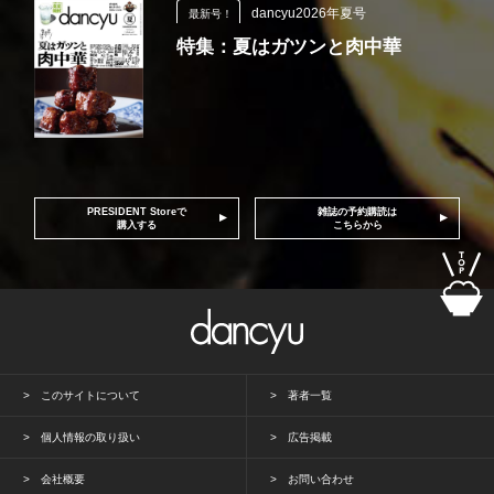
dancyu2026年夏号
最新号！
特集：夏はガツンと肉中華
PRESIDENT Storeで
雑誌の予約購読は
購入する
こちらから
このサイトについて
著者一覧
個人情報の取り扱い
広告掲載
会社概要
お問い合わせ