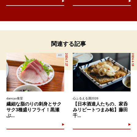
関連する記事
2026.7.27
2026.6.18
AD
dancyu食堂
心ふるえる酒2026
繊細な脂のりの刺身とサク
【日本酒達人たちの、家呑
サク3種盛りフライ！黒瀬
みリピートつまみ帖】藤田
ぶ...
千...