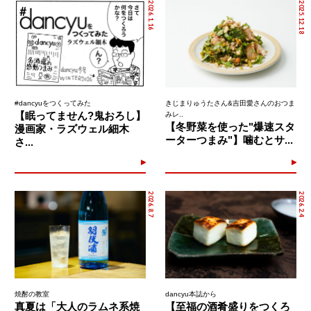
2026.1.16
2025.12.18
#dancyuをつくってみた
きじまりゅうたさん&吉田愛さんのおつま
【眠ってません?鬼おろし】
みレ..
【冬野菜を使った"爆速スタ
漫画家・ラズウェル細木
ーターつまみ"】噛むとサ...
さ...
2026.8.7
2026.2.4
焼酎の教室
dancyu本誌から
真夏は「大人のラムネ系焼
【至福の酒肴盛りをつくろ