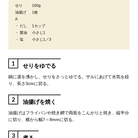
せり
100g
油揚げ
1枚
A
・ だし
1カップ
・ 醤油
小さじ1
・ 塩
小さじ1／3
1
せりをゆでる
鍋に湯を沸かし、せりをさっとゆでる。ザルにあげて水気を絞
り、長さ3cmに切る。
2
油揚げを焼く
油揚げはフライパンや焼き網で両面をこんがりと焼き、縦半分
に切り、横から幅7～8mmに切る。
3