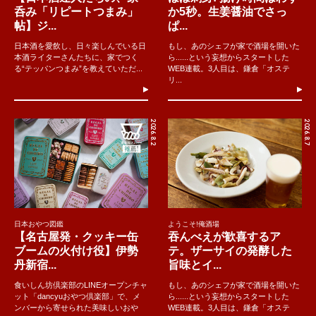
呑み「リピートつまみ」
か5秒。生姜醤油でさっ
帖】ジ...
ぱ...
日本酒を愛飲し、日々楽しんでいる日
もし、あのシェフが家で酒場を開いた
本酒ライターさんたちに、家でつく
ら......という妄想からスタートした
る“テッパンつまみ”を教えていただ...
WEB連載。3人目は、鎌倉「オステ
リ...
2026.8.2
2026.8.7
日本おやつ図鑑
ようこそ!俺酒場
【名古屋発・クッキー缶
吞んべえが歓喜するア
ブームの火付け役】伊勢
テ。ザーサイの発酵した
丹新宿...
旨味とイ...
食いしん坊倶楽部のLINEオープンチャ
もし、あのシェフが家で酒場を開いた
ット「dancyuおやつ倶楽部」で、メ
ら......という妄想からスタートした
ンバーから寄せられた美味しいおや
WEB連載。3人目は、鎌倉「オステ