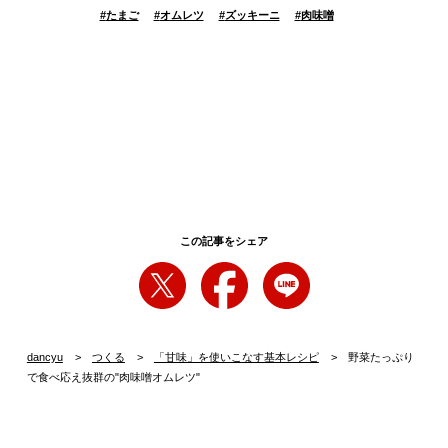
#
たまご
#
オムレツ
#
ズッキーニ
#
肉味噌
この記事をシェア
dancyu
つくる
「甘味」を使いこなす基本レシピ
野菜たっぷり
で食べ応え抜群の"肉味噌オムレツ"