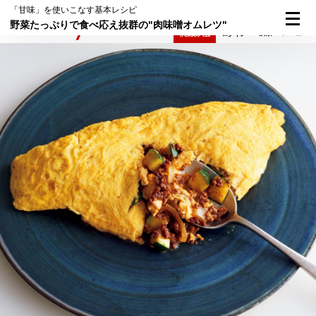
「甘味」を使いこなす基本レシピ
野菜たっぷりで食べ応え抜群の"肉味噌オムレツ"
検索
メニュー
倶楽部入会
ログイン