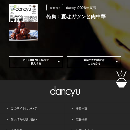
dancyu2026年夏号
最新号！
特集：夏はガツンと肉中華
PRESIDENT Storeで
雑誌の予約購読は
購入する
こちらから
このサイトについて
著者一覧
個人情報の取り扱い
広告掲載