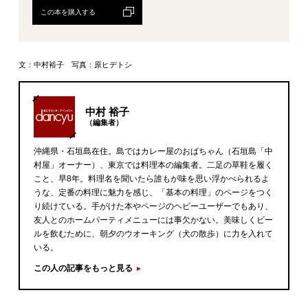
この本を購入する
文：中村裕子 写真：原ヒデトシ
中村 裕子
（編集者）
沖縄県・石垣島在住。島ではカレー屋のおばちゃん（石垣島「中
村屋」オーナー）、東京では料理本の編集者。二足の草鞋を履く
こと、早8年。料理名を聞いたら誰もが味を思い浮かべられるよ
うな、定番の料理に魅力を感じ、「基本の料理」のページをつく
り続けている。手がけた本やページのヘビーユーザーでもあり、
友人とのホームパーティメニューには事欠かない。美味しくビー
ルを飲むために、朝夕のウオーキング（犬の散歩）に力を入れて
いる。
この人の記事をもっと見る