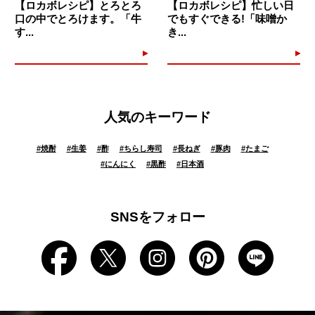
【ロカボレシピ】とろとろ
【ロカボレシピ】忙しい日
口の中でとろけます。「牛
でもすぐできる!「味噌か
す...
き...
人気のキーワード
#
焼酎
#
生姜
#
酢
#
ちらし寿司
#
長ねぎ
#
豚肉
#
たまご
#
にんにく
#
黒酢
#
日本酒
SNSをフォロー