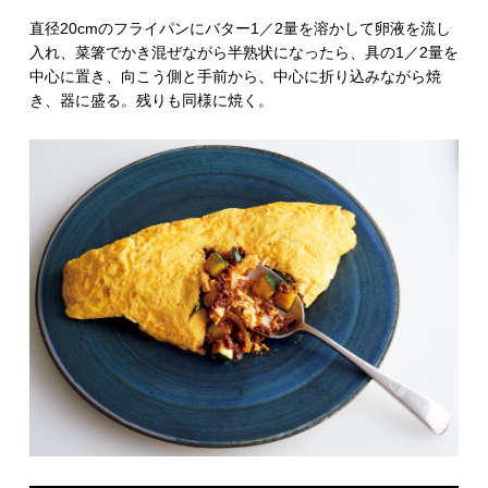
直径20cmのフライパンにバター1／2量を溶かして卵液を流し
入れ、菜箸でかき混ぜながら半熟状になったら、具の1／2量を
中心に置き、向こう側と手前から、中心に折り込みながら焼
き、器に盛る。残りも同様に焼く。