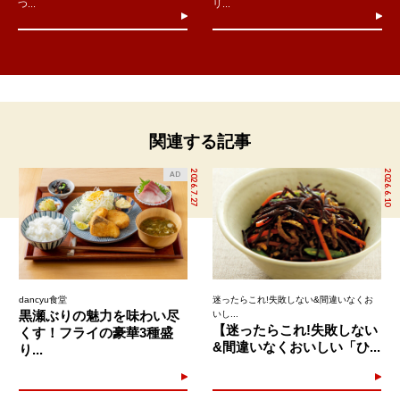
つ...
リ...
関連する記事
2026.7.27
2026.6.10
AD
dancyu食堂
迷ったらこれ!失敗しない&間違いなくお
黒瀬ぶりの魅力を味わい尽
いし...
【迷ったらこれ!失敗しない
くす！フライの豪華3種盛
&間違いなくおいしい「ひ...
り...