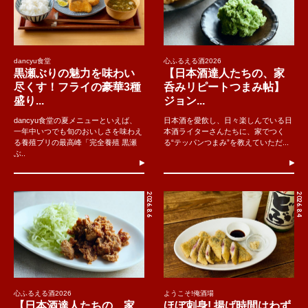
dancyu食堂
心ふるえる酒2026
黒瀬ぶりの魅力を味わい
【日本酒達人たちの、家
尽くす！フライの豪華3種
呑みリピートつまみ帖】
盛り...
ジョン...
dancyu食堂の夏メニューといえば、
日本酒を愛飲し、日々楽しんでいる日
一年中いつでも旬のおいしさを味わえ
本酒ライターさんたちに、家でつく
る養殖ブリの最高峰「完全養殖 黒瀬
る“テッパンつまみ”を教えていただ...
ぶ..
2026.8.6
2026.8.4
心ふるえる酒2026
ようこそ!俺酒場
【日本酒達人たちの、家
ほぼ刺身! 揚げ時間はわず