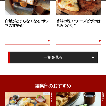
白飯がとまらなくなる"サン
旨味の塊！"チーズピザのは
マの甘辛煮"
ちみつがけ"
一覧を見る
編集部のおすすめ
2026.7.27
2026.8.5
AD