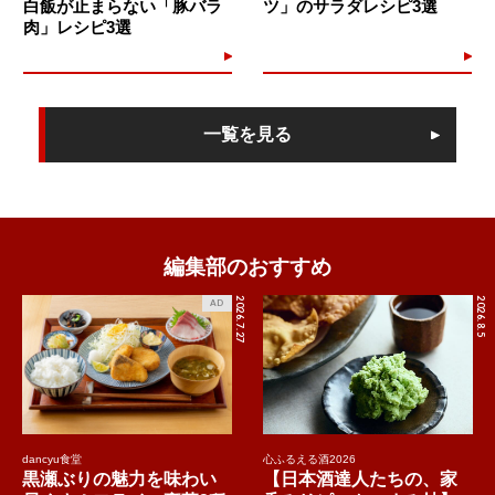
白飯が止まらない「豚バラ
ツ」のサラダレシピ3選
肉」レシピ3選
一覧を見る
編集部のおすすめ
2026.7.27
2026.8.5
AD
dancyu食堂
心ふるえる酒2026
黒瀬ぶりの魅力を味わい
【日本酒達人たちの、家