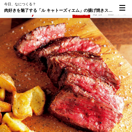
今日、なにつくる？
肉好きを魅了する「ル キャトーズィエム」の揚げ焼きステーキ
検索
メニュー
倶楽部入会
ログイン