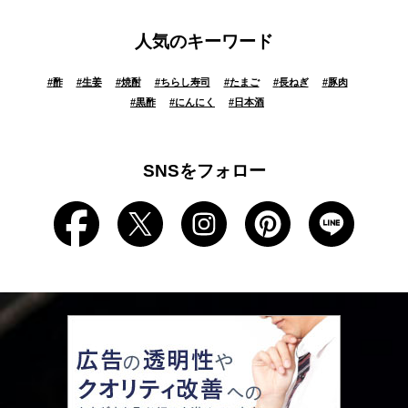
人気のキーワード
#
酢
#
生姜
#
焼酎
#
ちらし寿司
#
たまご
#
長ねぎ
#
豚肉
#
黒酢
#
にんにく
#
日本酒
SNSをフォロー