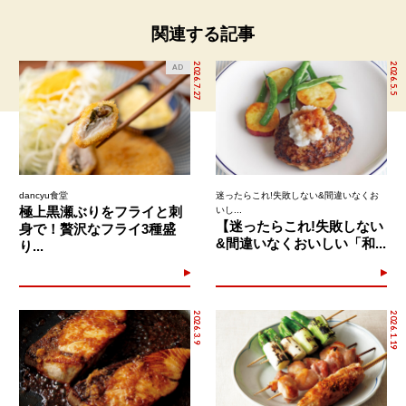
関連する記事
2026.7.27
2026.5.5
AD
dancyu食堂
迷ったらこれ!失敗しない&間違いなくお
極上黒瀬ぶりをフライと刺
いし...
【迷ったらこれ!失敗しない
身で！贅沢なフライ3種盛
&間違いなくおいしい「和...
り...
2026.3.9
2026.1.19