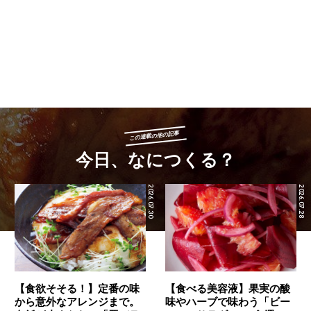
この連載の他の記事
今日、なにつくる？
2026.07.30
2026.07.28
【食欲そそる！】定番の味
【食べる美容液】果実の酸
から意外なアレンジまで。
味やハーブで味わう「ビー