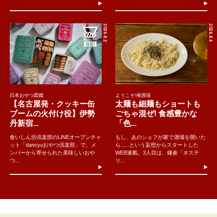
2026.8.2
2026.8.6
日本おやつ図鑑
ようこそ!俺酒場
【名古屋発・クッキー缶
太麺も細麺もショートも
ブームの火付け役】伊勢
ごちゃ混ぜ! 食感豊かな
丹新宿...
「色...
食いしん坊倶楽部のLINEオープンチャ
もし、あのシェフが家で酒場を開いた
ット「dancyuおやつ倶楽部」で、メ
ら......という妄想からスタートした
ンバーから寄せられた美味しいおや
WEB連載。3人目は、鎌倉「オステ
つ...
リ...