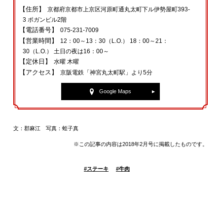
【住所】
京都府京都市上京区河原町通丸太町下ル伊勢屋町393-
3 ポガンビル2階
【電話番号】
075-231-7009
【営業時間】
12：00～13：30（L.O.） 18：00～21：
30（L.O.） 土日の夜は16：00～
【定休日】
水曜 木曜
【アクセス】
京阪電鉄「神宮丸太町駅」より5分
Google Maps
文：郡麻江 写真：蛭子真
※この記事の内容は2018年2月号に掲載したものです。
#
ステーキ
#
牛肉