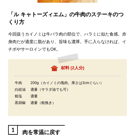
「ル キャトーズィエム」の牛肉のステーキのつ
くり方
今回扱うカイノミは牛バラ肉の部位で、ハラミに似た食感。赤
身肉だが適度に脂があり、旨味も濃厚。手に入らなければ、イ
チボやサーロインでもOK。
材料 (
2人分
)
牛肉
200g（カイノミの塊肉。厚さは3cmぐらい）
白絞油
適量（サラダ油でも可）
粗塩
適量
黒胡椒
適量（粗挽き）
1
肉を常温に戻す