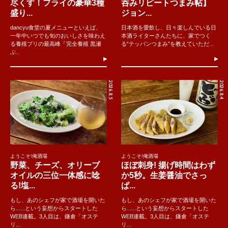
尽くす！フライの豪華3種
呑みリピートつまみ帖】
盛り...
ジョン...
dancyu食堂の夏メニューといえば、
日本酒を愛飲し、日々楽しんでいる日
一年中いつでも旬のおいしさを味わえ
本酒ライターさんたちに、家でつく
る養殖ブリの最高峰「完全養殖 黒瀬
る“テッパンつまみ”を教えていただ...
ぶ..
2026.8.5
2026.8.4
ようこそ!俺酒場
ようこそ!俺酒場
野菜、チーズ、オリーブ
ほぼ刺身! 揚げ時間はわず
オイルの三位一体感に唸
か5秒。生姜醤油でさっ
る!塩...
ぱ...
もし、あのシェフが家で酒場を開いた
もし、あのシェフが家で酒場を開いた
ら......という妄想からスタートした
ら......という妄想からスタートした
WEB連載。3人目は、鎌倉「オステ
WEB連載。3人目は、鎌倉「オステ
リ...
リ...