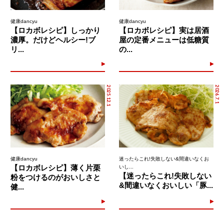
健康dancyu
健康dancyu
【ロカボレシピ】しっかり
【ロカボレシピ】実は居酒
濃厚。だけどヘルシー!ブ
屋の定番メニューは低糖質
リ...
の...
2025.12.1
2026.7.1
健康dancyu
迷ったらこれ!失敗しない&間違いなくお
【ロカボレシピ】薄く片栗
いし...
【迷ったらこれ!失敗しない
粉をつけるのがおいしさと
&間違いなくおいしい「豚...
健...