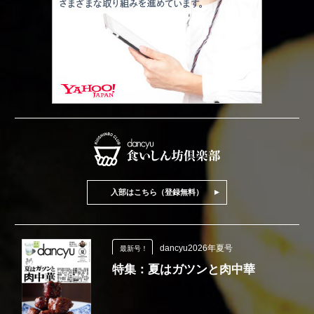
入部はこちら（登録無料）
dancyu2026年夏号
最新号！
特集：夏はガツンと肉中華