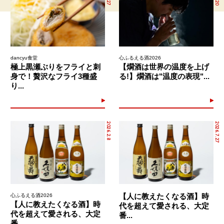
dancyu食堂
心ふるえる酒2026
極上黒瀬ぶりをフライと刺
【燗酒は世界の温度を上げ
身で！贅沢なフライ3種盛
る!】燗酒は"温度の表現"...
り...
2026.2.8
2026.7.27
【人に教えたくなる酒】時
心ふるえる酒2026
【人に教えたくなる酒】時
代を超えて愛される、大定
代を超えて愛される、大定
番...
番...