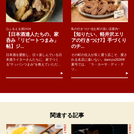
心ふるえる酒2026
私の行きつけ~住む町の旨い店案内~
【日本酒達人たちの、家
【知りたい、軽井沢エリ
呑み「リピートつまみ」
アの行きつけ7】手づくり
帖】ジ...
のチ...
日本酒を愛飲し、日々楽しんでいる日
その町の住人が長く通う店こそ、愛さ
本酒ライターさんたちに、家でつく
れる名店に違いない。dancyu2026年
る“テッパンつまみ”を教えていただ...
夏号では、「ラ・カーサ・ディ・テ
ツ...
関連する記事
2026.7.27
2026.3.20
AD