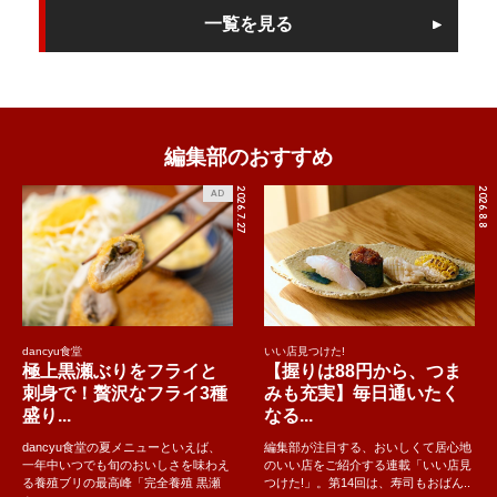
一覧を見る
編集部のおすすめ
2026.7.27
2026.8.8
AD
dancyu食堂
いい店見つけた!
極上黒瀬ぶりをフライと
【握りは88円から、つま
刺身で！贅沢なフライ3種
みも充実】毎日通いたく
盛り...
なる...
dancyu食堂の夏メニューといえば、
編集部が注目する、おいしくて居心地
一年中いつでも旬のおいしさを味わえ
のいい店をご紹介する連載「いい店見
る養殖ブリの最高峰「完全養殖 黒瀬
つけた!」。第14回は、寿司もおばん..