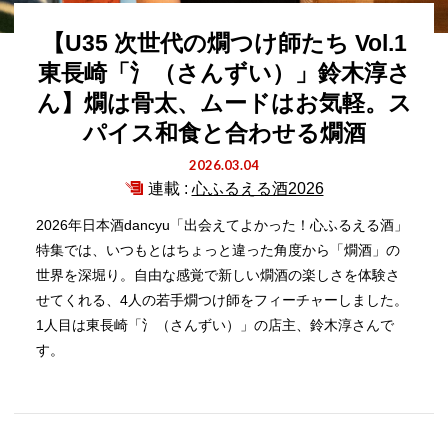
【U35 次世代の燗つけ師たち Vol.1
東長崎「氵（さんずい）」鈴木淳さ
ん】燗は骨太、ムードはお気軽。ス
パイス和食と合わせる燗酒
2026.03.04
連載 :
心ふるえる酒2026
2026年日本酒dancyu「出会えてよかった！心ふるえる酒」
特集では、いつもとはちょっと違った角度から「燗酒」の
世界を深堀り。自由な感覚で新しい燗酒の楽しさを体験さ
せてくれる、4人の若手燗つけ師をフィーチャーしました。
1人目は東長崎「氵（さんずい）」の店主、鈴木淳さんで
す。