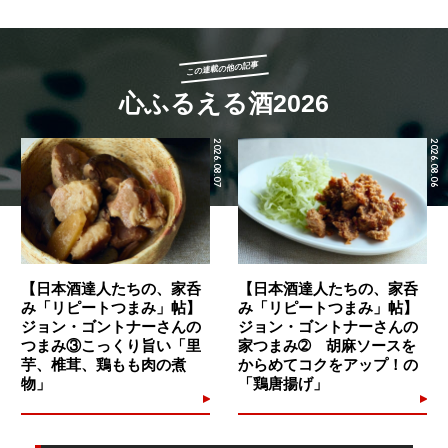
この連載の他の記事
心ふるえる酒2026
2026.08.07
2026.08.06
【日本酒達人たちの、家呑
【日本酒達人たちの、家呑
み「リピートつまみ」帖】
み「リピートつまみ」帖】
ジョン・ゴントナーさんの
ジョン・ゴントナーさんの
つまみ③こっくり旨い「里
家つまみ➁ 胡麻ソースを
芋、椎茸、鶏もも肉の煮
からめてコクをアップ！の
物」
「鶏唐揚げ」