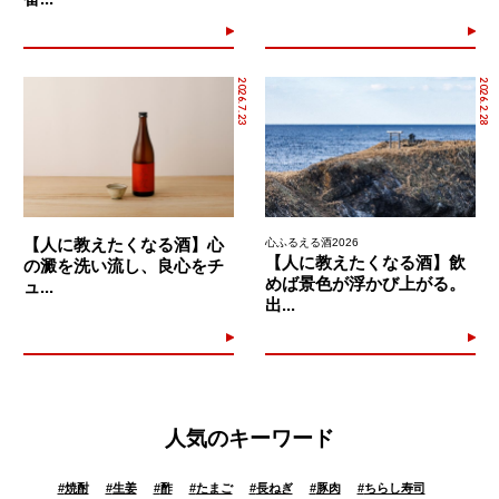
2026.7.23
2026.2.28
【人に教えたくなる酒】心
心ふるえる酒2026
【人に教えたくなる酒】飲
の澱を洗い流し、良心をチ
めば景色が浮かび上がる。
ュ...
出...
人気のキーワード
#
焼酎
#
生姜
#
酢
#
たまご
#
長ねぎ
#
豚肉
#
ちらし寿司