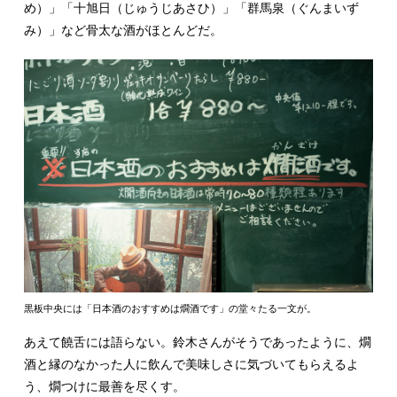
め）」「十旭日（じゅうじあさひ）」「群馬泉（ぐんまいず
み）」など骨太な酒がほとんどだ。
黒板中央には「日本酒のおすすめは燗酒です」の堂々たる一文が。
あえて饒舌には語らない。鈴木さんがそうであったように、燗
酒と縁のなかった人に飲んで美味しさに気づいてもらえるよ
う、燗つけに最善を尽くす。