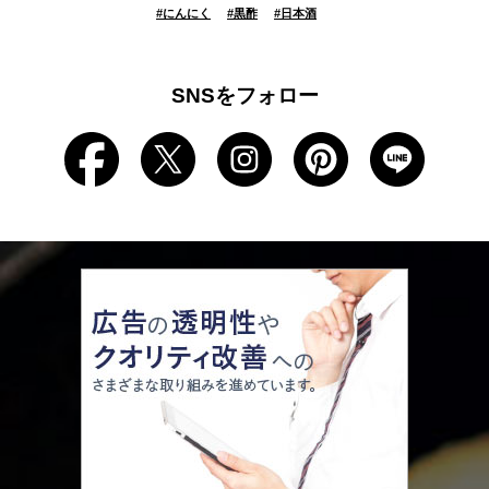
#
にんにく
#
黒酢
#
日本酒
SNSをフォロー