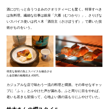
酒にぴたっと合うつまみのクオリティーにも驚く。特筆すべき
は魚料理。繊細な仕事は銀座「六雁（むつかり）」、さりげな
いスパイス使いは代々木「酒坊主（さけぼうず）」で磨いた技
術がものをいう。
得意な食材の魚とスパイスを融合させ
た金目鯛の柚庵焼き,430円。
カジュアルな店で味わう一流の料理と燗酒。その幸せなギャッ
プに「ふぅ」とふやけた声が漏れる。ふと周りに目をやれば、
老いも若きも皆揃って、心地よい酒の温もりにふやけていた。