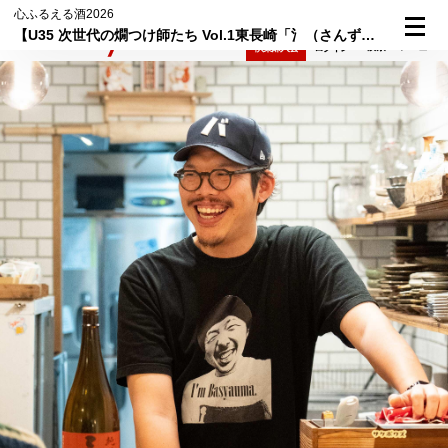
心ふるえる酒2026
【U35 次世代の燗つけ師たち Vol.1東長崎「氵（さんずい）」鈴木淳さん】燗は骨太、ムードはお気軽。スパイス和食と合わせる燗酒
検索
メニュー
倶楽部入会
ログイン