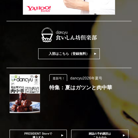
入部はこちら（登録無料）
dancyu2026年夏号
最新号！
特集：夏はガツンと肉中華
PRESIDENT Storeで
雑誌の予約購読は
購入する
こちらから