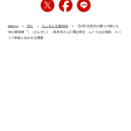
dancyu
読む
心ふるえる酒2026
【U35 次世代の燗つけ師たち
Vol.1東長崎「氵（さんずい）」鈴木淳さん】燗は骨太、ムードはお気軽。スパ
イス和食と合わせる燗酒