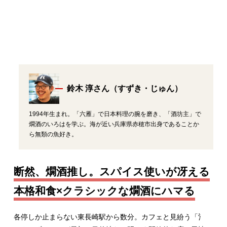
鈴木 淳さん（すずき・じゅん）
1994年生まれ。「六雁」で日本料理の腕を磨き、「酒坊主」で
燗酒のいろはを学ぶ。海が近い兵庫県赤穂市出身であることか
ら無類の魚好き。
断然、燗酒推し。スパイス使いが冴える
本格和食×クラシックな燗酒にハマる
各停しか止まらない東長崎駅から数分。カフェと見紛う「氵