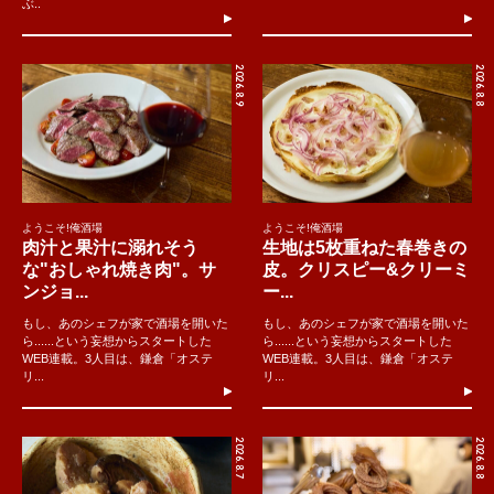
ぶ..
2026.8.9
2026.8.8
ようこそ!俺酒場
ようこそ!俺酒場
肉汁と果汁に溺れそう
生地は5枚重ねた春巻きの
な"おしゃれ焼き肉"。サ
皮。クリスピー&クリーミ
ンジョ...
ー...
もし、あのシェフが家で酒場を開いた
もし、あのシェフが家で酒場を開いた
ら......という妄想からスタートした
ら......という妄想からスタートした
WEB連載。3人目は、鎌倉「オステ
WEB連載。3人目は、鎌倉「オステ
リ...
リ...
2026.8.7
2026.8.8