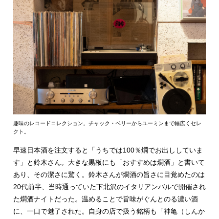
趣味のレコードコレクション。チャック・ベリーからユーミンまで幅広くセレ
クト。
早速日本酒を注文すると「うちでは100％燗でお出ししていま
す」と鈴木さん。大きな黒板にも「おすすめは燗酒」と書いて
あり、その潔さに驚く。鈴木さんが燗酒の旨さに目覚めたのは
20代前半、当時通っていた下北沢のイタリアンバルで開催され
た燗酒ナイトだった。温めることで旨味がぐんとのる濃い酒
に、一口で魅了された。自身の店で扱う銘柄も「神亀（しんか