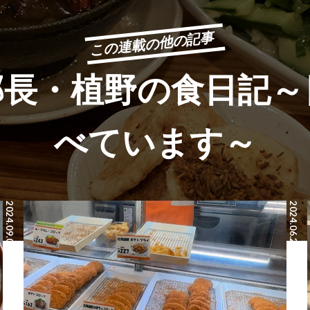
この連載の他の記事
y dancyu」 毎週水曜・木曜・金曜18時～18時30分放送
部長・植野の食日記～
「日本一ふつうで美味しい植野食堂 by dancyu」公式サイト
べています～
2024.09.03
2024.06.28