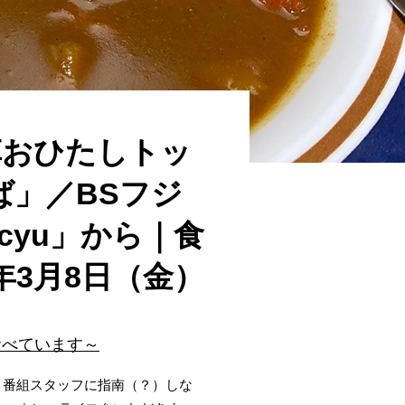
草おひたしトッ
ば」／BSフジ
cyu」から｜食
年3月8日（金）
食べています～
す。番組スタッフに指南（？）しな