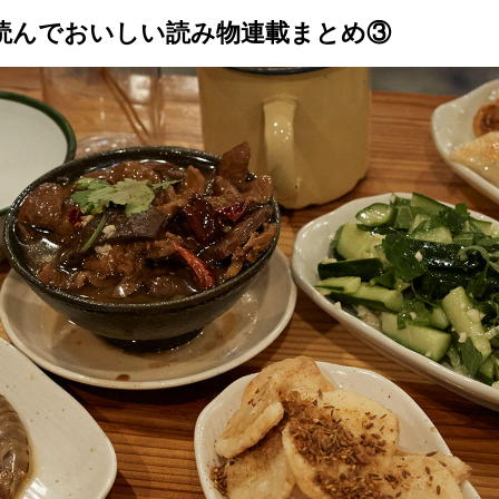
読んでおいしい読み物連載まとめ③
トップ
プロが教えるレシピ
厳選！店探し
食のストーリー