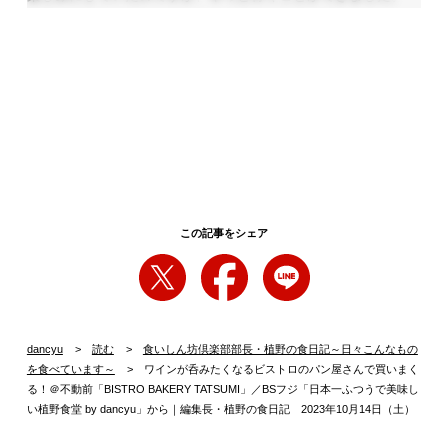
小さな店内には所狭しとパンが並んでいます。生フランクとラ
タトゥイユのチーズドッグ、りんごと豚肉の赤ワイン煮込み、
とうもろこしムッシュ……メニューを見ているだけでワインが
飲めそうな、魅力的なものばかり。さすがビストロのパン。
あれもこれもと選んでいるうちに、10個以上買ってしまいまし
た……ワイン2本はいけるな……。
この記事をシェア
dancyu
読む
食いしん坊倶楽部部長・植野の食日記～日々こんなもの
を食べています～
ワインが呑みたくなるビストロのパン屋さんで買いまく
る！＠不動前「BISTRO BAKERY TATSUMI」／BSフジ「日本一ふつうで美味し
い植野食堂 by dancyu」から｜編集長・植野の食日記 2023年10月14日（土）
BSフジ「日本一ふつうで美味しい植野食堂 by dancyu」 毎週水曜・木曜・金曜
18時～18時30分放送