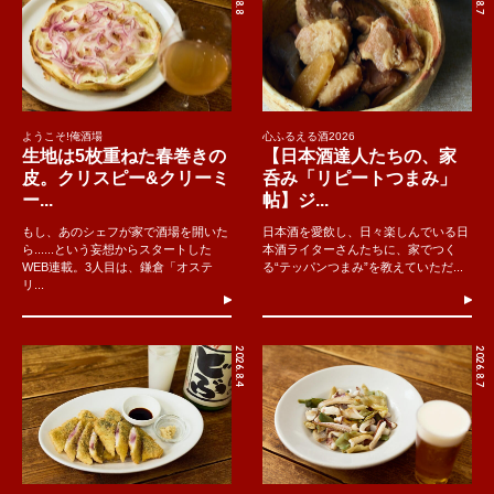
ようこそ!俺酒場
心ふるえる酒2026
生地は5枚重ねた春巻きの
【日本酒達人たちの、家
皮。クリスピー&クリーミ
呑み「リピートつまみ」
ー...
帖】ジ...
もし、あのシェフが家で酒場を開いた
日本酒を愛飲し、日々楽しんでいる日
ら......という妄想からスタートした
本酒ライターさんたちに、家でつく
WEB連載。3人目は、鎌倉「オステ
る“テッパンつまみ”を教えていただ...
リ...
2026.8.4
2026.8.7