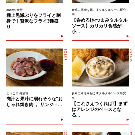
dancyu食堂
食卓に革命を起こすタルタルソース研究
極上黒瀬ぶりをフライと刺
所
【呑める!おつまみタルタル
身で！贅沢なフライ3種盛
ソース】カリカリ食感が
り...
小...
2026.8.9
2026.4.25
ようこそ!俺酒場
食卓に革命を起こすタルタルソース研究
肉汁と果汁に溺れそうな"お
所
【これさえつくれば!】まず
しゃれ焼き肉"。サンジョ...
はアレンジのベースとな
る...