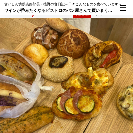
食いしん坊倶楽部部長・植野の食日記～日々こんなものを食べています～
ワインが呑みたくなるビストロのパン屋さんで買いまくる！＠不動前「BISTRO BAKERY TATSUMI」／BSフジ「日本一ふつうで美味しい植野食堂 by dancyu」から｜編集長・植野の食日記 2023年10月14日（土）
検索
メニュー
倶楽部入会
ログイン