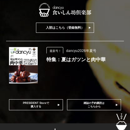
入部はこちら（登録無料）
dancyu2026年夏号
最新号！
特集：夏はガツンと肉中華
PRESIDENT Storeで
雑誌の予約購読は
購入する
こちらから