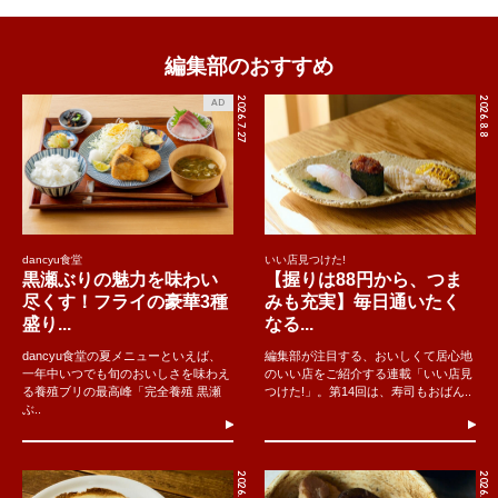
編集部のおすすめ
2026.7.27
2026.8.8
AD
dancyu食堂
いい店見つけた!
黒瀬ぶりの魅力を味わい
【握りは88円から、つま
尽くす！フライの豪華3種
みも充実】毎日通いたく
盛り...
なる...
dancyu食堂の夏メニューといえば、
編集部が注目する、おいしくて居心地
一年中いつでも旬のおいしさを味わえ
のいい店をご紹介する連載「いい店見
る養殖ブリの最高峰「完全養殖 黒瀬
つけた!」。第14回は、寿司もおばん..
ぶ..
2026.8.8
2026.8.7