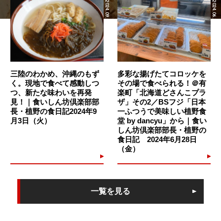
2024.09.03
2024.06.28
三陸のわかめ、沖縄のもず
多彩な揚げたてコロッケを
く。現地で食べて感動しつ
その場で食べられる！＠有
つ、新たな味わいを再発
楽町「北海道どさんこプラ
見！｜食いしん坊倶楽部部
ザ」その2／BSフジ「日本
長・植野の食日記2024年9
一ふつうで美味しい植野食
月3日（火）
堂 by dancyu」から｜食い
しん坊倶楽部部長・植野の
食日記 2024年6月28日
（金）
一覧を見る