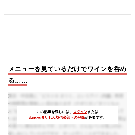
メニューを見ているだけでワインを呑め
る……
東京・中目黒に「ビストロ タツミ」というアバ（内臓）料理
や肉料理が美味しい店があります（ナポリタン“タツミちゃ
ん”も旨い！）。時折訪れてはワインと多彩な料理を楽しんで
この記事を読むには、
ログイン
または
dancyu食いしん坊倶楽部への登録
が必要です。
いますが、ある日、廣瀬亮（ひろせ・りょう）シェフが「実は
今度パン屋を出すんです」とポツリ。どんなパンが並ぶのか、
楽しみにしていたのですが、やっと行くことができました。