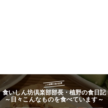
「日本一ふつうで美味しい植野食堂 by dancyu」公式サイト
文・写真：植野広生
この連載の他の記事
食いしん坊倶楽部部長・植野の食日記
～日々こんなものを食べています～