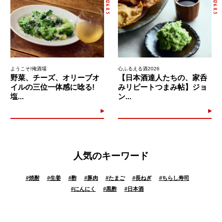
2026.8.5
2026.8.5
ようこそ!俺酒場
心ふるえる酒2026
野菜、チーズ、オリーブオ
【日本酒達人たちの、家呑
イルの三位一体感に唸る!
みリピートつまみ帖】ジョ
塩...
ン...
人気のキーワード
#
焼酎
#
生姜
#
酢
#
豚肉
#
たまご
#
長ねぎ
#
ちらし寿司
#
にんにく
#
黒酢
#
日本酒