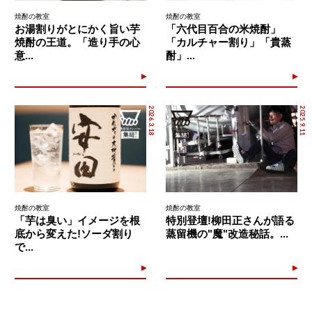
焼酎の教室
焼酎の教室
お湯割りがとにかく旨い芋
「六代目百合の米焼酎」
焼酎の王道。「造り手の心
「カルチャー割り」「貴蒸
意...
酎」...
2026.3.18
2025.9.11
焼酎の教室
焼酎の教室
「芋は臭い」イメージを根
特別登壇!柳田正さんが語る
底から変えた!ソーダ割り
蒸留機の"魔"改造秘話。...
で...