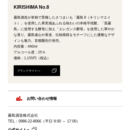
KIRISHIMA No.8
霧島酒造が単独で育種したさつまいも「霧島 8（キリシマエイ
ト）」を使用した果実感あふれる味わいの本格芋焼酎。「黒霧
島」に使用する酵母に加え「エレガンス酵母」を使用した華やか
な香り。霧島連山や香道、伝統模様をモチーフにした優雅なデザ
インも魅力。首都圏先行発売。
内容量：490ml
アルコール度：25％
価格：1,155円（税込）
ブランドサイトへ
お問い合わせ情報
霧島酒造株式会社
TEL：0986-22-8066（平日 9:00 ～ 17:00）
公式サイトへ