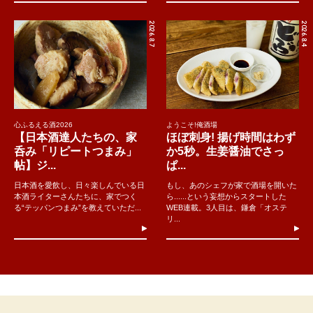
2026.8.7
2026.8.4
心ふるえる酒2026
ようこそ!俺酒場
【日本酒達人たちの、家
ほぼ刺身! 揚げ時間はわず
呑み「リピートつまみ」
か5秒。生姜醤油でさっ
帖】ジ...
ぱ...
日本酒を愛飲し、日々楽しんでいる日
もし、あのシェフが家で酒場を開いた
本酒ライターさんたちに、家でつく
ら......という妄想からスタートした
る“テッパンつまみ”を教えていただ...
WEB連載。3人目は、鎌倉「オステ
リ...