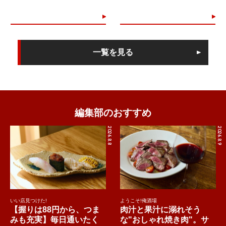
一覧を見る
編集部のおすすめ
2026.8.8
2026.8.9
いい店見つけた!
ようこそ!俺酒場
【握りは88円から、つま
肉汁と果汁に溺れそう
みも充実】毎日通いたく
な"おしゃれ焼き肉"。サ