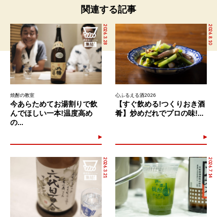
関連する記事
2026.3.28
2026.8.10
焼酎の教室
心ふるえる酒2026
今あらためてお湯割りで飲
【すぐ飲める!つくりおき酒
んでほしい一本!温度高め
肴】炒めだれでプロの味!...
の...
2026.3.21
2026.7.14