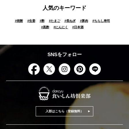
人気のキーワード
#
焼酎
#
生姜
#
酢
#
たまご
#
長ねぎ
#
豚肉
#
ちらし寿司
#
黒酢
#
にんにく
#
日本酒
SNSをフォロー
入部はこちら（登録無料）