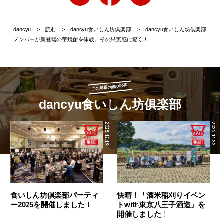
dancyu
読む
dancyu食いしん坊俱楽部
dancyu食いしん坊倶楽部
メンバーが新登場の芋焼酎を体験。その果実感に驚く！
この連載の他の記事
dancyu食いしん坊俱楽部
2025.12.19
2025.11.22
食いしん坊倶楽部パーティ
快晴！「酒米稲刈りイベン
ー2025を開催しました！
トwith東京八王子酒造」を
開催しました！