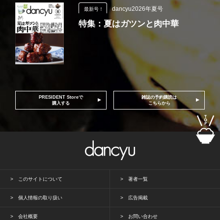
dancyu2026年夏号
最新号！
特集：夏はガツンと肉中華
PRESIDENT Storeで
雑誌の予約購読は
購入する
こちらから
このサイトについて
著者一覧
個人情報の取り扱い
広告掲載
会社概要
お問い合わせ