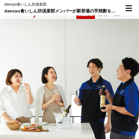
dancyu食いしん坊俱楽部
dancyu食いしん坊倶楽部メンバーが新登場の芋焼酎を体験。その果実感に驚く！
検索
メニュー
倶楽部入会
ログイン