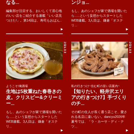
なる...
ンジョ...
編集部が注目する、おいしくて居心地
もし、あのシェフが家で酒場を開いた
のいい店をご紹介する連載「いい店見
ら......という妄想からスタートした
つけた!」。第14回は、寿司もおばん..
WEB連載。3人目は、鎌倉「オステ
リ...
2026.8.8
2026.8.8
ようこそ!俺酒場
私の行きつけ~住む町の旨い店案内~
生地は5枚重ねた春巻きの
【知りたい、軽井沢エリ
皮。クリスピー&クリーミ
アの行きつけ7】手づくり
ー...
のチ...
もし、あのシェフが家で酒場を開いた
その町の住人が長く通う店こそ、愛さ
ら......という妄想からスタートした
れる名店に違いない。dancyu2026年
WEB連載。3人目は、鎌倉「オステ
夏号では、「ラ・カーサ・ディ・テ
リ...
ツ...