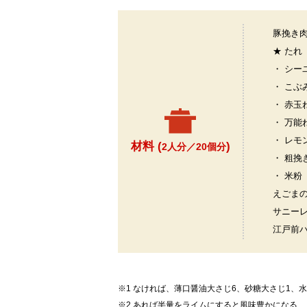
豚挽き
★ たれ
・ シー
・ こぶ
・ 赤玉
・ 万能
・ レモ
材料 (
)
2人分／20個分
・ 粗挽
・ 米粉
えごま
サニー
江戸前
※1 なければ、薄口醤油大さじ6、砂糖大さじ1、
※2 あれば半量をライムにすると風味豊かになる