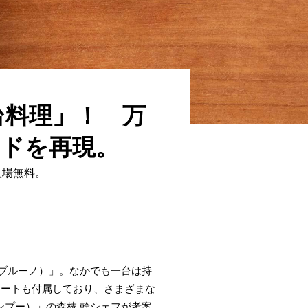
屋台料理」！ 万
ードを再現。
入場無料。
（ブルーノ）」。なかでも一台は持
レートも付属しており、さまざまな
ンプー）」の森枝 幹シェフが考案