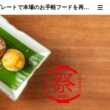
森枝 幹シェフ監修「BRUNO流 タイ風 屋台料理」！ 万能たこ焼きプレートで本場のお手軽フードを再現。
連載一覧
倶楽部入会
（無料）
ログイン
検索
メニュー