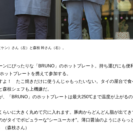
G（ケン）さん（左）と森枝 幹さん（右）。
ンにぴったりな「BRUNO」のホットプレート。持ち運びにも便利
さんがホットプレートを携えて参加する。
すよ！ たこ焼きだけに使うんじゃもったいない。タイの屋台で食
と森枝シェフも上機嫌だ。
、「BRUNO」のホットプレートは最大250℃まで温度が上がる
くらいに大きく丸めて穴に入れます。豚肉からどんどん脂が出てき
のがタイでポピュラーな“シーユーカオ”。薄口醤油のようにさらっ
」（森枝さん）