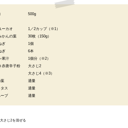
肉
500g
ユーカオ
1／2カップ（※1）
みかんの葉
30枚（150g）
ねぎ
1個
ねぎ
6本
ン果汁
1個分（※2）
き赤唐辛子粉
大さじ2
大さじ4（※3）
の葉
適量
レタス
適量
ハーブ
適量
水大さじ2を混ぜる