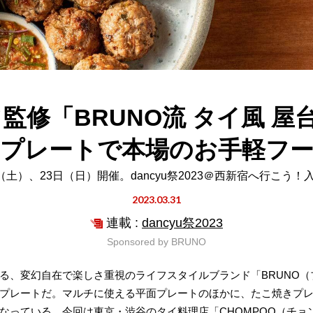
監修「BRUNO流 タイ風 
プレートで本場のお手軽フ
日（土）、23日（日）開催。dancyu祭2023＠西新宿へ行こう！
2023.03.31
連載 :
dancyu祭2023
Sponsored by
BRUNO
る、変幻自在で楽しさ重視のライフスタイルブランド「BRUNO
プレートだ。マルチに使える平面プレートのほかに、たこ焼きプ
なっている。今回は東京・渋谷のタイ料理店「CHOMPOO（チョ