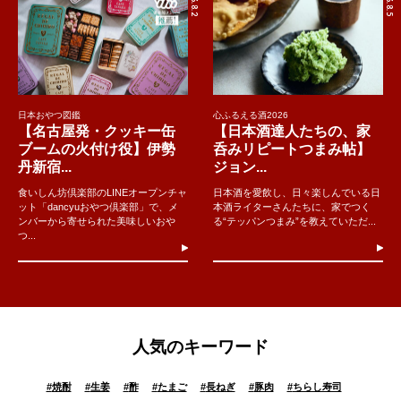
日本おやつ図鑑
心ふるえる酒2026
【名古屋発・クッキー缶
【日本酒達人たちの、家
ブームの火付け役】伊勢
呑みリピートつまみ帖】
丹新宿...
ジョン...
食いしん坊倶楽部のLINEオープンチャ
日本酒を愛飲し、日々楽しんでいる日
ット「dancyuおやつ倶楽部」で、メ
本酒ライターさんたちに、家でつく
ンバーから寄せられた美味しいおや
る“テッパンつまみ”を教えていただ...
つ...
人気のキーワード
#
焼酎
#
生姜
#
酢
#
たまご
#
長ねぎ
#
豚肉
#
ちらし寿司