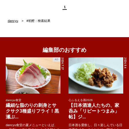
1
dancyu
#初鰹：検索結果
編集部のおすすめ
2026.7.27
2026.8.6
AD
dancyu食堂
心ふるえる酒2026
繊細な脂のりの刺身とサ
【日本酒達人たちの、家
クサク3種盛りフライ！黒
呑み「リピートつまみ」
瀬ぶ...
帖】ジ...
dancyu食堂の夏メニューといえば、
日本酒を愛飲し、日々楽しんでいる日