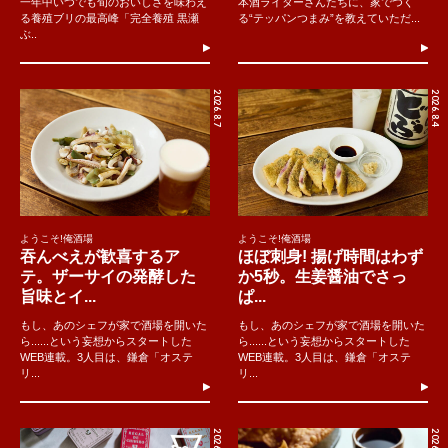
一年中いつでも旬のおいしさを味わえ
本酒ライターさんたちに、家でつく
る養殖ブリの最高峰「完全養殖 黒瀬
る“テッパンつまみ”を教えていただ...
ぶ..
2026.8.7
2026.8.4
ようこそ!俺酒場
ようこそ!俺酒場
吞んべえが歓喜するア
ほぼ刺身! 揚げ時間はわず
テ。ザーサイの発酵した
か5秒。生姜醤油でさっ
旨味とイ...
ぱ...
もし、あのシェフが家で酒場を開いた
もし、あのシェフが家で酒場を開いた
ら......という妄想からスタートした
ら......という妄想からスタートした
WEB連載。3人目は、鎌倉「オステ
WEB連載。3人目は、鎌倉「オステ
リ...
リ...
2026.8.2
2026.8.5