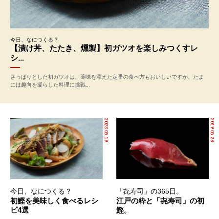
今日、なにつくる？
【漬け丼、たたき、燻製】初ガツオを楽しみつくすレ
シ...
さっぱりとした初ガツオは、薬味を添えた定番の食べ方もおいしいですが、たま
には趣向を凝らした料理に挑戦...
2023.05.19
2019.05.28
今日、なにつくる？
「㐂寿司」の365日。
初鰹を美味しく食べるレシ
江戸の粋と「㐂寿司」の初
ピ4選
鰹。