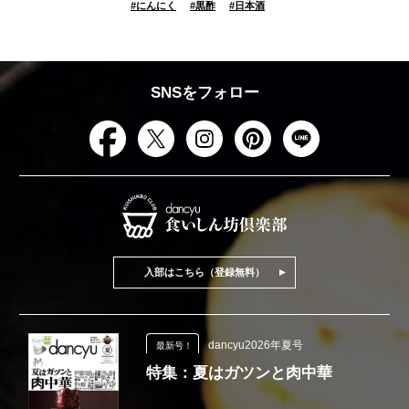
#
にんにく
#
黒酢
#
日本酒
SNSをフォロー
入部はこちら（登録無料）
dancyu2026年夏号
最新号！
特集：夏はガツンと肉中華