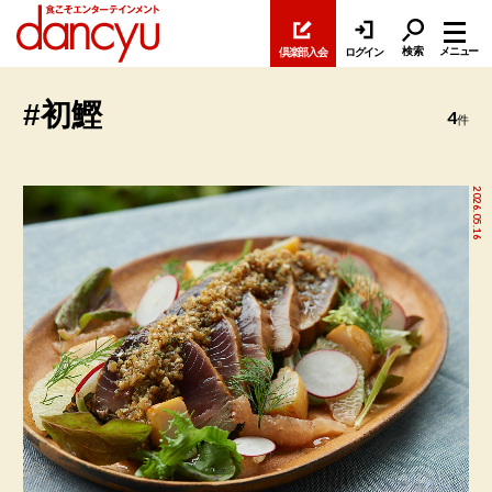
検索
メニュー
倶楽部入会
ログイン
#初鰹
4
件
2026.05.16