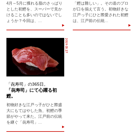
4月～5月に獲れる脂のさっぱり
「鰹は難しい」。その道のプロ
とした初鰹を、スーパーで見か
が口を揃えて言う。初物好きな
けることも多いのではないでし
江戸っ子にひと際愛された初鰹
ょうか？今回は、...
は、江戸前の伝統...
2019.05.27
「㐂寿司」の365日。
「㐂寿司」にて心躍る初
鰹。
初物好きな江戸っ子がひと際盛
大にもてはやした魚、初鰹の季
節がやって来た。江戸前の伝統
を継ぐ「㐂寿司」...