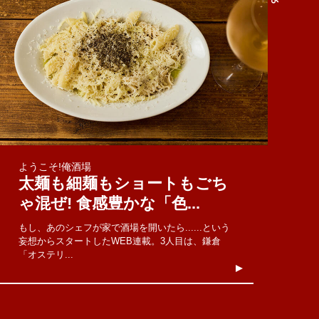
ようこそ!俺酒場
太麺も細麺もショートもごち
ゃ混ぜ! 食感豊かな「色...
もし、あのシェフが家で酒場を開いたら......という
妄想からスタートしたWEB連載。3人目は、鎌倉
「オステリ...