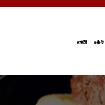
#
焼酎
#
生姜