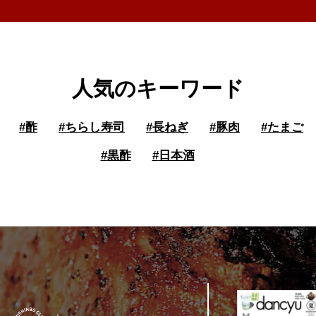
人気のキーワード
#
酢
#
ちらし寿司
#
長ねぎ
#
豚肉
#
たまご
#
黒酢
#
日本酒