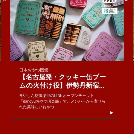
日本おやつ図鑑
【名古屋発・クッキー缶ブー
ムの火付け役】伊勢丹新宿...
食いしん坊倶楽部のLINEオープンチャット
「dancyuおやつ倶楽部」で、メンバーから寄せら
れた美味しいおやつ...