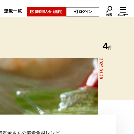
連載一覧
倶楽部入会
（無料）
ログイン
検索
メニュー
4
件
2025.01.28
有賀薫さんの偏愛食材レシピ