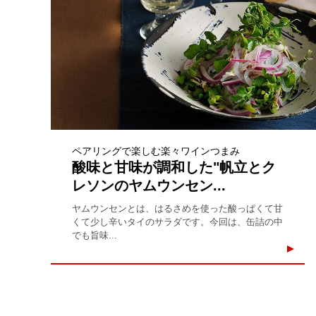
ペアリングで楽しむ楽々ワインつまみ
酸味と甘味が調和した"帆立とク
レソンのヤムウンセン...
ヤムウンセンとは、はるさめを使った酸っぱくて甘
くて少し辛いタイのサラダです。今回は、缶詰の中
でも旨味...