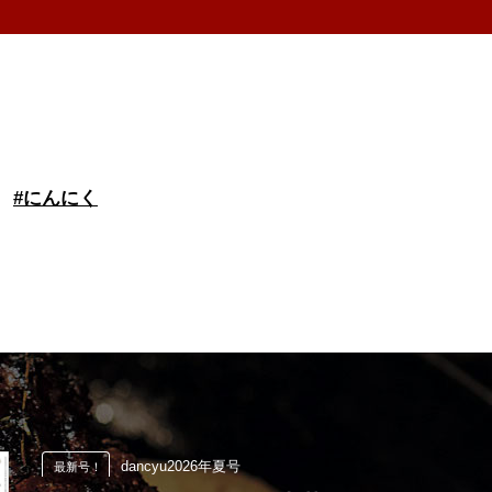
#
にんにく
dancyu2026年夏号
最新号！