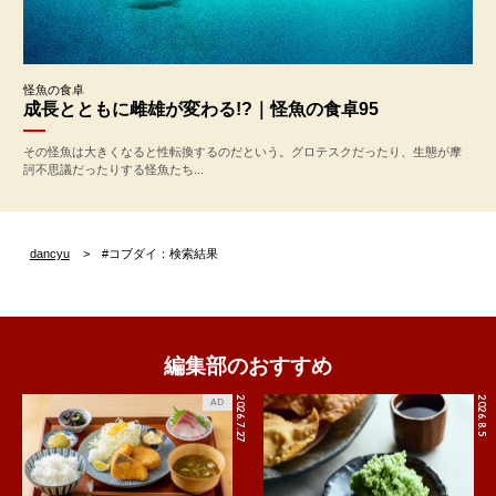
怪魚の食卓
成長とともに雌雄が変わる!?｜怪魚の食卓95
その怪魚は大きくなると性転換するのだという。グロテスクだったり、生態が摩
訶不思議だったりする怪魚たち...
dancyu
#コブダイ：検索結果
編集部のおすすめ
2026.7.27
2026.8.5
AD