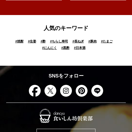
人気のキーワード
#
焼酎
#
生姜
#
酢
#
ちらし寿司
#
長ねぎ
#
豚肉
#
たまご
#
にんにく
#
黒酢
#
日本酒
SNSをフォロー