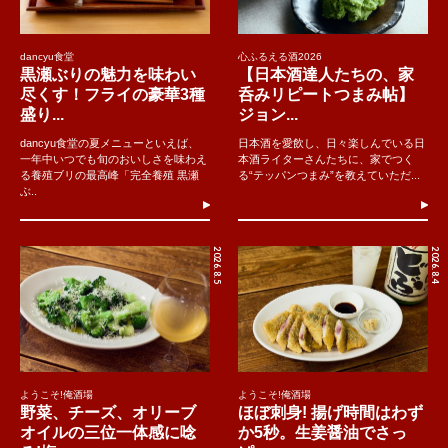
dancyu食堂
心ふるえる酒2026
黒瀬ぶりの魅力を味わい
【日本酒達人たちの、家
尽くす！フライの豪華3種
呑みリピートつまみ帖】
盛り...
ジョン...
dancyu食堂の夏メニューといえば、
日本酒を愛飲し、日々楽しんでいる日
一年中いつでも旬のおいしさを味わえ
本酒ライターさんたちに、家でつく
る養殖ブリの最高峰「完全養殖 黒瀬
る“テッパンつまみ”を教えていただ...
ぶ..
2026.8.5
2026.8.4
ようこそ!俺酒場
ようこそ!俺酒場
野菜、チーズ、オリーブ
ほぼ刺身! 揚げ時間はわず
オイルの三位一体感に唸
か5秒。生姜醤油でさっ