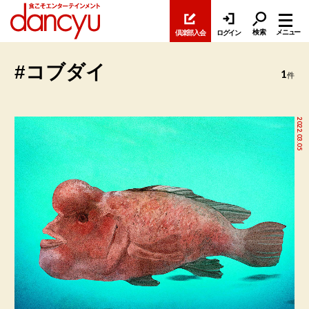
検索
メニュー
倶楽部入会
ログイン
#コブダイ
1
件
2022.03.05