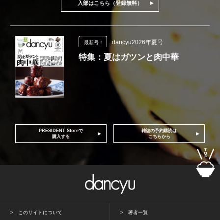
入部はこちら（登録無料）
dancyu2026年夏号
最新号！
特集：夏はガツンと肉中華
PRESIDENT Storeで
雑誌の予約購読は
購入する
こちらから
このサイトについて
著者一覧