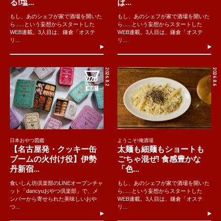
る!塩...
ぱ...
もし、あのシェフが家で酒場を開いた
もし、あのシェフが家で酒場を開いた
ら......という妄想からスタートした
ら......という妄想からスタートした
WEB連載。3人目は、鎌倉「オステ
WEB連載。3人目は、鎌倉「オステ
リ...
リ...
2026.8.2
2026.8.6
日本おやつ図鑑
ようこそ!俺酒場
【名古屋発・クッキー缶
太麺も細麺もショートも
ブームの火付け役】伊勢
ごちゃ混ぜ! 食感豊かな
丹新宿...
「色...
食いしん坊倶楽部のLINEオープンチャ
もし、あのシェフが家で酒場を開いた
ット「dancyuおやつ倶楽部」で、メ
ら......という妄想からスタートした
ンバーから寄せられた美味しいおや
WEB連載。3人目は、鎌倉「オステ
つ...
リ...