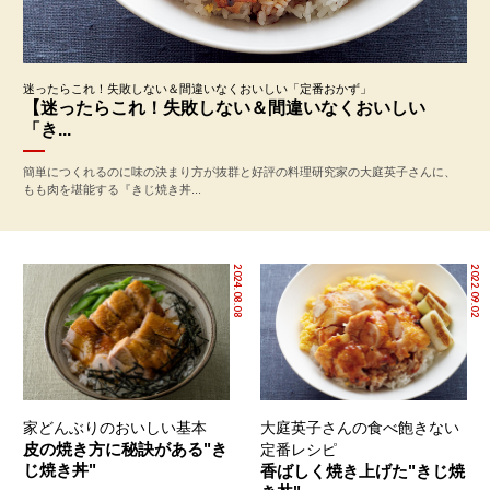
迷ったらこれ！失敗しない＆間違いなくおいしい「定番おかず」
【迷ったらこれ！失敗しない＆間違いなくおいしい
「き...
簡単につくれるのに味の決まり方が抜群と好評の料理研究家の大庭英子さんに、
もも肉を堪能する『きじ焼き丼...
2024.08.08
2022.09.02
家どんぶりのおいしい基本
大庭英子さんの食べ飽きない
皮の焼き方に秘訣がある"き
定番レシピ
じ焼き丼"
香ばしく焼き上げた"きじ焼