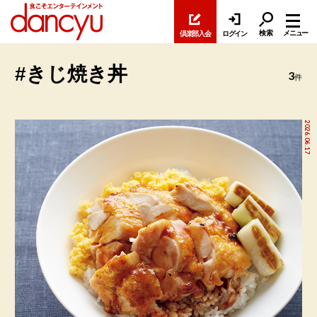
検索
メニュー
倶楽部入会
ログイン
#きじ焼き丼
3
件
2026.06.17