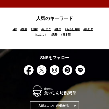
人気のキーワード
#
酢
#
生姜
#
焼酎
#
たまご
#
豚肉
#
ちらし寿司
#
長ねぎ
#
にんにく
#
黒酢
#
日本酒
SNSをフォロー
入部はこちら（登録無料）