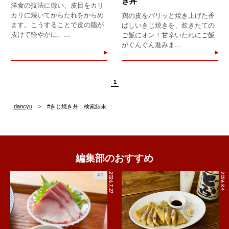
き丼"
洋食の技法に倣い、皮目をカリ
カリに焼いてからたれをからめ
鶏の皮をバリッと焼き上げた香
ます。こうすることで皮の脂が
ばしいきじ焼きを、炊きたての
抜けて軽やかに、...
ご飯にオン！甘辛いたれにご飯
がぐんぐん進みま...
1
dancyu
#きじ焼き丼：検索結果
編集部のおすすめ
2026.7.27
2026.8.4
AD