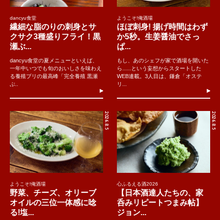
dancyu食堂
ようこそ!俺酒場
繊細な脂のりの刺身とサ
ほぼ刺身! 揚げ時間はわず
クサク3種盛りフライ！黒
か5秒。生姜醤油でさっ
瀬ぶ...
ぱ...
dancyu食堂の夏メニューといえば、
もし、あのシェフが家で酒場を開いた
一年中いつでも旬のおいしさを味わえ
ら......という妄想からスタートした
る養殖ブリの最高峰「完全養殖 黒瀬
WEB連載。3人目は、鎌倉「オステ
ぶ..
リ...
2026.8.5
2026.8.5
ようこそ!俺酒場
心ふるえる酒2026
野菜、チーズ、オリーブ
【日本酒達人たちの、家
オイルの三位一体感に唸
呑みリピートつまみ帖】
る!塩...
ジョン...