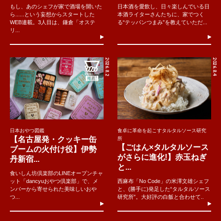
もし、あのシェフが家で酒場を開いた
日本酒を愛飲し、日々楽しんでいる日
ら......という妄想からスタートした
本酒ライターさんたちに、家でつく
WEB連載。3人目は、鎌倉「オステ
る“テッパンつまみ”を教えていただ...
リ...
2026.8.2
2026.8.4
日本おやつ図鑑
食卓に革命を起こすタルタルソース研究
【名古屋発・クッキー缶
所
【ごはん×タルタルソース
ブームの火付け役】伊勢
がさらに進化!】赤玉ねぎ
丹新宿...
と...
食いしん坊倶楽部のLINEオープンチャ
ット「dancyuおやつ倶楽部」で、メ
西麻布「No Code」の米澤文雄シェフ
ンバーから寄せられた美味しいおや
と、(勝手に)発足した“タルタルソース
つ...
研究所”。大好評の白飯と合わせて..