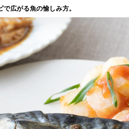
ピで広がる魚の愉しみ方。
トップ
プロが教えるレシピ
厳選！店探し
食のストーリー