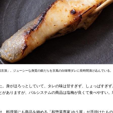
西京漬」。ジューシーな身質の銀だらを京風の白味噌ダレに長時間漬け込んでいる。
た。身がほろっとしていて、タレの味は甘すぎず、しょっぱすぎず
とがありますが、パルシステムの商品は塩梅が良くて食べやすい。
は、料理屋にも商品を納める「和惣菜専家 ゆう屋」が手掛けたも