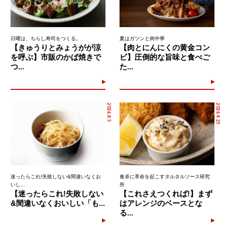
日曜は、ちらし寿司をつくる。
夏はガツンと肉中華
【きゅうりとみょうがが涼
【肉とにんにくの黄金コン
を呼ぶ】市販のかば焼きで
ビ】圧倒的な旨味と食べご
つ...
た...
2026.8.5
2026.4.25
迷ったらこれ!失敗しない&間違いなくお
食卓に革命を起こすタルタルソース研究
いし...
所
【迷ったらこれ!失敗しない
【これさえつくれば!】まず
&間違いなくおいしい「も...
はアレンジのベースとな
る...