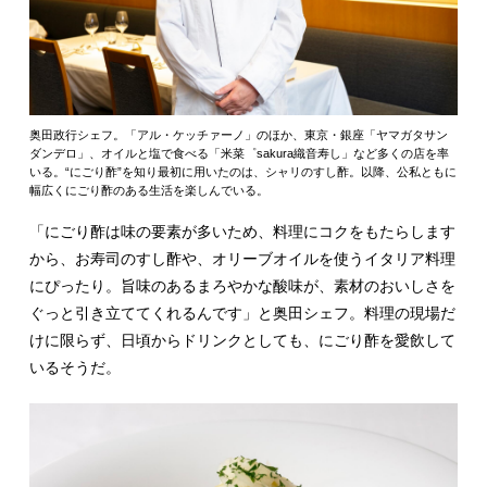
奥田政行シェフ。「アル・ケッチァーノ」のほか、東京・銀座「ヤマガタサン
ダンデロ」、オイルと塩で食べる「米菜゜sakura織音寿し」など多くの店を率
いる。“にごり酢”を知り最初に用いたのは、シャリのすし酢。以降、公私ともに
幅広くにごり酢のある生活を楽しんでいる。
「にごり酢は味の要素が多いため、料理にコクをもたらします
から、お寿司のすし酢や、オリーブオイルを使うイタリア料理
にぴったり。旨味のあるまろやかな酸味が、素材のおいしさを
ぐっと引き立ててくれるんです」と奥田シェフ。料理の現場だ
けに限らず、日頃からドリンクとしても、にごり酢を愛飲して
いるそうだ。