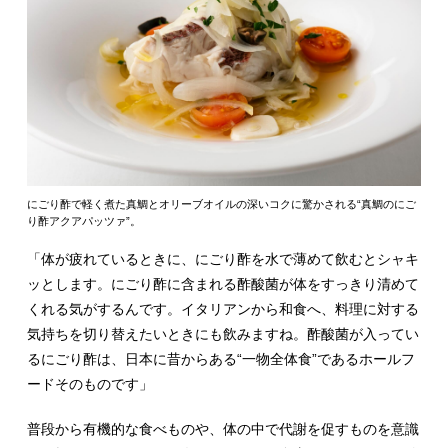
にごり酢で軽く煮た真鯛とオリーブオイルの深いコクに驚かされる“真鯛のにご
り酢アクアパッツァ”。
「体が疲れているときに、にごり酢を水で薄めて飲むとシャキ
ッとします。にごり酢に含まれる酢酸菌が体をすっきり清めて
くれる気がするんです。イタリアンから和食へ、料理に対する
気持ちを切り替えたいときにも飲みますね。酢酸菌が入ってい
るにごり酢は、日本に昔からある“一物全体食”であるホールフ
ードそのものです」
普段から有機的な食べものや、体の中で代謝を促すものを意識