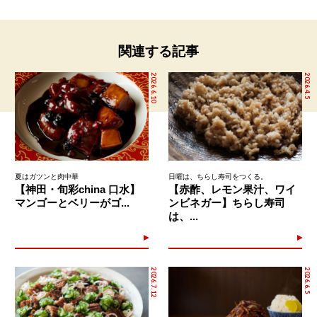
関連する記事
2026.6.10
2026.4.5
夏はガツンと肉中華
日曜は、ちらし寿司をつくる。
【神田・旬彩china 口水】
【赤酢、レモン果汁、ワイ
マンゴーとベリーがゴ...
ンビネガー】ちらし寿司
は、...
2026.7.12
2026.6.5