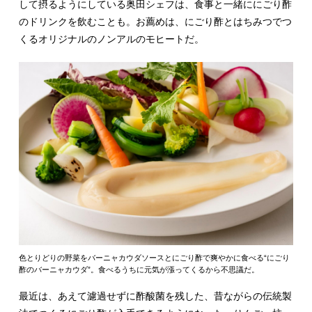
して摂るようにしている奥田シェフは、食事と一緒ににごり酢
のドリンクを飲むことも。お薦めは、にごり酢とはちみつでつ
くるオリジナルのノンアルのモヒートだ。
色とりどりの野菜をバーニャカウダソースとにごり酢で爽やかに食べる“にごり
酢のバーニャカウダ”。食べるうちに元気が漲ってくるから不思議だ。
最近は、あえて濾過せずに酢酸菌を残した、昔ながらの伝統製