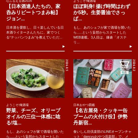
心ふるえる酒2026
ようこそ!俺酒場
【日本酒達人たちの、家
ほぼ刺身! 揚げ時間はわず
呑みリピートつまみ帖】
か5秒。生姜醤油でさっ
ジョン...
ぱ...
日本酒を愛飲し、日々楽しんでいる日
もし、あのシェフが家で酒場を開いた
本酒ライターさんたちに、家でつく
ら......という妄想からスタートした
る“テッパンつまみ”を教えていただ...
WEB連載。3人目は、鎌倉「オステ
リ...
2026.8.5
2026.8.2
ようこそ!俺酒場
日本おやつ図鑑
野菜、チーズ、オリーブ
【名古屋発・クッキー缶
オイルの三位一体感に唸
ブームの火付け役】伊勢
る!塩...
丹新宿...
もし、あのシェフが家で酒場を開いた
食いしん坊倶楽部のLINEオープンチャ
ら......という妄想からスタートした
ット「dancyuおやつ倶楽部」で、メ