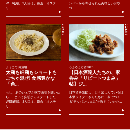
WEB連載。3人目は、鎌倉「オステ
ンバーから寄せられた美味しいおや
リ...
つ...
2026.8.6
2026.8.6
ようこそ!俺酒場
心ふるえる酒2026
太麺も細麺もショートも
【日本酒達人たちの、家
ごちゃ混ぜ! 食感豊かな
呑み「リピートつまみ」
「色...
帖】ジ...
もし、あのシェフが家で酒場を開いた
日本酒を愛飲し、日々楽しんでいる日
ら......という妄想からスタートした
本酒ライターさんたちに、家でつく
WEB連載。3人目は、鎌倉「オステ
る“テッパンつまみ”を教えていただ...
リ...