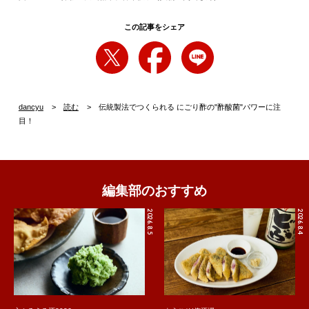
この記事をシェア
dancyu
読む
伝統製法でつくられる にごり酢の"酢酸菌"パワーに注
目！
編集部のおすすめ
2026.8.5
2026.8.4