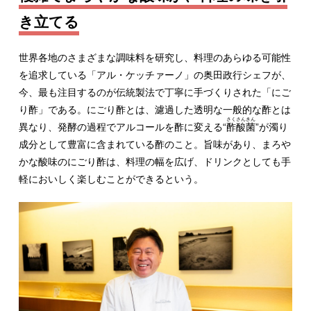
き立てる
世界各地のさまざまな調味料を研究し、料理のあらゆる可能性
を追求している「アル・ケッチァーノ」の奥田政行シェフが、
今、最も注目するのが伝統製法で丁寧に手づくりされた「にご
り酢」である。にごり酢とは、濾過した透明な一般的な酢とは
さくさんきん
異なり、発酵の過程でアルコールを酢に変える“
酢酸菌
”が濁り
成分として豊富に含まれている酢のこと。旨味があり、まろや
かな酸味のにごり酢は、料理の幅を広げ、ドリンクとしても手
軽においしく楽しむことができるという。