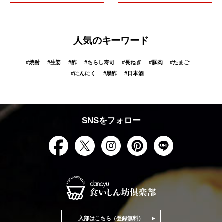
人気のキーワード
#
焼酎
#
生姜
#
酢
#
ちらし寿司
#
長ねぎ
#
豚肉
#
たまご
#
にんにく
#
黒酢
#
日本酒
SNSをフォロー
入部はこちら（登録無料）