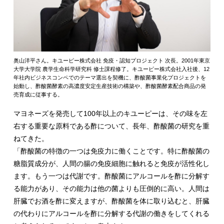
奥山洋平さん。キユーピー株式会社 免疫・認知プロジェクト 次長。2001年東京
大学大学院 農学生命科学研究科 修士課程修了。キユーピー株式会社入社後、12
年社内ビジネスコンペでのテーマ選出を契機に、酢酸菌事業化プロジェクトを
始動し、酢酸菌酵素の高濃度安定生産技術の構築や、酢酸菌酵素配合商品の発
売育成に従事する。
マヨネーズを発売して100年以上のキユーピーは、その味を左
右する重要な原料である酢について、長年、酢酸菌の研究を重
ねてきた。
「酢酸菌の特徴の一つは免疫力に働くことです。特に酢酸菌の
糖脂質成分が、人間の腸の免疫細胞に触れると免疫が活性化し
ます。もう一つは代謝です。酢酸菌にアルコールを酢に分解す
る能力があり、その能力は他の菌よりも圧倒的に高い。人間は
肝臓でお酒を酢に変えますが、酢酸菌を体に取り込むと、肝臓
の代わりにアルコールを酢に分解する代謝の働きをしてくれる