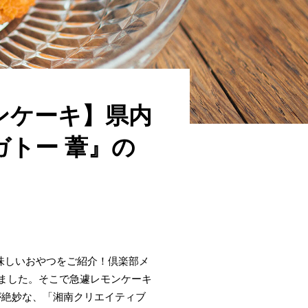
ンケーキ】県内
ガトー 葦』の
美味しいおやつをご紹介！倶楽部メ
れました。そこで急遽レモンケーキ
が絶妙な、「湘南クリエイティブ