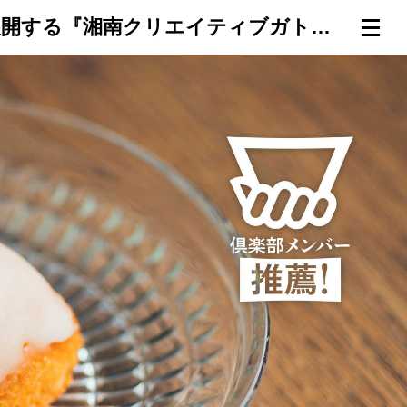
【神奈川県平塚市・湘南が誇る"最強"レモンケーキ】県内12店舗を展開する『湘南クリエイティブガトー 葦』の「湘南ハニーレモン」
連載一覧
倶楽部入会
（無料）
ログイン
検索
メニュー