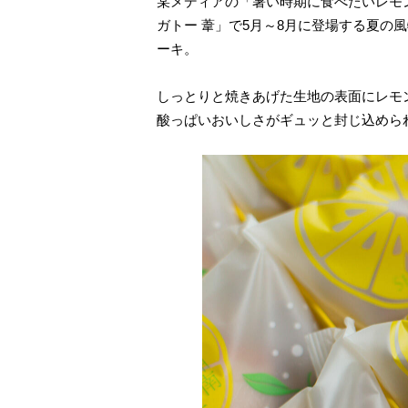
某メディアの「暑い時期に食べたいレモ
ガトー 葦」で5月～8月に登場する夏
ーキ。
しっとりと焼きあげた生地の表面にレモ
酸っぱいおいしさがギュッと封じ込めら