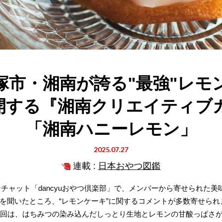
塚市・湘南が誇る"最強"レモ
開する『湘南クリエイティブ
「湘南ハニーレモン」
2025.07.27
連載 :
日本おやつ図鑑
ンチャット「dancyuおやつ倶楽部」で、メンバーから寄せられた
を聞いたところ、“レモンケーキ”に関するコメントが多数寄せら
3回は、はちみつの染み込んだしっとり生地とレモンの甘酸っぱさ