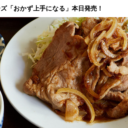
ーズ「おかず上手になる」本日発売！
トップ
プロが教えるレシピ
厳選！店探し
食のストーリー