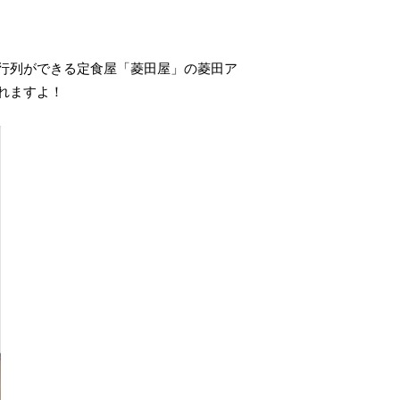
行列ができる定食屋「菱田屋」の菱田ア
れますよ！